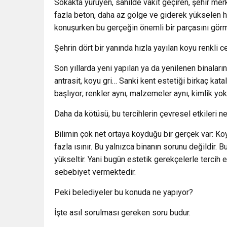
Sokakta yürüyen, sahilde vakit geçiren, şehir me
fazla beton, daha az gölge ve giderek yükselen 
konuşurken bu gerçeğin önemli bir parçasını gör
Şehrin dört bir yanında hızla yayılan koyu renkli c
Son yıllarda yeni yapılan ya da yenilenen binalar
antrasit, koyu gri… Sanki kent estetiği birkaç katalo
başlıyor; renkler aynı, malzemeler aynı, kimlik yok
Daha da kötüsü, bu tercihlerin çevresel etkileri ne
Bilimin çok net ortaya koyduğu bir gerçek var: Ko
fazla ısınır. Bu yalnızca binanın sorunu değildir. Bu
yükseltir. Yani bugün estetik gerekçelerle tercih 
sebebiyet vermektedir.
Peki belediyeler bu konuda ne yapıyor?
İşte asıl sorulması gereken soru budur.