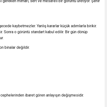
 gereken mimari, sert ve mesafeli bir görüntü üretiyor. Şehir
gecede kaybetmezler. Yanlış kararlar küçük adımlarla birikir.
r. Sonra o görüntü standart kabul edilir. Bir gün dönüp
ur.
n binalar değildir.
 cephelerinden ibaret gören anlayışın değişmesidir.