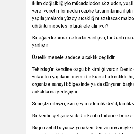
İklim değişikliğiyle mücadeleden söz eden, yeşil şe
yerel yönetimler neden cephe tasarımlarına ilişkin
yapılaşmalarda yüzey sıcaklığını azaltacak malze
görüntü meselesi olarak ele alınıyor?
Bir ağacı kesmek ne kadar yanlışsa, bir kenti ge
yanlıştır.
Üstelik mesele sadece sıcaklık değildir.
Tekirdağ’ın kendine özgü bir kimliği vardır. Denizle 
yükselen yapıların önemli bir kısmı bu kimlikle hi
organize sanayi bölgesinde ya da dünyanın başka 
sokaklarına yerleşiyor.
Sonuçta ortaya çıkan şey modernlik değil; kimliks
Bir kentin gelişmesi ile bir kentin birbirine benze
Bugün sahil boyunca yürürken denizin mavisiyle u