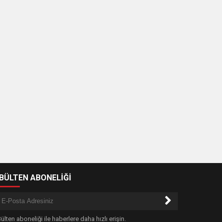
-BÜLTEN ABONELİĞİ
ülten aboneliği ile haberlere daha hızlı erişin.