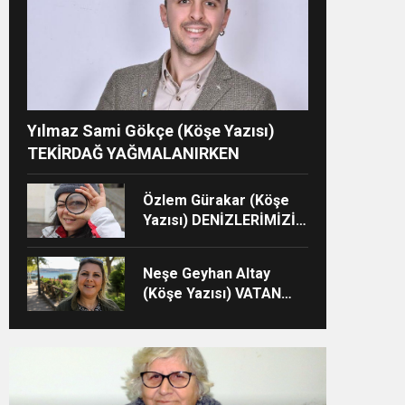
Yılmaz Sami Gökçe (Köşe Yazısı)
TEKİRDAĞ YAĞMALANIRKEN
Özlem Gürakar (Köşe
Yazısı) DENİZLERİMİZİN
İMDAT ÇIĞLIĞI
Neşe Geyhan Altay
(Köşe Yazısı) VATAN
SEVGİSİ