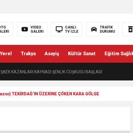
’NDE İKİ İLÇEYE İKİ YENİ BAŞKAN ATANDI
K ŞENLİĞİNDE MUHTEŞEM FİNAL
OTO
VIDEO
CANLI
TRAFİK
ALERI
GALERI
TV İZLE
DURUMU
ŞÇI: “AYNI İŞİ YAPAN ÜÇ AYRI STATÜ NE HUKUKA NE VİCDANA SIĞAR”
Yerel
Trakya
Asayiş
Kültür Sanat
Eğitim Sağlı
Yazısı) PERDEYİ AÇAN KAYMAKAM
ŞKEK KAZANLARI KAYNADI ŞENLİK COŞKUSU BAŞLADI
L ÜNİVERSİTESİNDEN TEKİRDAĞ’A BÜYÜK HİZMET
Yazısı) TEKİRDAĞ’IN ÜZERİNE ÇÖKEN KARA GÖLGE
I TRAKYA TÜRKLERİNİN EĞİTİM HAKKININ DARALTILMASI KABUL EDİL
TOPAK’TAN BASIN MENSUPLARINA VEFA BULUŞMASI