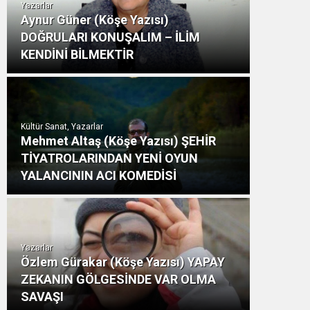
Yazarlar
Aynur Güner (Köşe Yazısı)
DOĞRULARI KONUŞALIM – İLİM
KENDİNİ BİLMEKTİR
Kültür Sanat, Yazarlar
Mehmet Altaş (Köşe Yazısı) ŞEHİR
TİYATROLARINDAN YENİ OYUN
YALANCININ ACI KOMEDİSİ
Yazarlar
Özlem Gürakar (Köşe Yazısı) YAPAY
ZEKANIN GÖLGESİNDE VAR OLMA
SAVAŞI