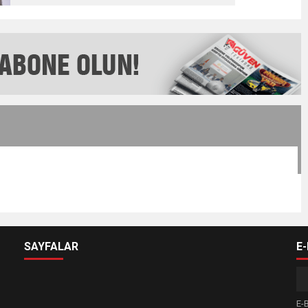
SAYFALAR
E
E-B