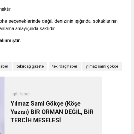
aktır.
phe seçeneklerinde değil; denizinin ışığında, sokaklarının
anlama anlayışında saklıdır.
lınmıştır.
haber
tekirdağ gazete
tekirdağ haber
yılmaz sami gökçe
İlgili Haber
Yılmaz Sami Gökçe (Köşe
Yazısı) BİR ORMAN DEĞİL, BİR
TERCİH MESELESİ