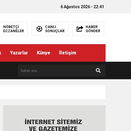
6 Ağustos 2026 - 22:41
NÖBETÇİ
CANLI
HABER
ECZANELER
SONUÇLAR
GÖNDER
k
Yazarlar
Künye
İletişim
EMEZ”