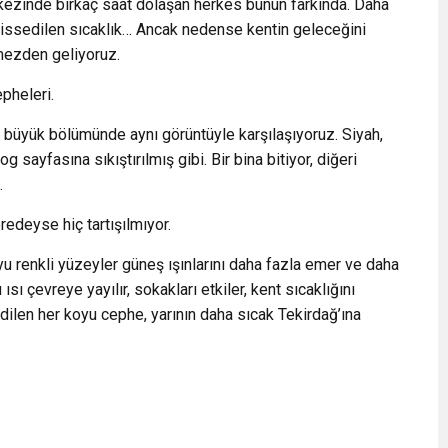
rkezinde birkaç saat dolaşan herkes bunun farkında. Daha
hissedilen sıcaklık… Ancak nedense kentin geleceğini
mezden geliyoruz.
epheleri.
ın büyük bölümünde aynı görüntüyle karşılaşıyoruz. Siyah,
g sayfasına sıkıştırılmış gibi. Bir bina bitiyor, diğeri
.
redeyse hiç tartışılmıyor.
yu renkli yüzeyler güneş ışınlarını daha fazla emer ve daha
 ısı çevreye yayılır, sokakları etkiler, kent sıcaklığını
edilen her koyu cephe, yarının daha sıcak Tekirdağ’ına