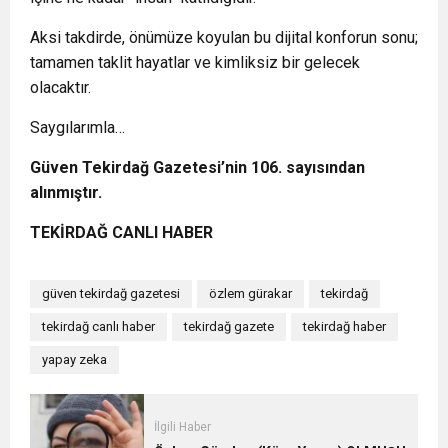
Aksi takdirde, önümüze koyulan bu dijital konforun sonu;
tamamen taklit hayatlar ve kimliksiz bir gelecek
olacaktır.
Saygılarımla…
Güven Tekirdağ Gazetesi’nin 106. sayısından
alınmıştır.
TEKİRDAĞ CANLI HABER
güven tekirdağ gazetesi
özlem gürakar
tekirdağ
tekirdağ canlı haber
tekirdağ gazete
tekirdağ haber
yapay zeka
İlgili Haber