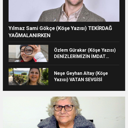
Yılmaz Sami Gökçe (Köşe Yazısı) TEKİRDAĞ
YAĞMALANIRKEN
Özlem Gürakar (Köşe Yazısı)
DENİZLERİMİZİN İMDAT
ÇIĞLIĞI
Neşe Geyhan Altay (Köşe
Yazısı) VATAN SEVGİSİ