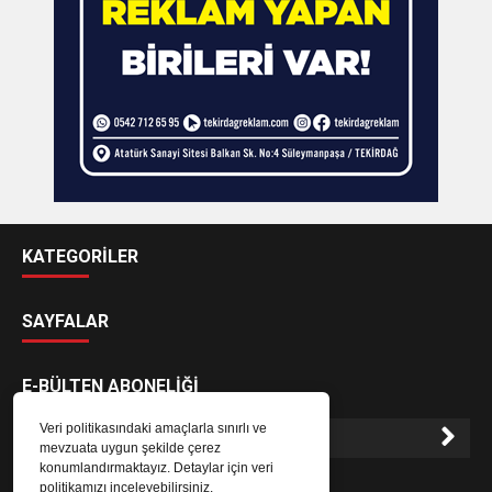
KATEGORİLER
SAYFALAR
E-BÜLTEN ABONELİĞİ
Veri politikasındaki amaçlarla sınırlı ve
mevzuata uygun şekilde çerez
konumlandırmaktayız. Detaylar için veri
E-Bülten aboneliği ile haberlere daha hızlı erişin.
politikamızı inceleyebilirsiniz.