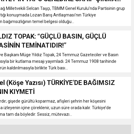
IR”
rdağ Milletvekili Selcan Taşçı, TBMM Genel Kurulu’nda Partisinin grup
ptığı konuşmada Lozan Barış Antlaşması’nın Türkiye
n bağımsızlığının temel belgesi olduğu...
LDIZ TOPAK: “GÜÇLÜ BASIN, GÜÇLÜ
SİNİN TEMİNATIDIR!”
ye Başkanı Müge Yıldız Topak, 24 Temmuz Gazeteciler ve Basın
sıyla bir kutlama mesajı yayımladı. 24 Temmuz 1908 tarihinde
n kaldırılmasıyla birlikte Türk bası...
el (Köşe Yazısı) TÜRKİYE’DE BAĞIMSIZ
IN KIYMETİ
rdır; gişede gürültü koparmaz, afişleri şehrin her köşesini
izleyenin içine çöreklenir, uzun süre orada kalır. Türkiye’de
a tam da böyledir: Sessiz, mütevazı...