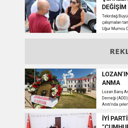
DEĞİŞİM
Tekirdağ Büyük
çalışmaları t
Uğur Mumcu Cad
LOZAN’I
ANMA
Lozan Barış An
Derneği (ADD) 
Anıtı’nda çele
İYİ PART
“CUMHUR