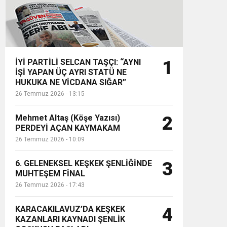
İYİ PARTİLİ SELCAN TAŞÇI: “AYNI
1
İŞİ YAPAN ÜÇ AYRI STATÜ NE
HUKUKA NE VİCDANA SIĞAR”
26 Temmuz 2026 - 13:15
Mehmet Altaş (Köşe Yazısı)
2
PERDEYİ AÇAN KAYMAKAM
26 Temmuz 2026 - 10:09
6. GELENEKSEL KEŞKEK ŞENLİĞİNDE
3
MUHTEŞEM FİNAL
26 Temmuz 2026 - 17:43
KARACAKILAVUZ’DA KEŞKEK
4
KAZANLARI KAYNADI ŞENLİK