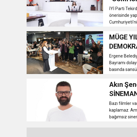
ZAMANID
İYİ Parti Teki
önerisinde ya
Cumhuriyeti’ni
MÜGE YI
DEMOKRA
Ergene Beledi
Bayramı dolayı
basında sansürü
Akın Şen
SİNEMAN
Bazı filmler va
kaplamaz. Ama 
bağımsız sinem