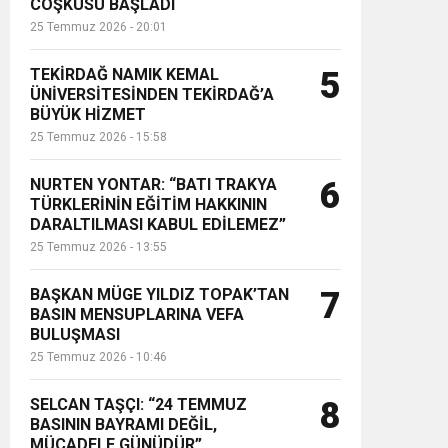
COŞKUSU BAŞLADI
25 Temmuz 2026 - 20:01
TEKİRDAĞ NAMIK KEMAL
5
ÜNİVERSİTESİNDEN TEKİRDAĞ’A
BÜYÜK HİZMET
25 Temmuz 2026 - 15:58
NURTEN YONTAR: “BATI TRAKYA
6
TÜRKLERİNİN EĞİTİM HAKKININ
DARALTILMASI KABUL EDİLEMEZ”
25 Temmuz 2026 - 13:55
BAŞKAN MÜGE YILDIZ TOPAK’TAN
7
BASIN MENSUPLARINA VEFA
BULUŞMASI
25 Temmuz 2026 - 10:46
SELCAN TAŞÇI: “24 TEMMUZ
8
BASININ BAYRAMI DEĞİL,
MÜCADELE GÜNÜDÜR”