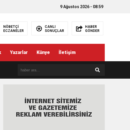
9 Ağustos 2026 - 08:59
NÖBETÇİ
CANLI
HABER
ECZANELER
SONUÇLAR
GÖNDER
k
Yazarlar
Künye
İletişim
EMEZ”