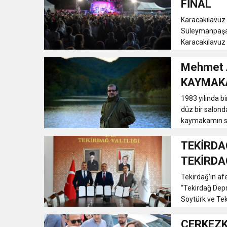
FİNAL
18:43
SELCAN TAŞÇI: “24 T
Karacakılavuz
Süleymanpaşa B
Karacakılavuz 
15:35
ÇERKEZKÖY’ÜN CAN D
Mehmet A
12:32
YENİDEN REFAH PARTİSİ
KAYMAK
1983 yılında bi
17:43
6. GELENEKSEL KEŞKE
düz bir salon
kaymakamın san
TEKİRDA
TEKİRDA
Tekirdağ’ın af
“Tekirdağ Depr
Soytürk ve Tek
ÇERKEZK