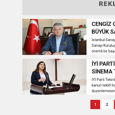
CENGİZ 
BÜYÜK S
İstanbul Sanay
Sanayi Kuruluş
önemli bir baş
İYİ PART
SİNEMA 
İYİ Parti Teki
kanun teklifi
düzenlemesini s
1
2