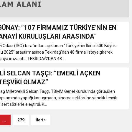
GÜNAY: “107 FİRMAMIZ TÜRKİYE’NİN EN
ANAYİ KURULUŞLARI ARASINDA”
i Odası (İSO) tarafından açıklanan “Türkiye’nin İkinci 500 Büyük
u 2025” araştırmasında Tekirdağ’dan 48 firma listeye girerek
arıya imza attı. TEKİRDAĞ’DAN 48...
İLİ SELCAN TAŞÇI: “EMEKLİ AÇKEN
TEŞVİKİ OLMAZ”
rdağ Milletvekili Selcan Taşçı, TBMM Genel Kurulu’nda görüşülen
 kapsamında yaptığı konuşmada, sinema sektörüne yönelik teşvik
ert sözlerle eleştirdi. K...
…
279
İleri ›