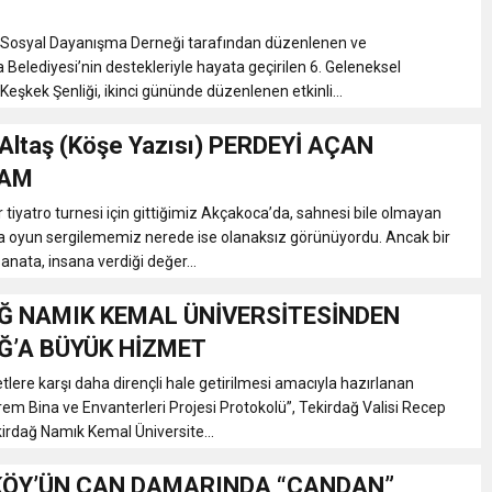
EMMUZ BASININ BAYRAMI DEĞİL, MÜCADELE GÜNÜDÜR”
 Sosyal Dayanışma Derneği tarafından düzenlenen ve
elediyesi’nin destekleriyle hayata geçirilen 6. Geleneksel
Keşkek Şenliği, ikinci gününde düzenlenen etkinli...
AMARINDA “CANDAN” DEĞİŞİM
ltaş (Köşe Yazısı) PERDEYİ AÇAN
’NDE İKİ İLÇEYE İKİ YENİ BAŞKAN ATANDI
AM
r tiyatro turnesi için gittiğimiz Akçakoca’da, sahnesi bile olmayan
K ŞENLİĞİNDE MUHTEŞEM FİNAL
da oyun sergilememiz nerede ise olanaksız görünüyordu. Ancak bir
ata, insana verdiği değer...
Ğ NAMIK KEMAL ÜNİVERSİTESİNDEN
Ğ’A BÜYÜK HİZMET
etlere karşı daha dirençli hale getirilmesi amacıyla hazırlanan
em Bina ve Envanterleri Projesi Protokolü”, Tekirdağ Valisi Recep
irdağ Namık Kemal Üniversite...
ÖY’ÜN CAN DAMARINDA “CANDAN”