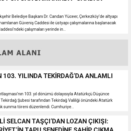
şehir Belediye Başkanı Dr. Candan Yüceer, Çerkezköy’de altyapı
amamlanan Güveniş Caddesi ile üstyapı çalışmalarına başlanacak
desi’ndeki çalışmaları yerinde in...
N 103. YILINDA TEKİRDAĞ’DA ANLAMLI
tlaşması’nın 103. yıl dönümü dolayısıyla Atatürkçü Düşünce
Tekirdağ Şubesi tarafından Tekirdağ Valiliği önündeki Atatürk
nk sunma töreni düzenlendi. Cumhuriye...
İLİ SELCAN TAŞÇI’DAN LOZAN ÇIKIŞI:
İYET’İN TAPU SENEDİNE SAHİP ÇIKMA