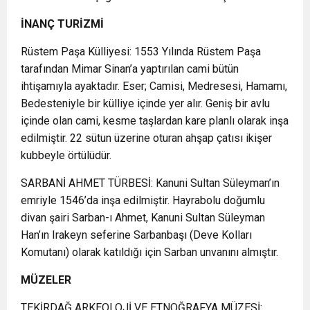
İNANÇ TURİZMİ
Rüstem Paşa Külliyesi: 1553 Yılında Rüstem Paşa
tarafından Mimar Sinan’a yaptırılan cami bütün
ihtişamıyla ayaktadır. Eser; Camisi, Medresesi, Hamamı,
Bedesteniyle bir külliye içinde yer alır. Geniş bir avlu
içinde olan cami, kesme taşlardan kare planlı olarak inşa
edilmiştir. 22 sütun üzerine oturan ahşap çatısı ikişer
kubbeyle örtülüdür.
SARBANİ AHMET TÜRBESİ: Kanuni Sultan Süleyman’ın
emriyle 1546’da inşa edilmiştir. Hayrabolu doğumlu
divan şairi Sarban-ı Ahmet, Kanuni Sultan Süleyman
Han’ın Irakeyn seferine Sarbanbaşı (Deve Kolları
Komutanı) olarak katıldığı için Sarban unvanını almıştır.
MÜZELER
TEKİRDAĞ ARKEOLOJİ VE ETNOĞRAFYA MÜZESİ: