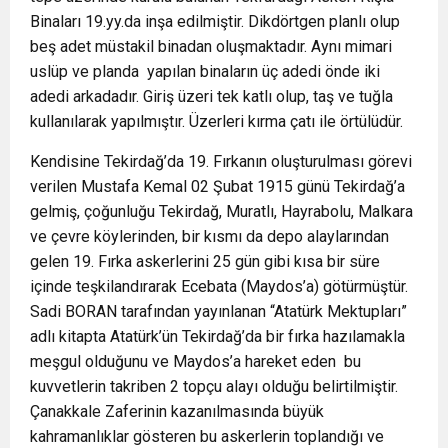
Binaları 19.yy.da inşa edilmiştir. Dikdörtgen planlı olup
beş adet müstakil binadan oluşmaktadır. Aynı mimari
uslüp ve planda yapılan binaların üç adedi önde iki
adedi arkadadır. Giriş üzeri tek katlı olup, taş ve tuğla
kullanılarak yapılmıştır. Üzerleri kırma çatı ile örtülüdür.
Kendisine Tekirdağ’da 19. Fırkanın oluşturulması görevi
verilen Mustafa Kemal 02 Şubat 1915 günü Tekirdağ’a
gelmiş, çoğunluğu Tekirdağ, Muratlı, Hayrabolu, Malkara
ve çevre köylerinden, bir kısmı da depo alaylarından
gelen 19. Fırka askerlerini 25 gün gibi kısa bir süre
içinde teşkilandırarak Ecebata (Maydos’a) götürmüştür.
Sadi BORAN tarafından yayınlanan “Atatürk Mektupları”
adlı kitapta Atatürk’ün Tekirdağ’da bir fırka hazılamakla
meşgul olduğunu ve Maydos’a hareket eden bu
kuvvetlerin takriben 2 topçu alayı olduğu belirtilmiştir.
Çanakkale Zaferinin kazanılmasında büyük
kahramanlıklar gösteren bu askerlerin toplandığı ve