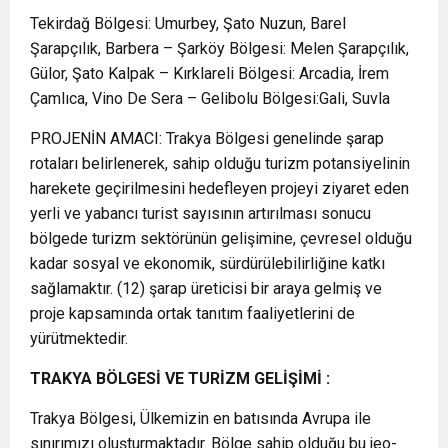
Tekirdağ Bölgesi: Umurbey, Şato Nuzun, Barel
Şarapçılık, Barbera – Şarköy Bölgesi: Melen Şarapçılık,
Gülor, Şato Kalpak – Kırklareli Bölgesi: Arcadia, İrem
Çamlıca, Vino De Sera – Gelibolu Bölgesi:Gali, Suvla
PROJENİN AMACI: Trakya Bölgesi genelinde şarap
rotaları belirlenerek, sahip olduğu turizm potansiyelinin
harekete geçirilmesini hedefleyen projeyi ziyaret eden
yerli ve yabancı turist sayısının artırılması sonucu
bölgede turizm sektörünün gelişimine, çevresel olduğu
kadar sosyal ve ekonomik, sürdürülebilirliğine katkı
sağlamaktır. (12) şarap üreticisi bir araya gelmiş ve
proje kapsamında ortak tanıtım faaliyetlerini de
yürütmektedir.
TRAKYA BÖLGESİ VE TURİZM GELİŞİMİ :
Trakya Bölgesi, Ülkemizin en batısında Avrupa ile
sınırımızı oluşturmaktadır. Bölge sahip olduğu bu jeo-