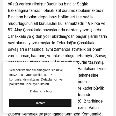
büstü yerleştirilmiştir.Bugün bu binalar Sağlık
Bakanlığına tahsisli olarak atıl durumda bulunmaktadır.
Binaların bazıları depo, bazı bölümleri ise sağlık
müdürlüğünün alt kuruluşları kullanmaktadır. 19.Fırka ve
57. Alay Çanakkale savaşlarında destan yazmışlardır.
Çanakkale’ye giden yol Tekirdaağ’dan başlar şiarını tarih
sayfalarına yazdırmışlardır. Tekirdağ’ın Çanakkale
savaşları esnasında aynı zamanda stratejik bir önemi
vardır.Liman, hastane, ve iskele oluşu sebebiyle; Savaş
sırasında yüzlerce yaralı ufak tonajlı vapurlar taşınmış,
demir iskeleden kolordu ve Memleket Hastahanelerine,
Veri politikasındaki amaçlarla sınırlı ve
İnönü İlkokulu bahçesindeki Kızılay Hastahanesine
mevzuata uygun şekilde çerez
konumlandırmaktayız. Detaylar için veri
getirilip tedavi edilmiştir.(Kumluk semtinden
politikamızı inceleyebilirsiniz.
başlayarak), Muratlı Caddesi yolu üzerine kadar büyük
Daha fazla bilgi
alana gömülmüştür. Bu gün Muratlı Caddesinde
düzenlenmiş Şehitlik vardır. 15.Şubar 2012 tarihinde
Tamam
Tekirdağ İl Özel İdaresi bünyesinde zamanın Valisi
Zübeyr Kemelek Başkanlığında Garnizon Komutanlığı,