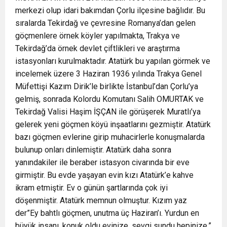
merkezi olup idari bakımdan Çorlu ilçesine bağlıdır. Bu
sıralarda Tekirdağ ve çevresine Romanya’dan gelen
göçmenlere örnek köyler yapılmakta, Trakya ve
Tekirdağ’da örnek devlet çiftlikleri ve araştırma
istasyonları kurulmaktadır. Atatürk bu yapılan görmek ve
incelemek üzere 3 Haziran 1936 yılında Trakya Genel
Müfettişi Kazım Dirik’le birlikte İstanbul’dan Çorlu’ya
gelmiş, sonrada Kolordu Komutanı Salih OMURTAK ve
Tekirdağ Valisi Haşim İŞÇAN ile görüşerek Muratlı’ya
gelerek yeni göçmen köyü inşaatlarını gezmiştir. Atatürk
bazı göçmen evlerine girip muhacirlerle konuşmalarda
bulunup onları dinlemiştir. Atatürk daha sonra
yanındakiler ile beraber istasyon civarında bir eve
girmiştir. Bu evde yaşayan evin kızı Atatürk’e kahve
ikram etmiştir. Ev o günün şartlarında çok iyi
döşenmiştir. Atatürk memnun olmuştur. Kızım yaz
der”Ey bahtlı göçmen, unutma üç Haziran’ı. Yurdun en
büyük insanı, konuk oldu evinize, sevgi sundu hepinize.”