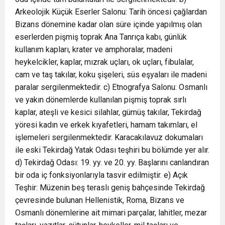
Arkeolojik Küçük Eserler Salonu: Tarih öncesi çağlardan
Bizans dönemine kadar olan süre içinde yapılmış olan
eserlerden pişmiş toprak Ana Tanrıça kabı, günlük
kullanım kapları, krater ve amphoralar, madeni
heykelcikler, kaplar, mızrak uçları, ok uçları, fibulalar,
cam ve taş takılar, koku şişeleri, süs eşyaları ile madeni
paralar sergilenmektedir. c) Etnografya Salonu: Osmanlı
ve yakın dönemlerde kullanılan pişmiş toprak sırlı
kaplar, ateşli ve kesici silahlar, gümüş takılar, Tekirdağ
yöresi kadın ve erkek kıyafetleri, hamam takımları, el
işlemeleri sergilenmektedir. Karacakılavuz dokumaları
ile eski Tekirdağ Yatak Odası teşhiri bu bölümde yer alır.
d) Tekirdağ Odası: 19. yy. ve 20. yy. Başlarını canlandıran
bir oda iç fonksiyonlarıyla tasvir edilmiştir. e) Açık
Teşhir: Müzenin beş teraslı geniş bahçesinde Tekirdağ
çevresinde bulunan Hellenistik, Roma, Bizans ve
Osmanlı dönemlerine ait mimari parçalar, lahitler, mezar