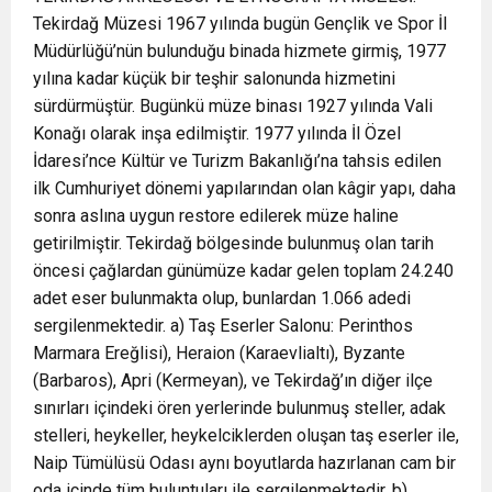
Tekirdağ Müzesi 1967 yılında bugün Gençlik ve Spor İl
Müdürlüğü’nün bulunduğu binada hizmete girmiş, 1977
yılına kadar küçük bir teşhir salonunda hizmetini
sürdürmüştür. Bugünkü müze binası 1927 yılında Vali
Konağı olarak inşa edilmiştir. 1977 yılında İl Özel
İdaresi’nce Kültür ve Turizm Bakanlığı’na tahsis edilen
ilk Cumhuriyet dönemi yapılarından olan kâgir yapı, daha
sonra aslına uygun restore edilerek müze haline
getirilmiştir. Tekirdağ bölgesinde bulunmuş olan tarih
öncesi çağlardan günümüze kadar gelen toplam 24.240
adet eser bulunmakta olup, bunlardan 1.066 adedi
sergilenmektedir. a) Taş Eserler Salonu: Perinthos
Marmara Ereğlisi), Heraion (Karaevlialtı), Byzante
(Barbaros), Apri (Kermeyan), ve Tekirdağ’ın diğer ilçe
sınırları içindeki ören yerlerinde bulunmuş steller, adak
stelleri, heykeller, heykelciklerden oluşan taş eserler ile,
Naip Tümülüsü Odası aynı boyutlarda hazırlanan cam bir
oda içinde tüm buluntuları ile sergilenmektedir. b)