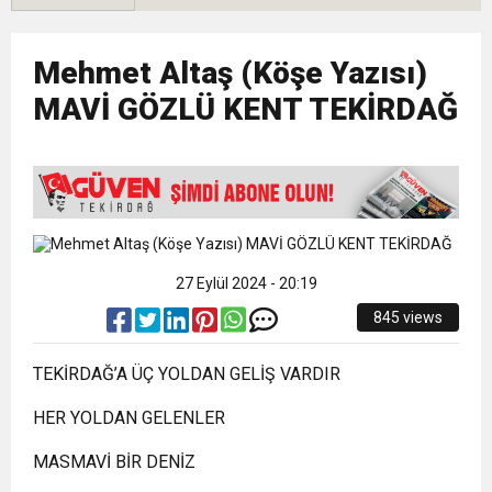
12:32
YENİDEN REFAH PARTİSİ’NDE İKİ İLÇEYE İKİ
DEĞİŞİM
Mehmet Altaş (Köşe Yazısı)
17:43
6. GELENEKSEL KEŞKEK ŞENLİĞİNDE
YENİ BAŞKAN ATANDI
MAVİ GÖZLÜ KENT TEKİRDAĞ
MUHTEŞEM FİNAL
27 Eylül 2024 - 20:19
845 views
TEKİRDAĞ’A ÜÇ YOLDAN GELİŞ VARDIR
HER YOLDAN GELENLER
MASMAVİ BİR DENİZ