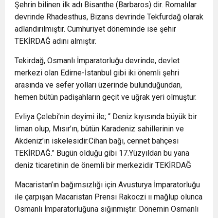
Şehrin bilinen ilk adı Bisanthe (Barbaros) dir. Romalılar
devrinde Rhadesthus, Bizans devrinde Tekfurdağ olarak
adlandırılmıştır. Cumhuriyet döneminde ise şehir
TEKİRDAĞ adını almıştır.
Tekirdağ, Osmanlı İmparatorluğu devrinde, devlet
merkezi olan Edirne-İstanbul gibi iki önemli şehri
arasında ve sefer yolları üzerinde bulunduğundan,
hemen bütün padişahların geçit ve uğrak yeri olmuştur.
Evliya Çelebi’nin deyimi ile; “ Deniz kıyısında büyük bir
liman olup, Mısır’ın, bütün Karadeniz sahillerinin ve
Akdeniz’in iskelesidir.Cihan bağı, cennet bahçesi
TEKİRDAĞ.” Bugün olduğu gibi 17.Yüzyıldan bu yana
deniz ticaretinin de önemli bir merkezidir TEKİRDAĞ
Macaristan’ın bağımsızlığı için Avusturya İmparatorluğu
ile çarpışan Macaristan Prensi Rakoczi ıı mağlup olunca
Osmanlı İmparatorluğuna sığınmıştır. Dönemin Osmanlı