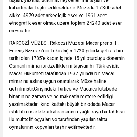
taşları, yazıtlar, sütunlar, heykeller, mil taşları ve
kabartmalar teşhir edilmektedir. Müzede 17.300 adet
sikke, 4979 adet arkeolojik eser ve 1961 adet
etnografik eser olmak üzere toplam 24240 adet eser
mevcuttur.
RAKOCZİ MÜZESİ: Rakoczi Müzesi Macar prensi II.
Ferenç Rakoczi’nin Tekirdağ’a 1720 yılında gelip ölüm
tarihi olan 1735’e kadar içinde 15 yıl oturduğu dönemin
Osmanlı mimarisi özelliklerini taşıyan bir Türk evidir.
Macar Hükümeti tarafından 1932 yılında bir Macar
mimarına aslına uygun onartılarak Müze haline
getirilmiştir.Girişindeki Türkçe ve Macarca kitabede
binanın ne zaman ve ne maksatla restore edildiği
yazılmaktadır. İkinci kattaki büyük bir odada Macar
istiklâl mücadelesi kahramanının yağlı boya bir tablosu
ile muhtelif eşyaları ve tarafından yapılan tahta
oymalarının kopyaları teşhir edilmektedir.