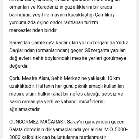
ormanları ve Karadeniz’in güzelliklerini bir arada
barındıran, yeşil ile mavinin kucaklaştığı Çamlıkoy
yurdumuzda eşine ender rastlanan turizm
merkezlerinden biridir.
Saray’dan Çamlıkoy’a kadar olan yol güzergahı da Yıldız
Dağlarından (ormanlarından) geçer. Güzergahta yapılan
dağ evleri, nehir boylarındaki mesire yerleri görülmeye
değerdir.
Çorlu Mesire Alanı, Şehir Merkezine yaklaşık 10 km
uzaklıktadır. Haftanın her günü piknik amaçlı kullanılan
mesire alanı, halkın rahat bir nefes alacağı, sessiz ve
sakın ormanıyla yerli ve yabancı misafirlerini
ağırlamaktadır
GÜNGÖRMEZ MAĞARASI:
S
aray’ın güneyinden geçen
Galata deresinin dik yamaçlarında yer alırlar. M.Ö. 5000-
3000 kalkolitik çağ buluntularına rastlanmıştır.