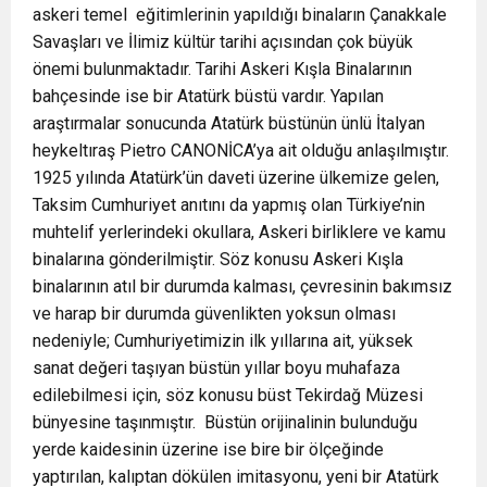
askeri temel eğitimlerinin yapıldığı binaların Çanakkale
Savaşları ve İlimiz kültür tarihi açısından çok büyük
önemi bulunmaktadır. Tarihi Askeri Kışla Binalarının
bahçesinde ise bir Atatürk büstü vardır. Yapılan
araştırmalar sonucunda Atatürk büstünün ünlü İtalyan
heykeltıraş Pietro CANONİCA’ya ait olduğu anlaşılmıştır.
1925 yılında Atatürk’ün daveti üzerine ülkemize gelen,
Taksim Cumhuriyet anıtını da yapmış olan Türkiye’nin
muhtelif yerlerindeki okullara, Askeri birliklere ve kamu
binalarına gönderilmiştir. Söz konusu Askeri Kışla
binalarının atıl bir durumda kalması, çevresinin bakımsız
ve harap bir durumda güvenlikten yoksun olması
nedeniyle; Cumhuriyetimizin ilk yıllarına ait, yüksek
sanat değeri taşıyan büstün yıllar boyu muhafaza
edilebilmesi için, söz konusu büst Tekirdağ Müzesi
bünyesine taşınmıştır. Büstün orijinalinin bulunduğu
yerde kaidesinin üzerine ise bire bir ölçeğinde
yaptırılan, kalıptan dökülen imitasyonu, yeni bir Atatürk