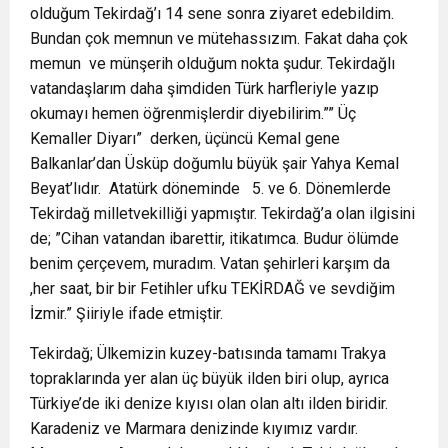
olduğum Tekirdağ’ı 14 sene sonra ziyaret edebildim.
Bundan çok memnun ve mütehassızım. Fakat daha çok
memun ve münşerih olduğum nokta şudur. Tekirdağlı
vatandaşlarım daha şimdiden Türk harfleriyle yazıp
okumayı hemen öğrenmişlerdir diyebilirim.”” Üç
Kemaller Diyarı” derken, üçüncü Kemal gene
Balkanlar’dan Üsküp doğumlu büyük şair Yahya Kemal
Beyat’lıdır. Atatürk döneminde 5. ve 6. Dönemlerde
Tekirdağ milletvekilliği yapmıştır. Tekirdağ’a olan ilgisini
de; ”Cihan vatandan ibarettir, itikatımca. Budur ölümde
benim çerçevem, muradım. Vatan şehirleri karşım da
,her saat, bir bir Fetihler ufku TEKİRDAĞ ve sevdiğim
İzmir.” Şiiriyle ifade etmiştir.
Tekirdağ; Ülkemizin kuzey-batısında tamamı Trakya
topraklarında yer alan üç büyük ilden biri olup, ayrıca
Türkiye’de iki denize kıyısı olan olan altı ilden biridir.
Karadeniz ve Marmara denizinde kıyımız vardır.