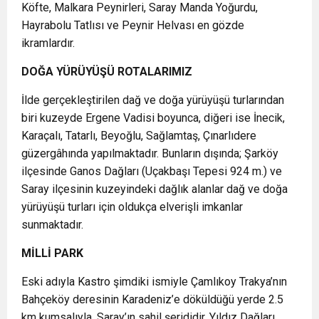
Köfte, Malkara Peynirleri, Saray Manda Yoğurdu,
Hayrabolu Tatlısı ve Peynir Helvası en gözde
ikramlardır.
DOĞA YÜRÜYÜŞÜ ROTALARIMIZ
İlde gerçekleştirilen dağ ve doğa yürüyüşü turlarından
biri kuzeyde Ergene Vadisi boyunca, diğeri ise İnecik,
Karaçalı, Tatarlı, Beyoğlu, Sağlamtaş, Çınarlıdere
güzergâhında yapılmaktadır. Bunların dışında; Şarköy
ilçesinde Ganos Dağları (Uçakbaşı Tepesi 924 m.) ve
Saray ilçesinin kuzeyindeki dağlık alanlar dağ ve doğa
yürüyüşü turları için oldukça elverişli imkanlar
sunmaktadır.
MİLLİ PARK
Eski adıyla Kastro şimdiki ismiyle Çamlıkoy Trakya’nın
Bahçeköy deresinin Karadeniz’e döküldüğü yerde 2.5
km kumsalıyla, Saray’ın sahil şerididir. Yıldız Dağları