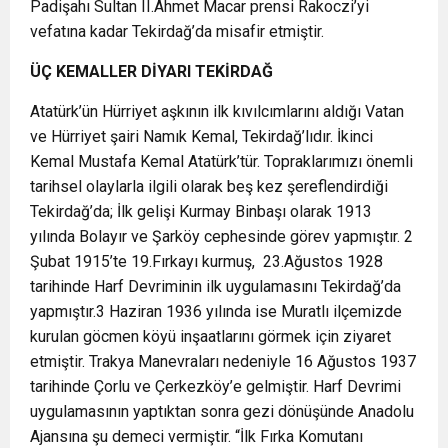
Padişahı Sultan II.Ahmet Macar prensi Rakoczi’yi
vefatına kadar Tekirdağ’da misafir etmiştir.
ÜÇ KEMALLER DİYARI TEKİRDAĞ
Atatürk’ün Hürriyet aşkının ilk kıvılcımlarını aldığı Vatan
ve Hürriyet şairi Namık Kemal, Tekirdağ’lıdır. İkinci
Kemal Mustafa Kemal Atatürk’tür. Topraklarımızı önemli
tarihsel olaylarla ilgili olarak beş kez şereflendirdiği
Tekirdağ’da; İlk gelişi Kurmay Binbaşı olarak 1913
yılında Bolayır ve Şarköy cephesinde görev yapmıştır. 2
Şubat 1915’te 19.Fırkayı kurmuş, 23.Ağustos 1928
tarihinde Harf Devriminin ilk uygulamasını Tekirdağ’da
yapmıştır.3 Haziran 1936 yılında ise Muratlı ilçemizde
kurulan göcmen köyü inşaatlarını görmek için ziyaret
etmiştir. Trakya Manevraları nedeniyle 16 Ağustos 1937
tarihinde Çorlu ve Çerkezköy’e gelmiştir. Harf Devrimi
uygulamasının yaptıktan sonra gezi dönüşünde Anadolu
Ajansına şu demeci vermiştir. “İlk Fırka Komutanı