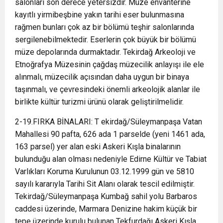
salonları son derece yetersizdır. Müze envanterine
kayıtlı yirmibeşbine yakın tarihi eser bulunmasına
rağmen bunları çok az bir bölümü teşhir salonlarında
sergilenebilmektedir. Eserlerin çok büyük bir bölümü
müze depolarında durmaktadır. Tekirdağ Arkeoloji ve
Etnoğrafya Müzesinin çağdaş müzecilik anlayışı ile ele
alınmalı, müzecilik açısından daha uygun bir binaya
taşınmalı, ve çevresindeki önemli arkeolojik alanlar ile
birlikte kültür turizmi ürünü olarak geliştirilmelidir.
2-19.FIRKA BİNALARI: T ekirdağ/Süleymanpaşa Vatan
Mahallesi 90 pafta, 626 ada 1 parselde (yeni 1461 ada,
163 parsel) yer alan eski Askeri Kışla binalarının
bulunduğu alan olması nedeniyle Edirne Kültür ve Tabiat
Varlıkları Koruma Kurulunun 03.12.1999 gün ve 5810
sayılı kararıyla Tarihi Sit Alanı olarak tescil edilmiştir.
Tekirdağ/Süleymanpaşa Kumbağ sahil yolu Barbaros
caddesi üzerinde, Marmara Denizine hakim küçük bir
tepe üzerinde kurulu bulunan Tekfurdağı Askeri Kışla