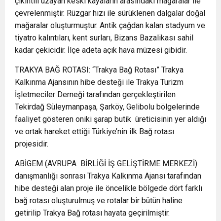
çıkıntılı uzayan keski kayaların arasındaki mağaralar ile
çevrelenmiştir. Rüzgar hızı ile sürüklenen dalgalar doğal
mağaralar oluşturmuştur. Antik çağdan kalan stadyum ve
tiyatro kalıntıları, kent surları, Bizans Bazalikası sahil
kadar çekicidir. İlçe adeta açık hava müzesi gibidir.
TRAKYA BAĞ ROTASI: “Trakya Bağ Rotası” Trakya
Kalkınma Ajansının hibe desteği ile Trakya Turizm
İşletmeciler Derneği tarafından gerçekleştirilen
Tekirdağ Süleymanpaşa, Şarköy, Gelibolu bölgelerinde
faaliyet gösteren oniki şarap butik üreticisinin yer aldığı
ve ortak hareket ettiği Türkiye’nin ilk Bağ rotası
projesidir.
ABİGEM (AVRUPA BİRLİĞİ İŞ GELİŞTİRME MERKEZİ)
danışmanlığı sonrası Trakya Kalkınma Ajansı tarafından
hibe desteği alan proje ile öncelikle bölgede dört farklı
bağ rotası oluşturulmuş ve rotalar bir bütün haline
getirilip Trakya Bağ rotası hayata geçirilmiştir.