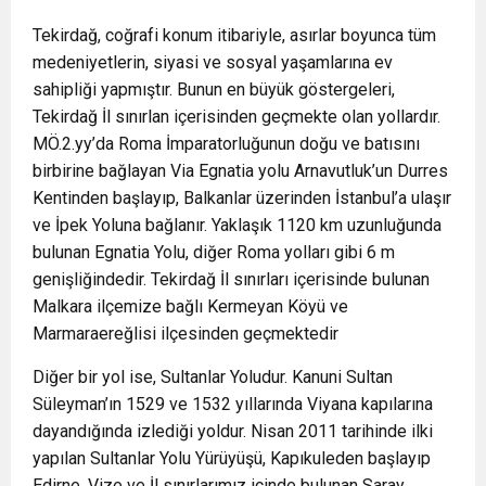
Tekirdağ, coğrafi konum itibariyle, asırlar boyunca tüm
medeniyetlerin, siyasi ve sosyal yaşamlarına ev
sahipliği yapmıştır. Bunun en büyük göstergeleri,
Tekirdağ İl sınırlan içerisinden geçmekte olan yollardır.
MÖ.2.yy’da Roma İmparatorluğunun doğu ve batısını
birbirine bağlayan Via Egnatia yolu Arnavutluk’un Durres
Kentinden başlayıp, Balkanlar üzerinden İstanbul’a ulaşır
ve İpek Yoluna bağlanır. Yaklaşık 1120 km uzunluğunda
bulunan Egnatia Yolu, diğer Roma yolları gibi 6 m
genişliğindedir. Tekirdağ İl sınırları içerisinde bulunan
Malkara ilçemize bağlı Kermeyan Köyü ve
Marmaraereğlisi ilçesinden geçmektedir
Diğer bir yol ise, Sultanlar Yoludur. Kanuni Sultan
Süleyman’ın 1529 ve 1532 yıllarında Viyana kapılarına
dayandığında izlediği yoldur. Nisan 2011 tarihinde ilki
yapılan Sultanlar Yolu Yürüyüşü, Kapıkuleden başlayıp
Edirne, Vize ve İl sınırlarımız içinde bulunan Saray