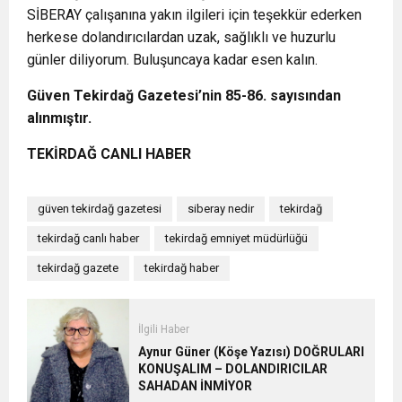
SİBERAY çalışanına yakın ilgileri için teşekkür ederken
herkese dolandırıcılardan uzak, sağlıklı ve huzurlu
günler diliyorum. Buluşuncaya kadar esen kalın.
Güven Tekirdağ Gazetesi’nin 85-86. sayısından
alınmıştır.
TEKİRDAĞ CANLI HABER
güven tekirdağ gazetesi
siberay nedir
tekirdağ
tekirdağ canlı haber
tekirdağ emniyet müdürlüğü
tekirdağ gazete
tekirdağ haber
İlgili Haber
Aynur Güner (Köşe Yazısı) DOĞRULARI
KONUŞALIM – DOLANDIRICILAR
SAHADAN İNMİYOR