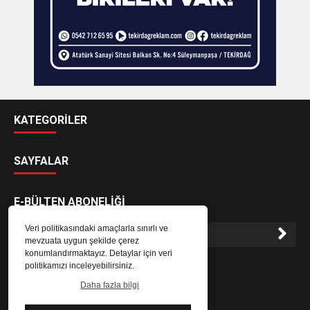
KATEGORİLER
SAYFALAR
E-BÜLTEN ABONELİĞİ
Veri politikasındaki amaçlarla sınırlı ve
mevzuata uygun şekilde çerez
konumlandırmaktayız. Detaylar için veri
E-Bülten aboneliği ile haberlere daha hızlı erişin.
politikamızı inceleyebilirsiniz.
Daha fazla bilgi