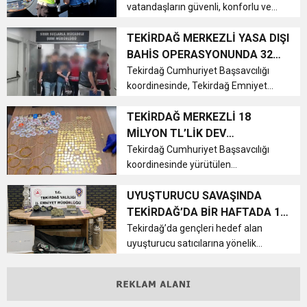
vatandaşların güvenli, konforlu ve
huzurlu ulaşım hizmeti alabilmesi
amacıyla ticari araçlara yönelik
TEKİRDAĞ MERKEZLİ YASA DIŞI
denetimlerini aralıksız sürdürüyor.
BAHİS OPERASYONUNDA 32
Büyükşehir Belediyesi Zabıta D...
KİŞİ TUTUKLANDI
Tekirdağ Cumhuriyet Başsavcılığı
koordinesinde, Tekirdağ Emniyet
Müdürlüğü Siber Suçlarla Mücadele
Şube Müdürlüğü ekiplerince
TEKİRDAĞ MERKEZLİ 18
yürütülen çalışmalar kapsamında
MİLYON TL’LİK DEV
yasa dışı bahis faaliyetlerine yönelik
DOLANDIRICILIK OPERASYONU
Tekirdağ Cumhuriyet Başsavcılığı
öne...
koordinesinde yürütülen
soruşturma kapsamında,
vatandaşları telefonla arayarak
UYUŞTURUCU SAVAŞINDA
kendilerini polis ve savcı olarak
TEKİRDAĞ’DA BİR HAFTADA 124
tanıtan dolandırıcılık şebekesine
OPERASYON YAPILDI
Tekirdağ’da gençleri hedef alan
yönelik düzenlenen o...
uyuşturucu satıcılarına yönelik
mücadele kararlılıkla sürüyor. İl
genelinde uyuşturucu suçlarıyla
mücadele kapsamında emniyet
birimlerince gerçekleştirilen