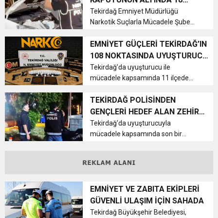
15:35
11 ilçede gerçekleştirilen
MİLYON LİRALIK UYUŞTURUCU
ÇERKEZKÖY’ÜN CAN DAMARINDA “CANDAN”
Tekirdağ Emniyet Müdürlüğü
BAYRAMI DEĞİL, MÜCADELE GÜNÜDÜR”
çalışmalard...
Narkotik Suçlarla Mücadele Şube
HAMMADDESİ ELE GEÇİRİLDİ
Müdürlüğü ekipleri, uyuşturucu
12:32
YENİDEN REFAH PARTİSİ’NDE İKİ İLÇEYE İKİ
DEĞİŞİM
madde sevkiyatına yönelik
EMNİYET GÜÇLERİ TEKİRDAĞ’IN
yürüttükleri çalışmalar kapsamında
108 NOKTASINDA UYUŞTURUCU
Çorlu’da önemli bir operasyona
OPERASYONU YAPTI
17:43
Tekirdağ’da uyuşturucu ile
6. GELENEKSEL KEŞKEK ŞENLİĞİNDE
YENİ BAŞKAN ATANDI
imza attı. Ç...
mücadele kapsamında 11 ilçede
gerçekleştirilen operasyonlarda 131
kişi hakkında adli işlem yapılırken, 13
TEKİRDAĞ POLİSİNDEN
MUHTEŞEM FİNAL
şüpheli tutuklandı. Operasyonlarda
GENÇLERİ HEDEF ALAN ZEHİR
toplam 108 ayrı olaya müda...
TACİRLERİNE AĞIR DARBE
Tekirdağ’da uyuşturucuyla
mücadele kapsamında son bir
haftada gerçekleştirilen
operasyonlarda 23 kişi
tutuklanırken, çok miktarda
uyuşturucu madde ve suçtan elde
edildiği değerlendirilen para el...
EMNİYET VE ZABITA EKİPLERİ
GÜVENLİ ULAŞIM İÇİN SAHADA
Tekirdağ Büyükşehir Belediyesi,