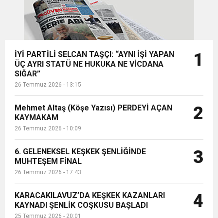
İYİ PARTİLİ SELCAN TAŞÇI: “AYNI İŞİ YAPAN
1
ÜÇ AYRI STATÜ NE HUKUKA NE VİCDANA
SIĞAR”
26 Temmuz 2026 - 13:15
Mehmet Altaş (Köşe Yazısı) PERDEYİ AÇAN
2
KAYMAKAM
26 Temmuz 2026 - 10:09
6. GELENEKSEL KEŞKEK ŞENLİĞİNDE
3
MUHTEŞEM FİNAL
26 Temmuz 2026 - 17:43
KARACAKILAVUZ’DA KEŞKEK KAZANLARI
4
KAYNADI ŞENLİK COŞKUSU BAŞLADI
25 Temmuz 2026 - 20:01