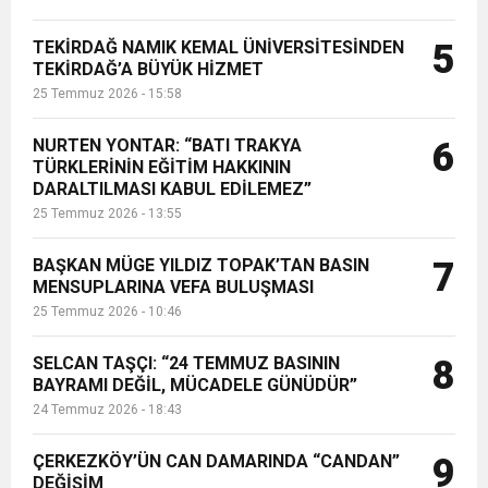
TEKİRDAĞ NAMIK KEMAL ÜNİVERSİTESİNDEN
5
TEKİRDAĞ’A BÜYÜK HİZMET
25 Temmuz 2026 - 15:58
NURTEN YONTAR: “BATI TRAKYA
6
TÜRKLERİNİN EĞİTİM HAKKININ
DARALTILMASI KABUL EDİLEMEZ”
25 Temmuz 2026 - 13:55
BAŞKAN MÜGE YILDIZ TOPAK’TAN BASIN
7
MENSUPLARINA VEFA BULUŞMASI
25 Temmuz 2026 - 10:46
SELCAN TAŞÇI: “24 TEMMUZ BASININ
8
BAYRAMI DEĞİL, MÜCADELE GÜNÜDÜR”
24 Temmuz 2026 - 18:43
ÇERKEZKÖY’ÜN CAN DAMARINDA “CANDAN”
9
DEĞİŞİM