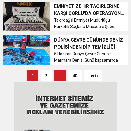
operas...
EMNİYET ZEHİR TACİRLERİNE
KARŞI ÇORLU’DA OPERASYON
DÜZENLEDİ
Tekirdağ İl Emniyet Müdürlüğü
Narkotik Suçlarla Mücadele Şube
Müdürlüğü ekipleri, Çorlu’da
uyuşturucu madde satıcılarına
DÜNYA ÇEVRE GÜNÜNDE DENİZ
yönelik yürüttüğü çalışmalar
POLİSİNDEN DİP TEMİZLİĞİ
kapsamında önemli bir operasyona
5 Haziran Dünya Çevre Günü ve
daha imza attı. Ö...
Marmara Denizi Günü kapsamında
Tekirdağ’da çevre bilincini artırmaya
yönelik anlamlı bir etkinlik
1
2
…
40
İleri ›
gerçekleştirildi. Deniz Polisi dalgıçları
tarafından Süleymanpaşa Balıkç...