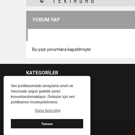
YORUM YAP
Bu yazı yorumlara kapatılmıştır.
KATEGORİLER
Veri politikasındaki amaçlarla sınırlı ve
mevzuata uygun şekilde çerez
konumlandırmaktayız. Detaylar için veri
politikamızı inceleyebilirsiniz.
Daha fazla bilgi
Tamam
Tekirdağ Canlı Haber