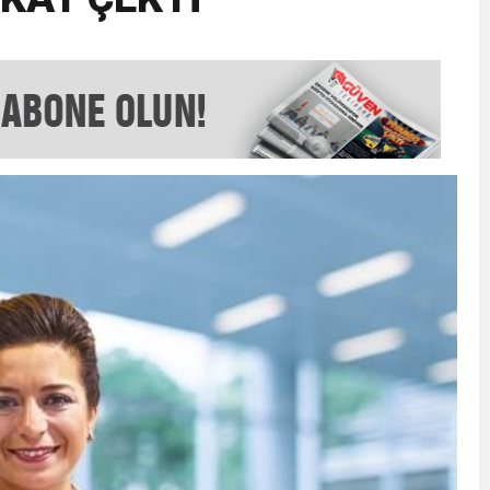
EMMUZ BASININ BAYRAMI DEĞİL, MÜCADELE GÜNÜDÜR”
AMARINDA “CANDAN” DEĞİŞİM
’NDE İKİ İLÇEYE İKİ YENİ BAŞKAN ATANDI
K ŞENLİĞİNDE MUHTEŞEM FİNAL