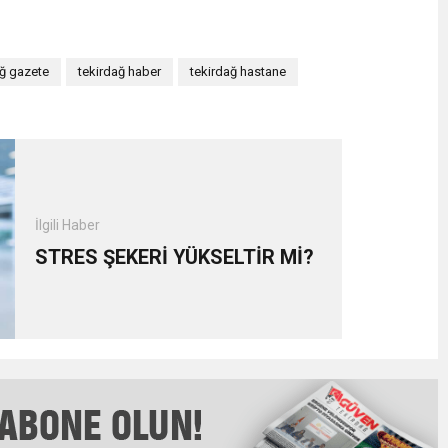
ağ gazete
tekirdağ haber
tekirdağ hastane
İlgili Haber
STRES ŞEKERİ YÜKSELTİR Mİ?