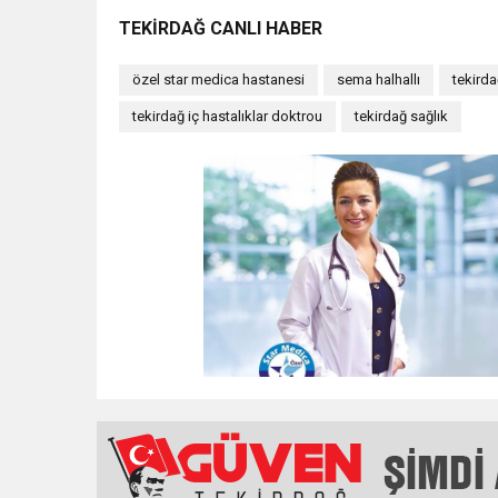
TEKİRDAĞ CANLI HABER
özel star medica hastanesi
sema halhallı
tekird
tekirdağ iç hastalıklar doktrou
tekirdağ sağlık