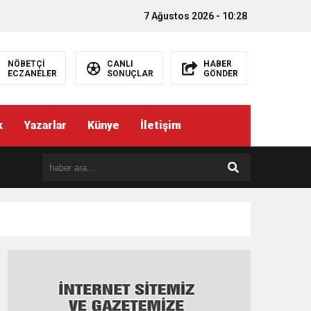
7 Ağustos 2026 - 10:28
NÖBETÇİ
CANLI
HABER
ECZANELER
SONUÇLAR
GÖNDER
k
Yazarlar
Künye
İletişim
EMEZ”