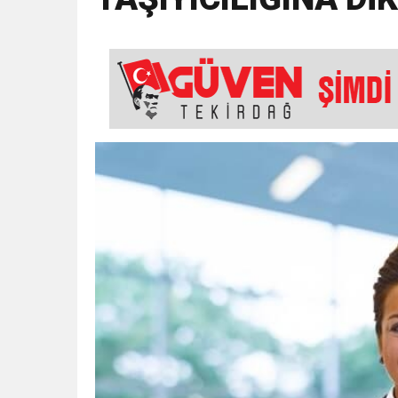
18:43
SELCAN TAŞÇI: “24 T
15:35
ÇERKEZKÖY’ÜN CAN D
12:32
YENİDEN REFAH PARTİSİ
17:43
6. GELENEKSEL KEŞKE