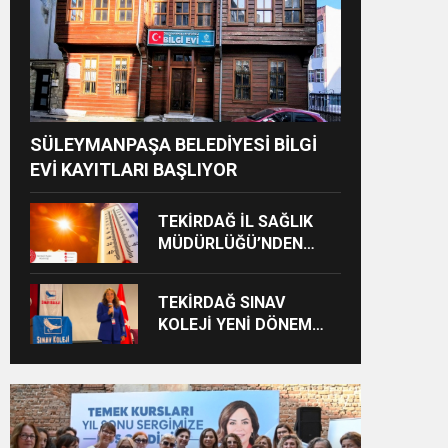
SÜLEYMANPAŞA BELEDİYESİ BİLGİ
EVİ KAYITLARI BAŞLIYOR
TEKİRDAĞ İL SAĞLIK
MÜDÜRLÜĞÜ’NDEN
AŞIRI SICAK UYARISI:
“10.00-16.00 SAATLERİ
TEKİRDAĞ SINAV
ARASINDA DIŞARI
KOLEJİ YENİ DÖNEM
ÇIKMAYIN!”
VİZYONUNU BASINLA
PAYLAŞTI