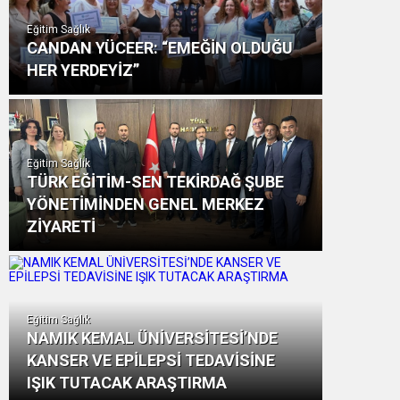
Eğitim Sağlık
CANDAN YÜCEER: “EMEĞİN OLDUĞU
HER YERDEYİZ”
Eğitim Sağlık
TÜRK EĞİTİM-SEN TEKİRDAĞ ŞUBE
YÖNETİMİNDEN GENEL MERKEZ
ZİYARETİ
Eğitim Sağlık
NAMIK KEMAL ÜNİVERSİTESİ’NDE
KANSER VE EPİLEPSİ TEDAVİSİNE
IŞIK TUTACAK ARAŞTIRMA