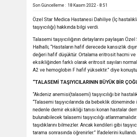
Son Güncelleme :
18 Kasım 2022 - 8:51
Özel Star Medica Hastanesi Dahiliye (İç hastalıkl
taşıyıcılığı) hakkında bilgi verdi.
Talasemi taşıyıcılığının detaylarını paylaşan Özel
Halhallı; “Hastaların hafif derecede kansızlık dı
değeri hafif düşüktür. Ortalama eritrosit hacmi ve
eksikliğinden farklı olarak eritrosit sayıları no
A2 ve hemoglobin F hafif yüksektir.” diye konuştu
“TALASEMİ TAŞIYICILARININ BÜYÜK BİR ÇOĞ
“Akdeniz anemisi(talasemi) taşıyıcılığı bir hastalık
“Talasemi taşıyıcılarında da bebeklik döneminde 
nedenle demir eksikliği tanısı konan hastalar dem
bulunabilecek talasemi taşıyıcılığı atlanmamalıdır.
taşıdıklarını bilmezler. Ancak kendileri gibi taşıyı
tarama sonrasında öğrenirler.” İfadelerini kullandı.