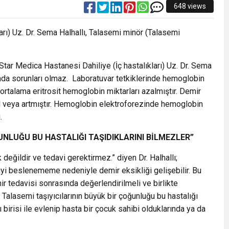
648 views
arı) Uz. Dr. Sema Halhallı, Talasemi minör (Talasemi
 Star Medica Hastanesi Dahiliye (İç hastalıkları) Uz. Dr. Sema
şında sorunları olmaz. Laboratuvar tetkiklerinde hemoglobin
 ortalama eritrosit hemoglobin miktarları azalmıştır. Demir
rmal veya artmıştır. Hemoglobin elektroforezinde hemoglobin
.
UNLUĞU BU HASTALIĞI TAŞIDIKLARINI BİLMEZLER”
 değildir ve tedavi gerektirmez.” diyen Dr. Halhallı;
iyi beslenememe nedeniyle demir eksikliği gelişebilir. Bu
ir tedavisi sonrasında değerlendirilmeli ve birlikte
 Talasemi taşıyıcılarının büyük bir çoğunluğu bu hastalığı
cı birisi ile evlenip hasta bir çocuk sahibi olduklarında ya da