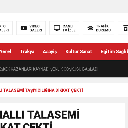
’NDE İKİ İLÇEYE İKİ YENİ BAŞKAN ATANDI
K ŞENLİĞİNDE MUHTEŞEM FİNAL
OTO
VIDEO
CANLI
TRAFİK
ALERI
GALERI
TV İZLE
DURUMU
ŞÇI: “AYNI İŞİ YAPAN ÜÇ AYRI STATÜ NE HUKUKA NE VİCDANA SIĞAR”
Yerel
Trakya
Asayiş
Kültür Sanat
Eğitim Sağlı
Yazısı) PERDEYİ AÇAN KAYMAKAM
ŞKEK KAZANLARI KAYNADI ŞENLİK COŞKUSU BAŞLADI
L ÜNİVERSİTESİNDEN TEKİRDAĞ’A BÜYÜK HİZMET
I TALASEMİ TAŞIYICILIĞINA DİKKAT ÇEKTİ
I TRAKYA TÜRKLERİNİN EĞİTİM HAKKININ DARALTILMASI KABUL EDİL
HALLI TALASEMİ
TOPAK’TAN BASIN MENSUPLARINA VEFA BULUŞMASI
KKAT ÇEKTİ