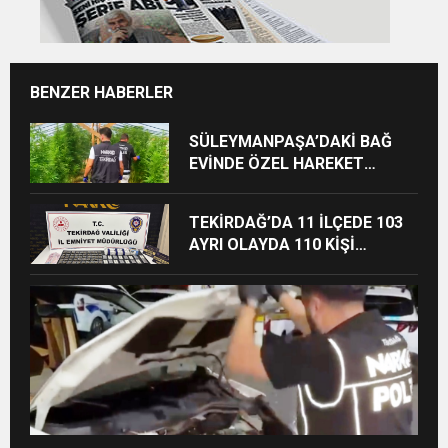
BENZER HABERLER
SÜLEYMANPAŞA’DAKİ BAĞ
EVİNDE ÖZEL HAREKET
DESTEKLİ UYUŞTURUCU
OPERASYONU
TEKİRDAĞ’DA 11 İLÇEDE 103
AYRI OLAYDA 110 KİŞİ
HAKKINDA İŞLEM YAPILDI