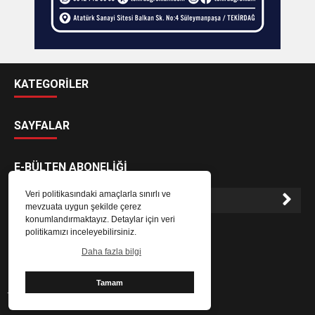
KATEGORİLER
SAYFALAR
E-BÜLTEN ABONELİĞİ
Veri politikasındaki amaçlarla sınırlı ve
mevzuata uygun şekilde çerez
konumlandırmaktayız. Detaylar için veri
E-Bülten aboneliği ile haberlere daha hızlı erişin.
politikamızı inceleyebilirsiniz.
Daha fazla bilgi
Tamam
Tekirdağ Canlı Haber