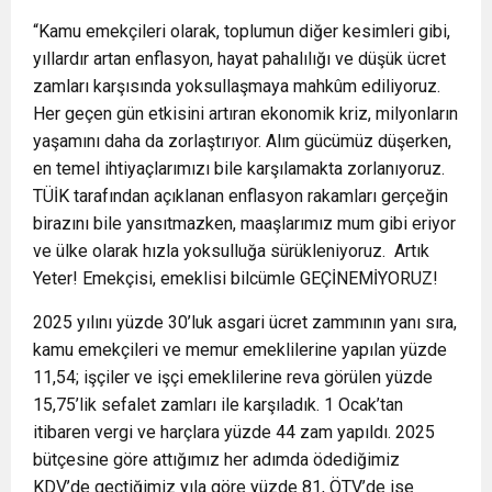
“Kamu emekçileri olarak, toplumun diğer kesimleri gibi,
yıllardır artan enflasyon, hayat pahalılığı ve düşük ücret
zamları karşısında yoksullaşmaya mahkûm ediliyoruz.
Her geçen gün etkisini artıran ekonomik kriz, milyonların
yaşamını daha da zorlaştırıyor. Alım gücümüz düşerken,
en temel ihtiyaçlarımızı bile karşılamakta zorlanıyoruz.
TÜİK tarafından açıklanan enflasyon rakamları gerçeğin
birazını bile yansıtmazken, maaşlarımız mum gibi eriyor
ve ülke olarak hızla yoksulluğa sürükleniyoruz. Artık
Yeter! Emekçisi, emeklisi bilcümle GEÇİNEMİYORUZ!
2025 yılını yüzde 30’luk asgari ücret zammının yanı sıra,
kamu emekçileri ve memur emeklilerine yapılan yüzde
11,54; işçiler ve işçi emeklilerine reva görülen yüzde
15,75’lik sefalet zamları ile karşıladık. 1 Ocak’tan
itibaren vergi ve harçlara yüzde 44 zam yapıldı. 2025
bütçesine göre attığımız her adımda ödediğimiz
KDV’de geçtiğimiz yıla göre yüzde 81, ÖTV’de ise