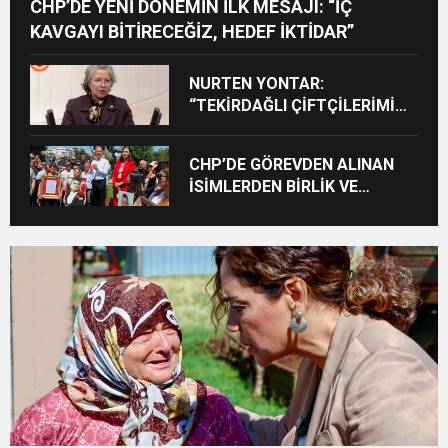
CHP’DE YENİ DÖNEMİN İLK MESAJI: “İÇ
KAVGAYI BİTİRECEĞİZ, HEDEF İKTİDAR”
NURTEN YONTAR:
“TEKİRDAĞLI ÇİFTÇİLERİMİZİ
KADERİNE TERK ETMEYELİM”
CHP’DE GÖREVDEN ALINAN
İSİMLERDEN BİRLİK VE
MÜCADELE VURGUSU