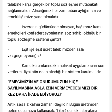
talebine karşı, gerçek bir toplu sözleşme mutabakatı
sağlanmalıdır. Alacağımız her zam taban aylığımıza ve
emekliliğimize yansıtılmalıdır.
• İşverenin güdümünde olmayan, bağımsız kamu
emekçileri konfederasyonlarının söz sahibi olduğu bir
toplu sözleşme sistemi şarttır!
• Eşit işe eşit ücret talebimizden asla
vazgeçmeyeceğiz!
• Kamu kurumlarındaki mülakat uygulamasına son
verilerek liyakatin esas alındığı bir sistem kurulmalıdır.
“EMEĞİMİZİN VE ONURUMUZUN HİÇE
SAYILMASINA ASLA İZİN VERMEYECEĞİMİZİ BİR
KEZ DAHA İFADE EDİYORUZ!”
Artık sessiz kalma zamanı değildir. Bugün üretimden
gelen gücümüzü kullanarak, 1 (bir) günlük iş bırakma