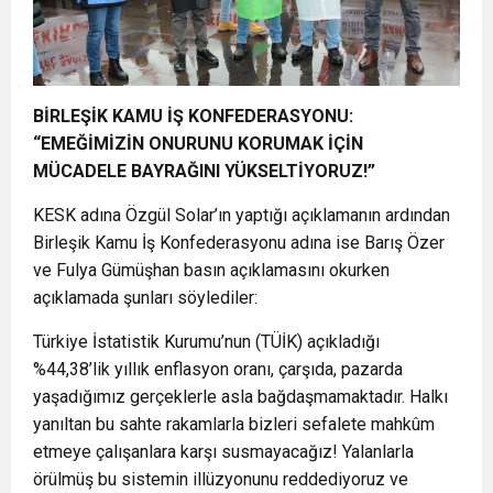
BİRLEŞİK KAMU İŞ KONFEDERASYONU:
“EMEĞİMİZİN ONURUNU KORUMAK İÇİN
MÜCADELE BAYRAĞINI YÜKSELTİYORUZ!”
KESK adına Özgül Solar’ın yaptığı açıklamanın ardından
Birleşik Kamu İş Konfederasyonu adına ise Barış Özer
ve Fulya Gümüşhan basın açıklamasını okurken
açıklamada şunları söylediler:
Türkiye İstatistik Kurumu’nun (TÜİK) açıkladığı
%44,38’lik yıllık enflasyon oranı, çarşıda, pazarda
yaşadığımız gerçeklerle asla bağdaşmamaktadır. Halkı
yanıltan bu sahte rakamlarla bizleri sefalete mahkûm
etmeye çalışanlara karşı susmayacağız! Yalanlarla
örülmüş bu sistemin illüzyonunu reddediyoruz ve