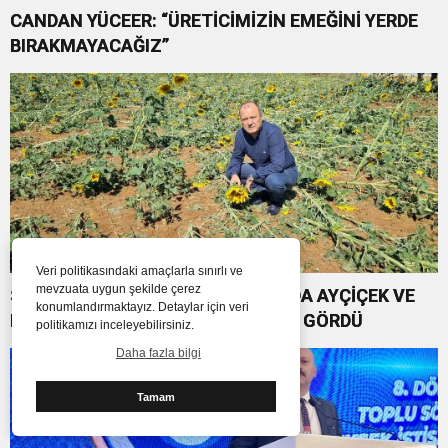
CANDAN YÜCEER: “ÜRETİCİMİZİN EMEĞİNİ YERDE
BIRAKMAYACAĞIZ”
Veri politikasındaki amaçlarla sınırlı ve
mevzuata uygun şekilde çerez
SÜLEYMANPAŞA’DA YAĞAN DOLUDA AYÇİÇEK VE
konumlandırmaktayız. Detaylar için veri
KARPUZ TARLALARI BÜYÜK ZARAR GÖRDÜ
politikamızı inceleyebilirsiniz.
Daha fazla bilgi
Tamam