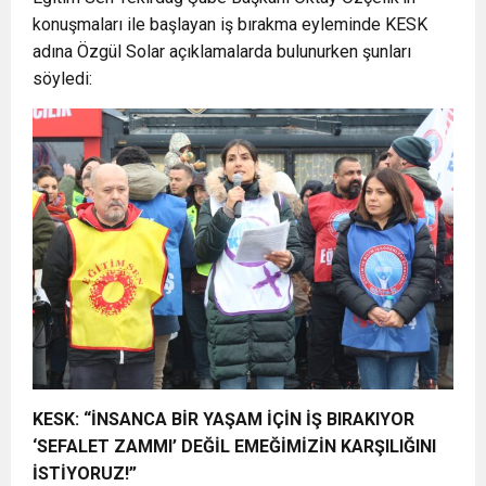
konuşmaları ile başlayan iş bırakma eyleminde KESK
adına Özgül Solar açıklamalarda bulunurken şunları
söyledi:
KESK: “İNSANCA BİR YAŞAM İÇİN İŞ BIRAKIYOR
‘SEFALET ZAMMI’ DEĞİL EMEĞİMİZİN KARŞILIĞINI
İSTİYORUZ!”