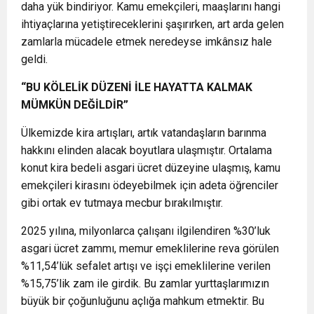
daha yük bindiriyor. Kamu emekçileri, maaşlarını hangi
ihtiyaçlarına yetiştireceklerini şaşırırken, art arda gelen
zamlarla mücadele etmek neredeyse imkânsız hale
geldi.
“BU KÖLELİK DÜZENİ İLE HAYATTA KALMAK
MÜMKÜN DEĞİLDİR”
Ülkemizde kira artışları, artık vatandaşların barınma
hakkını elinden alacak boyutlara ulaşmıştır. Ortalama
konut kira bedeli asgari ücret düzeyine ulaşmış, kamu
emekçileri kirasını ödeyebilmek için adeta öğrenciler
gibi ortak ev tutmaya mecbur bırakılmıştır.
2025 yılına, milyonlarca çalışanı ilgilendiren %30’luk
asgari ücret zammı, memur emeklilerine reva görülen
%11,54’lük sefalet artışı ve işçi emeklilerine verilen
%15,75’lik zam ile girdik. Bu zamlar yurttaşlarımızın
büyük bir çoğunluğunu açlığa mahkum etmektir. Bu