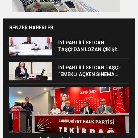
BENZER HABERLER
İYİ PARTİLİ SELCAN
TAŞÇI’DAN LOZAN ÇIKIŞI:
“CUMHURİYET’İN TAPU
SENEDİNE SAHİP ÇIKMA
İYİ PARTİLİ SELCAN TAŞÇI:
ZAMANIDIR”
“EMEKLİ AÇKEN SİNEMA
TEŞVİKİ OLMAZ”