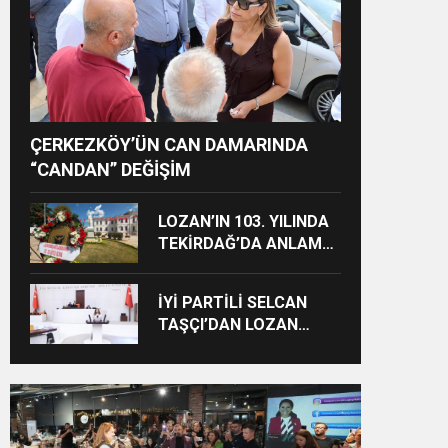
ÇERKEZKÖY’ÜN CAN DAMARINDA
“CANDAN” DEĞİŞİM
LOZAN’IN 103. YILINDA
TEKİRDAĞ’DA ANLAMLI
ANMA
İYİ PARTİLİ SELCAN
TAŞÇI’DAN LOZAN
ÇIKIŞI: “CUMHURİYET’İN
TAPU SENEDİNE SAHİP
ÇIKMA ZAMANIDIR”