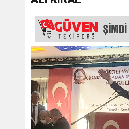
18:43
SELCAN TAŞÇI: “24 T
15:35
ÇERKEZKÖY’ÜN CAN D
12:32
YENİDEN REFAH PARTİSİ
17:43
6. GELENEKSEL KEŞKE