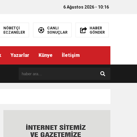
6 Ağustos 2026 - 10:16
NÖBETÇİ
CANLI
HABER
ECZANELER
SONUÇLAR
GÖNDER
k
Yazarlar
Künye
İletişim
EMEZ”