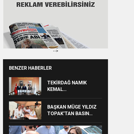
-->
BENZER HABERLER
TEKİRDAĞ NAMIK
KEMAL
ÜNİVERSİTESİNDEN
TEKİRDAĞ’A BÜYÜK
BAŞKAN MÜGE YILDIZ
HİZMET
TOPAK’TAN BASIN
MENSUPLARINA VEFA
BULUŞMASI