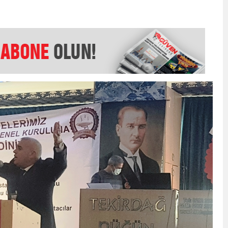
EMMUZ BASININ BAYRAMI DEĞİL, MÜCADELE GÜNÜDÜR”
AMARINDA “CANDAN” DEĞİŞİM
’NDE İKİ İLÇEYE İKİ YENİ BAŞKAN ATANDI
K ŞENLİĞİNDE MUHTEŞEM FİNAL