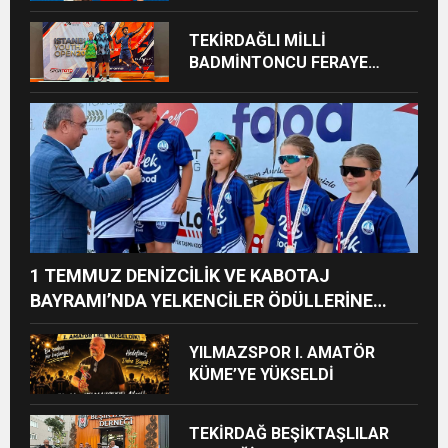
ÜÇÜNCÜSÜ OLDU
TEKİRDAĞLI MİLLİ
BADMİNTONCU FERAYE
ÖZGAN’DAN ÇİFTE MADALYA
GURURU
1 TEMMUZ DENİZCİLİK VE KABOTAJ
BAYRAMI’NDA YELKENCİLER ÖDÜLLERİNE
KAVUŞTU
YILMAZSPOR I. AMATÖR
KÜME’YE YÜKSELDİ
TEKİRDAĞ BEŞİKTAŞLILAR