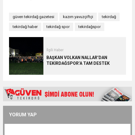
güven tekirdağ gazetesi
kazım yavuzçiftçi
tekirdağ
tekirdağ haber
tekirdağ spor
tekirdağspor
İlgili Haber
BAŞKAN VOLKAN NALLAR’DAN
TEKİRDAĞSPOR’A TAM DESTEK
YORUM YAP