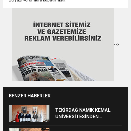
Bu yazı yorumlara kapatılmıştır.
-->
BENZER HABERLER
TEKİRDAĞ NAMIK KEMAL
ÜNİVERSİTESİNDEN
TEKİRDAĞ’A BÜYÜK HİZMET