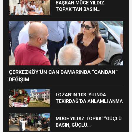
BAŞKAN MÜGE YILDIZ
TOPAK’TAN BASIN
MENSUPLARINA VEFA
BULUŞMASI
ÇERKEZKÖY’ÜN CAN DAMARINDA “CANDAN”
DEĞİŞİM
LOZAN’IN 103. YILINDA
TEKİRDAĞ’DA ANLAMLI ANMA
MÜGE YILDIZ TOPAK: “GÜÇLÜ
BASIN, GÜÇLÜ
DEMOKRASİNİN