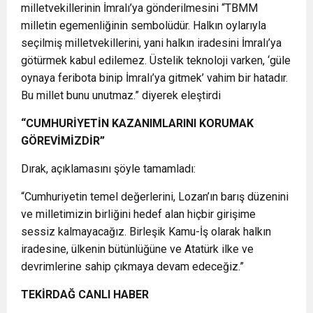
milletvekillerinin İmralı’ya gönderilmesini “TBMM
milletin egemenliğinin sembolüdür. Halkın oylarıyla
seçilmiş milletvekillerini, yani halkın iradesini İmralı’ya
götürmek kabul edilemez. Üstelik teknoloji varken, ‘güle
oynaya feribota binip İmralı’ya gitmek’ vahim bir hatadır.
Bu millet bunu unutmaz.” diyerek eleştirdi
“CUMHURİYETİN KAZANIMLARINI KORUMAK
GÖREVİMİZDİR”
Dırak, açıklamasını şöyle tamamladı:
“Cumhuriyetin temel değerlerini, Lozan’ın barış düzenini
ve milletimizin birliğini hedef alan hiçbir girişime
sessiz kalmayacağız. Birleşik Kamu-İş olarak halkın
iradesine, ülkenin bütünlüğüne ve Atatürk ilke ve
devrimlerine sahip çıkmaya devam edeceğiz.”
TEKİRDAĞ CANLI HABER