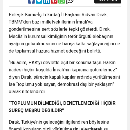
Birleşik Kamu-İş Tekirdağ İl Başkanı Rıdvan Dırak,
TBMM’den bazı milletvekillerinin İmralı’ya
gönderilmesine sert sözlerle tepki gösterdi. Dırak,
Meclis’in kurumsal kimliğinin terör örgütü elebaşının
ayağına götürülmesinin ne barışa katkı sağlayacağını ne
de toplumsal huzura hizmet edeceğini belirtti.
“Bu adım, PKK’yı devletle eşit bir konuma taşır. Halkın
iradesi hiçbir koşulda İmralı’nın kapısına götürülemez”
diyen Dırak, sürecin kapalı kapılar ardında yürütülmesini
ise “toplumu yok sayan, demokrasi dışı bir yaklaşım”
olarak nitelendirdi.
“TOPLUMUN BİLMEDİĞİ, DENETLEMEDİĞİ HİÇBİR
SÜREÇ MEŞRU DEĞİLDİR”
Dırak, Türkiye’nin geleceğini ilgilendiren böylesine
önemli konuların gizli yürütülmesini eleştirerek şu