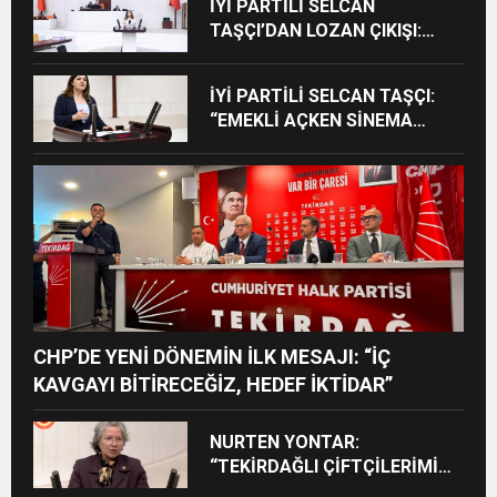
İYİ PARTİLİ SELCAN
TAŞÇI’DAN LOZAN ÇIKIŞI:
“CUMHURİYET’İN TAPU
SENEDİNE SAHİP ÇIKMA
İYİ PARTİLİ SELCAN TAŞÇI:
ZAMANIDIR”
“EMEKLİ AÇKEN SİNEMA
TEŞVİKİ OLMAZ”
CHP’DE YENİ DÖNEMİN İLK MESAJI: “İÇ
KAVGAYI BİTİRECEĞİZ, HEDEF İKTİDAR”
NURTEN YONTAR:
“TEKİRDAĞLI ÇİFTÇİLERİMİZİ
KADERİNE TERK ETMEYELİM”