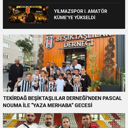
YELKENCİLER ÖDÜLLERİNE
KAVUŞTU
YILMAZSPOR I. AMATÖR
KÜME’YE YÜKSELDİ
TEKİRDAĞ BEŞİKTAŞLILAR DERNEĞİ’NDEN PASCAL
NOUMA İLE “YAZA MERHABA” GECESİ