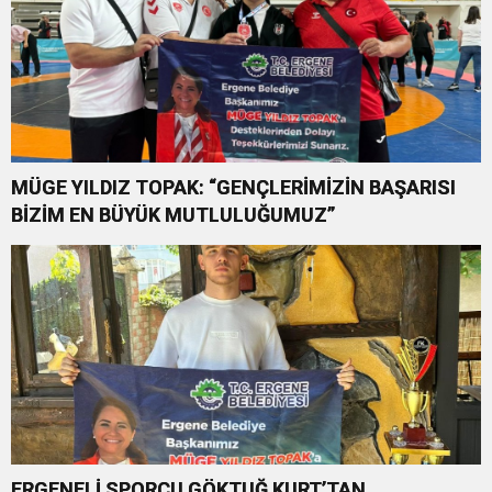
MÜGE YILDIZ TOPAK: “GENÇLERİMİZİN BAŞARISI
BİZİM EN BÜYÜK MUTLULUĞUMUZ”
ERGENELİ SPORCU GÖKTUĞ KURT’TAN