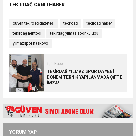
TEKİRDAĞ CANLI HABER
güven tekirdağ gazetesi
tekirdağ
tekirdağ haber
tekirdağ hentbol
tekirdağ yılmaz spor kulübü
yılmazspor haskovo
İlgili Haber
TEKİRDAĞ YILMAZ SPOR’DA YENİ
DÖNEM TEKNİK YAPILANMADA ÇİFTE
İMZA!
YORUM YAP