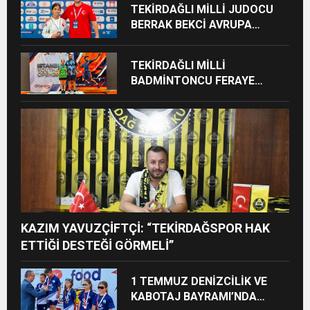
TEKİRDAĞLI MİLLİ JUDOCU
BERRAK BEKCİ AVRUPA
ÜÇÜNCÜSÜ OLDU
TEKİRDAĞLI MİLLİ
BADMİNTONCU FERAYE
ÖZGAN’DAN ÇİFTE MADALYA
GURURU
KAZIM YAVUZÇİFTÇİ: “TEKİRDAĞSPOR HAK
ETTİĞİ DESTEĞİ GÖRMELİ”
1 TEMMUZ DENİZCİLİK VE
KABOTAJ BAYRAMI’NDA