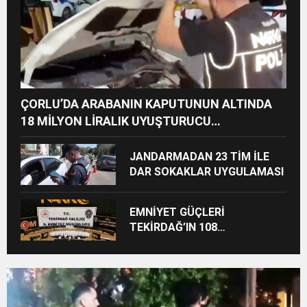
ÇORLU’DA ARABANIN KAPUTUNUN ALTINDA
18 MİLYON LİRALIK UYUŞTURUCU
HAMMADDESİ ELE GEÇİRİLDİ
JANDARMADAN 23 TİM İLE
DAR SOKAKLAR UYGULAMASI
EMNİYET GÜÇLERİ
TEKİRDAĞ’IN 108
NOKTASINDA UYUŞTURUCU
OPERASYONU YAPTI