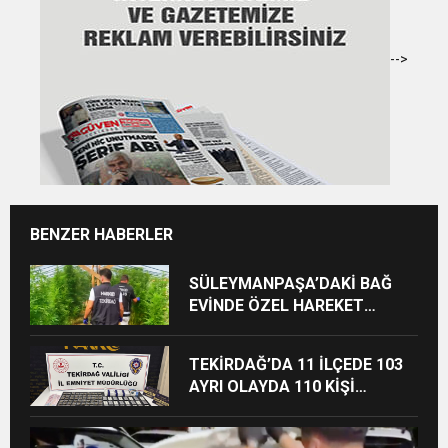
-->
BENZER HABERLER
SÜLEYMANPAŞA’DAKİ BAĞ
EVİNDE ÖZEL HAREKET
DESTEKLİ UYUŞTURUCU
OPERASYONU
TEKİRDAĞ’DA 11 İLÇEDE 103
AYRI OLAYDA 110 KİŞİ
HAKKINDA İŞLEM YAPILDI