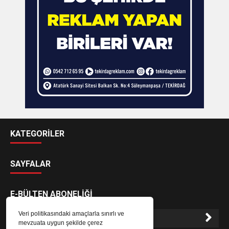
KATEGORİLER
SAYFALAR
E-BÜLTEN ABONELİĞİ
Veri politikasındaki amaçlarla sınırlı ve
mevzuata uygun şekilde çerez