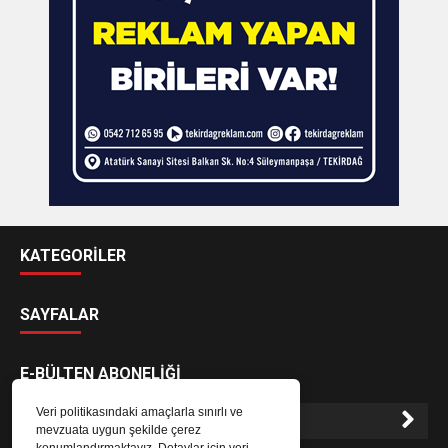
KATEGORİLER
SAYFALAR
E-BÜLTEN ABONELİĞİ
Veri politikasındaki amaçlarla sınırlı ve
mevzuata uygun şekilde çerez
konumlandırmaktayız. Detaylar için veri