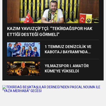
KAZIM YAVUZÇİFTÇİ: “TEKİRDAĞSPOR HAK
ETTİĞİ DESTEĞİ GÖRMELİ”
1 TEMMUZ DENİZCİLİK VE
KABOTAJ BAYRAMI’NDA
YELKENCİLER ÖDÜLLERİNE
KAVUŞTU
YILMAZSPOR I. AMATÖR
KÜME’YE YÜKSELDİ