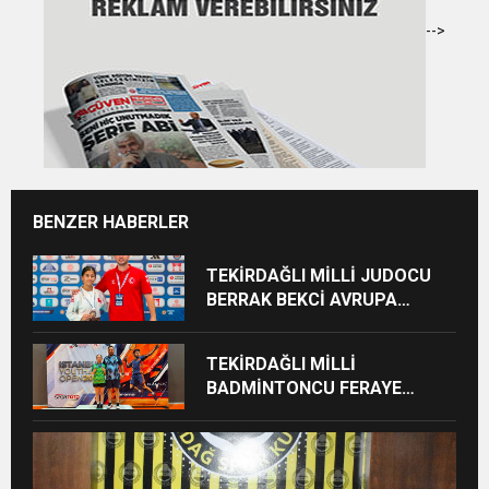
-->
BENZER HABERLER
TEKİRDAĞLI MİLLİ JUDOCU
BERRAK BEKCİ AVRUPA
ÜÇÜNCÜSÜ OLDU
TEKİRDAĞLI MİLLİ
BADMİNTONCU FERAYE
ÖZGAN’DAN ÇİFTE MADALYA
GURURU