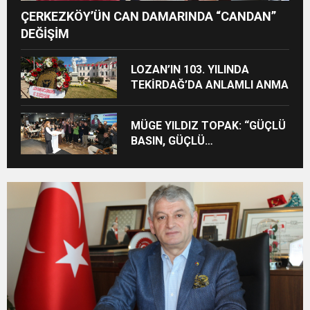
ÇERKEZKÖY’ÜN CAN DAMARINDA “CANDAN”
DEĞİŞİM
LOZAN’IN 103. YILINDA
TEKİRDAĞ’DA ANLAMLI ANMA
MÜGE YILDIZ TOPAK: “GÜÇLÜ
BASIN, GÜÇLÜ
DEMOKRASİNİN
TEMİNATIDIR!”