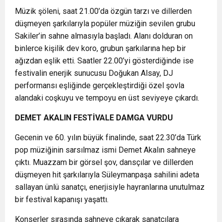
Müzik şöleni, saat 21.00’da özgün tarzı ve dillerden
düşmeyen şarkılarıyla popüler müziğin sevilen grubu
Sakiler’in sahne almasıyla başladı. Alanı dolduran on
binlerce kişilik dev koro, grubun şarkılarına hep bir
ağızdan eşlik etti. Saatler 22.00’yi gösterdiğinde ise
festivalin enerjik sunucusu Doğukan Alsay, DJ
performansı eşliğinde gerçekleştirdiği özel şovla
alandaki coşkuyu ve tempoyu en üst seviyeye çıkardı.
DEMET AKALIN FESTİVALE DAMGA VURDU
Gecenin ve 60. yılın büyük finalinde, saat 22.30’da Türk
pop müziğinin sarsılmaz ismi Demet Akalın sahneye
çıktı. Muazzam bir görsel şov, dansçılar ve dillerden
düşmeyen hit şarkılarıyla Süleymanpaşa sahilini adeta
sallayan ünlü sanatçı, enerjisiyle hayranlarına unutulmaz
bir festival kapanışı yaşattı.
Konserler sırasında sahneye çıkarak sanatçılara