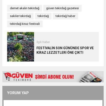
demet akalın tekirdağ
güven tekirdağ gazetesi
sakiler tekirdağ
tekirdağ
tekirdağ haber
tekirdağ kiraz festivali
İlgili Haber
FESTİVALİN SON GÜNÜNDE SPOR VE
KİRAZ LEZZETLERİ ÖNE ÇIKTI
YORUM YAP