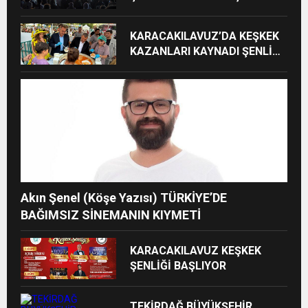
FİNAL
KARACAKILAVUZ’DA KEŞKEK
KAZANLARI KAYNADI ŞENLİK
COŞKUSU BAŞLADI
Akın Şenel (Köşe Yazısı) TÜRKİYE’DE
BAĞIMSIZ SİNEMANIN KIYMETİ
KARACAKILAVUZ KEŞKEK
ŞENLİĞİ BAŞLIYOR
TEKİRDAĞ BÜYÜKŞEHİR