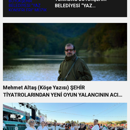
BELEDİYESİ “YAZ
KONSERLERİ” MÜZİK
COŞKUSUNU İLÇELERE
TAŞIYOR
Mehmet Altaş (Köşe Yazısı) ŞEHİR
TİYATROLARINDAN YENİ OYUN YALANCININ ACI
KOMEDİSİ