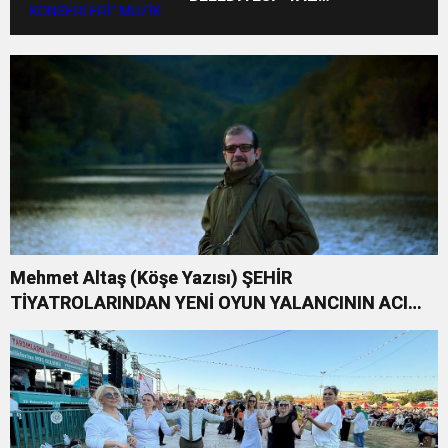
KONSERLERİ” MÜZİK
COŞKUSUNU İLÇELERE
TAŞIYOR
Mehmet Altaş (Köşe Yazısı) ŞEHİR
TİYATROLARINDAN YENİ OYUN YALANCININ ACI
KOMEDİSİ