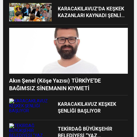
KARACAKILAVUZ’DA KEŞKEK
KAZANLARI KAYNADI ŞENLİK
COŞKUSU BAŞLADI
Akın Şenel (Köşe Yazısı) TÜRKİYE’DE
BAĞIMSIZ SİNEMANIN KIYMETİ
KARACAKILAVUZ KEŞKEK
ŞENLİĞİ BAŞLIYOR
TEKİRDAĞ BÜYÜKŞEHİR
BELEDİYESİ “YAZ