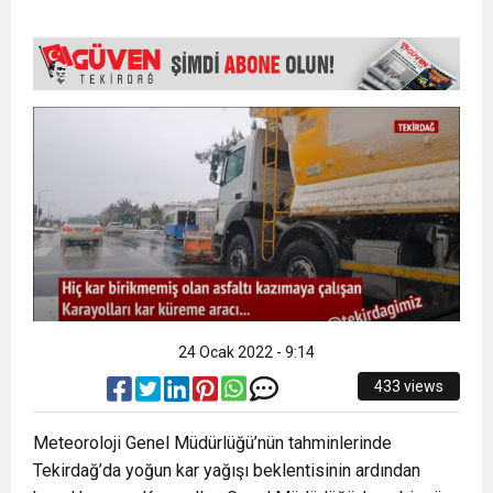
15:35
ÇERKEZKÖY’ÜN CAN DAMARINDA “CANDAN”
BAYRAMI DEĞİL, MÜCADELE GÜNÜDÜR”
12:32
YENİDEN REFAH PARTİSİ’NDE İKİ İLÇEYE İKİ
DEĞİŞİM
17:43
6. GELENEKSEL KEŞKEK ŞENLİĞİNDE
YENİ BAŞKAN ATANDI
MUHTEŞEM FİNAL
24 Ocak 2022 - 9:14
433 views
Meteoroloji Genel Müdürlüğü’nün tahminlerinde
Tekirdağ’da yoğun kar yağışı beklentisinin ardından