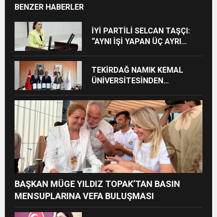
BENZER HABERLER
İYİ PARTİLİ SELCAN TAŞÇI:
“AYNI İŞİ YAPAN ÜÇ AYRI
STATÜ NE HUKUKA NE
VİCDANA SIĞAR”
TEKİRDAĞ NAMIK KEMAL
ÜNİVERSİTESİNDEN
TEKİRDAĞ’A BÜYÜK HİZMET
BAŞKAN MÜGE YILDIZ TOPAK’TAN BASIN
MENSUPLARINA VEFA BULUŞMASI