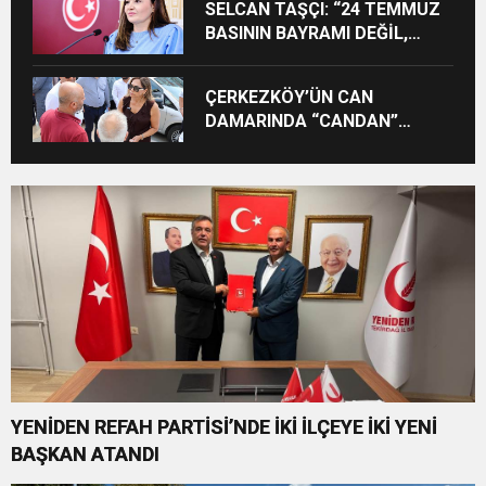
SELCAN TAŞÇI: “24 TEMMUZ
BASININ BAYRAMI DEĞİL,
MÜCADELE GÜNÜDÜR”
ÇERKEZKÖY’ÜN CAN
DAMARINDA “CANDAN”
DEĞİŞİM
YENİDEN REFAH PARTİSİ’NDE İKİ İLÇEYE İKİ YENİ
BAŞKAN ATANDI