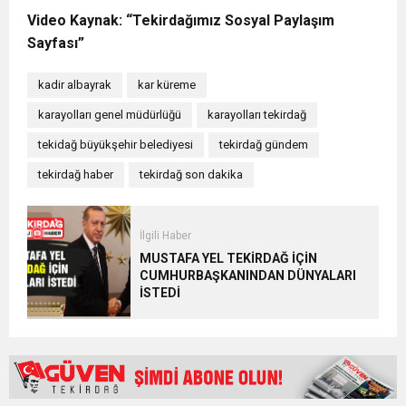
Video Kaynak: “Tekirdağımız Sosyal Paylaşım
Sayfası”
kadir albayrak
kar küreme
karayolları genel müdürlüğü
karayolları tekirdağ
tekidağ büyükşehir belediyesi
tekirdağ gündem
tekirdağ haber
tekirdağ son dakika
İlgili Haber
MUSTAFA YEL TEKİRDAĞ İÇİN
CUMHURBAŞKANINDAN DÜNYALARI
İSTEDİ