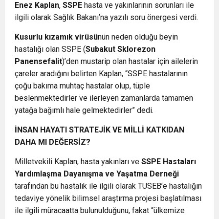
Enez Kaplan
,
SSPE
hasta ve yakınlarının sorunları ile
ilgili olarak Sağlık Bakanı’na yazılı soru önergesi verdi.
Kusurlu kızamık virüsü
nün neden olduğu beyin
hastalığı olan SSPE (
Subakut Sklorezon
Panensefalit
)’den mustarip olan hastalar için ailelerin
çareler aradığını belirten Kaplan, “SSPE hastalarının
çoğu bakıma muhtaç hastalar olup, tüple
beslenmektedirler ve ilerleyen zamanlarda tamamen
yatağa bağımlı hale gelmektedirler” dedi.
İNSAN HAYATI STRATEJİK VE MİLLİ KATKIDAN
DAHA MI DEĞERSİZ?
Milletvekili Kaplan, hasta yakınları ve
SSPE Hastaları
Yardımlaşma Dayanışma ve Yaşatma Derneği
tarafından bu hastalık ile ilgili olarak TUSEB’e hastalığın
tedaviye yönelik bilimsel araştırma projesi başlatılması
ile ilgili müracaatta bulunulduğunu, fakat “ülkemize