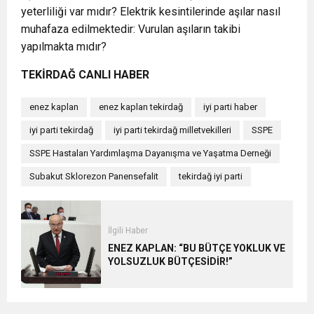
yeterliliği var mıdır? Elektrik kesintilerinde aşılar nasıl
muhafaza edilmektedir: Vurulan aşıların takibi
yapılmakta mıdır?
TEKİRDAĞ CANLI HABER
enez kaplan
enez kaplan tekirdağ
iyi parti haber
iyi parti tekirdağ
iyi parti tekirdağ milletvekilleri
SSPE
SSPE Hastaları Yardımlaşma Dayanışma ve Yaşatma Derneği
Subakut Sklorezon Panensefalit
tekirdağ iyi parti
İlgili Haber
ENEZ KAPLAN: “BU BÜTÇE YOKLUK VE
YOLSUZLUK BÜTÇESİDİR!”