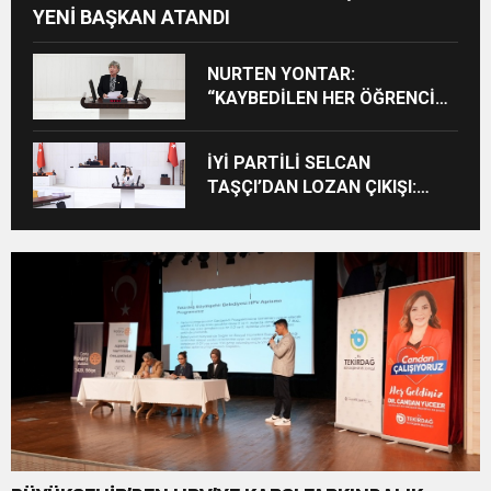
YENİ BAŞKAN ATANDI
NURTEN YONTAR:
“KAYBEDİLEN HER ÖĞRENCİ
KAYBEDİLEN BİR GELECEKTİR”
İYİ PARTİLİ SELCAN
TAŞÇI’DAN LOZAN ÇIKIŞI:
“CUMHURİYET’İN TAPU
SENEDİNE SAHİP ÇIKMA
ZAMANIDIR”