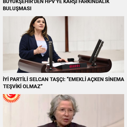
BÜYÜKŞEHİR’DEN HPV’YE KARŞI FARKINDALIK
BULUŞMASI
İYİ PARTİLİ SELCAN TAŞÇI: “EMEKLİ AÇKEN SİNEMA
TEŞVİKİ OLMAZ”