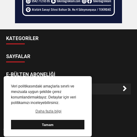
KATEGORİLER
SAYFALAR
E-BÜLTEN ABONELİĞİ
Veri politikasındaki amaçlarla sınırlı ve
mevzuata uygun şekilde çerez
konumlandırmaktayız. Detaylar için veri
E-Bülten aboneliği ile haberlere daha hızlı erişin.
politikamızı inceleyebilirsiniz.
Daha fazla bilgi
Tamam
Tekirdağ Canlı Haber