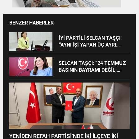
BENZER HABERLER
İYİ PARTİLİ SELCAN TAŞÇI:
“AYNI İŞİ YAPAN ÜÇ AYRI
STATÜ NE HUKUKA NE
VİCDANA SIĞAR”
SELCAN TAŞÇI: “24 TEMMUZ
BASININ BAYRAMI DEĞİL,
MÜCADELE GÜNÜDÜR”
YENİDEN REFAH PARTİSİ’NDE İKİ İLÇEYE İKİ