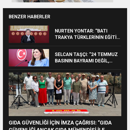
BENZER HABERLER
NURTEN YONTAR: “BATI
TRAKYA TÜRKLERİNİN EĞİTİM
HAKKININ DARALTILMASI
KABUL EDİLEMEZ”
SELCAN TAŞÇI: “24 TEMMUZ
BASININ BAYRAMI DEĞİL,
MÜCADELE GÜNÜDÜR”
GIDA GÜVENLİĞİ İÇİN İMZA ÇAĞRISI: “GIDA
GÜVENLİĞİ ANCAK GIDA MÜHENDİSİ İLE