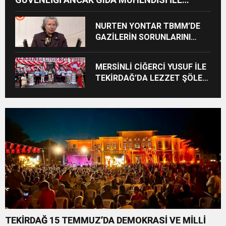
MÜMKÜNDÜR”
NURTEN YONTAR TBMM’DE
GAZİLERİN SORUNLARINI
GÜNDEME TAŞIDI
MERSİNLİ CİĞERCİ YUSUF İLE
TEKİRDAĞ’DA LEZZET ŞÖLENİ
BAŞLADI
TEKİRDAĞ 15 TEMMUZ’DA DEMOKRASİ VE MİLLİ