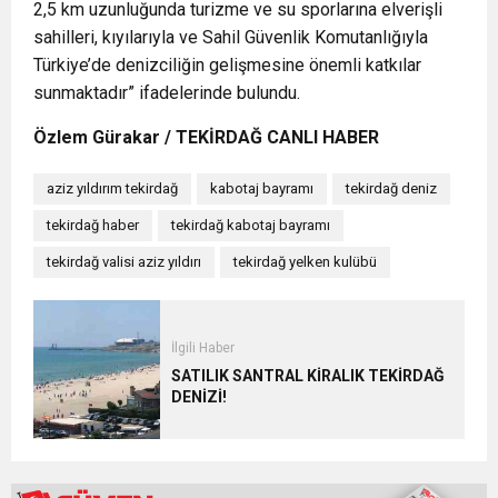
2,5 km uzunluğunda turizme ve su sporlarına elverişli
sahilleri, kıyılarıyla ve Sahil Güvenlik Komutanlığıyla
Türkiye’de denizciliğin gelişmesine önemli katkılar
sunmaktadır” ifadelerinde bulundu.
Özlem Gürakar / TEKİRDAĞ CANLI HABER
aziz yıldırım tekirdağ
kabotaj bayramı
tekirdağ deniz
tekirdağ haber
tekirdağ kabotaj bayramı
tekirdağ valisi aziz yıldırı
tekirdağ yelken kulübü
İlgili Haber
SATILIK SANTRAL KİRALIK TEKİRDAĞ
DENİZİ!