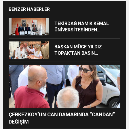
BENZER HABERLER
TEKİRDAĞ NAMIK KEMAL
ÜNİVERSİTESİNDEN
TEKİRDAĞ’A BÜYÜK HİZMET
BAŞKAN MÜGE YILDIZ
TOPAK’TAN BASIN
MENSUPLARINA VEFA
BULUŞMASI
ÇERKEZKÖY’ÜN CAN DAMARINDA “CANDAN”
DEĞİŞİM