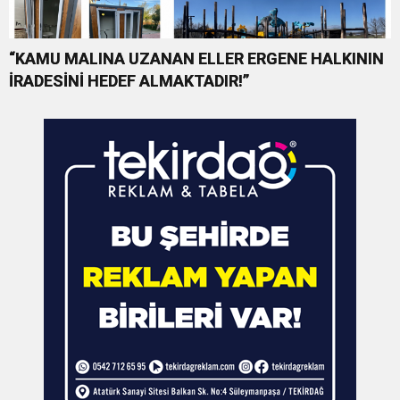
“KAMU MALINA UZANAN ELLER ERGENE HALKININ
İRADESİNİ HEDEF ALMAKTADIR!”