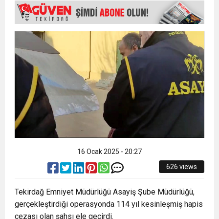
15:35
ÇERKEZKÖY’ÜN CAN DAMARINDA “CANDAN”
BAYRAMI DEĞİL, MÜCADELE GÜNÜDÜR”
12:32
YENİDEN REFAH PARTİSİ’NDE İKİ İLÇEYE İKİ
DEĞİŞİM
17:43
6. GELENEKSEL KEŞKEK ŞENLİĞİNDE
YENİ BAŞKAN ATANDI
MUHTEŞEM FİNAL
16 Ocak 2025 - 20:27
626 views
Tekirdağ Emniyet Müdürlüğü Asayiş Şube Müdürlüğü,
gerçekleştirdiği operasyonda 114 yıl kesinleşmiş hapis
cezası olan şahsı ele geçirdi.