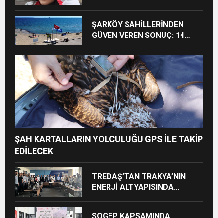
ÇIĞLIĞI
ŞARKÖY SAHİLLERİNDEN
GÜVEN VEREN SONUÇ: 14
PLAJIN TAMAMI YÜZMEYE
UYGUN
ŞAH KARTALLARIN YOLCULUĞU GPS İLE TAKİP
EDİLECEK
TREDAŞ’TAN TRAKYA’NIN
ENERJİ ALTYAPISINDA
DİJİTAL DÖNÜŞÜM HAMLESİ
SOGEP KAPSAMINDA