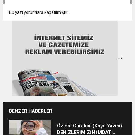
Bu yazı yorumlara kapatılmıştır.
-->
BENZER HABERLER
Özlem Gürakar (Köşe Yazısı)
DENİZLERİMİZİN İMDAT