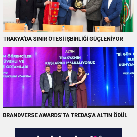
TRAKYA’DA SINIR ÖTESİ İŞBİRLİĞİ GÜÇLENİYOR
BRANDVERSE AWARDS’TA TREDAŞ’A ALTIN ÖDÜL