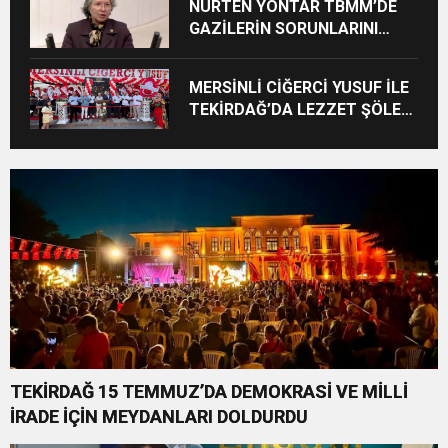
NURTEN YONTAR TBMM’DE
GAZİLERİN SORUNLARINI
GÜNDEME TAŞIDI
MERSİNLİ CİĞERCİ YUSUF İLE
TEKİRDAĞ’DA LEZZET ŞÖLENİ
BAŞLADI
TEKİRDAĞ 15 TEMMUZ’DA DEMOKRASİ VE MİLLİ
İRADE İÇİN MEYDANLARI DOLDURDU