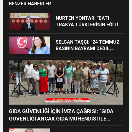
BENZER HABERLER
NURTEN YONTAR: “BATI
TRAKYA TÜRKLERİNİN EĞİTİM
HAKKININ DARALTILMASI
KABUL EDİLEMEZ”
SELCAN TAŞÇI: “24 TEMMUZ
BASININ BAYRAMI DEĞİL,
MÜCADELE GÜNÜDÜR”
GIDA GÜVENLİĞİ İÇİN İMZA ÇAĞRISI: “GIDA
GÜVENLİĞİ ANCAK GIDA MÜHENDİSİ İLE
MÜMKÜNDÜR”