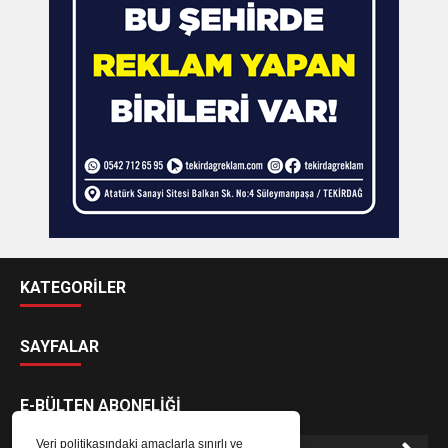
KATEGORİLER
SAYFALAR
E-BÜLTEN ABONELİĞİ
Veri politikasındaki amaçlarla sınırlı ve