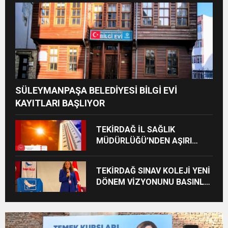
SÜLEYMANPAŞA BELEDİYESİ BİLGİ EVİ
KAYITLARI BAŞLIYOR
TEKİRDAĞ İL SAĞLIK
MÜDÜRLÜĞÜ’NDEN AŞIRI
SICAK UYARISI: “10.00-16.00
SAATLERİ ARASINDA DIŞARI
TEKİRDAĞ SINAV KOLEJİ YENİ
ÇIKMAYIN!”
DÖNEM VİZYONUNU BASINLA
PAYLAŞTI