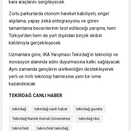
kara araçlarını sergileyecek.
Zorlu parkurlarda otonom hareket kabiliyeti, engel
algılama, yapay zekâ entegrasyonu ve görev
tamamlama becerilerinin test edileceği yarışma, hem
Türkiye’den hem de yurt dışından birçok ekibin
katılımıyla gerçekleşecek.
Uzmanlara göre, İKA Yarışması Tekirdağ’ın teknoloji ve
inovasyon alanında adını duyurmasına katkı sağlayacak.
Aynı zamanda gençlerin üretkenliğini destekleyerek
yerli ve milli teknoloji hamlesine yeni bir ivme
kazandıracak.
TEKİRDAĞ CANLI HABER
tekirdağ
tekirdağ canlı haber
tekirdağ gazete
Tekirdağ Namık Kemal Üniversitesi
tekirdağ nkü
teknofest
teknofest tekirdağ