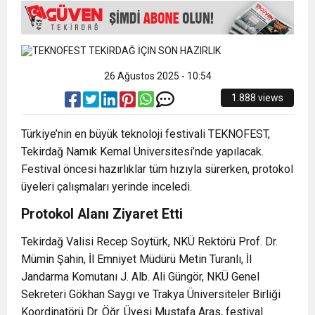
15:35
ÇERKEZKÖY’ÜN CAN DAMARINDA “CANDAN”
BAYRAMI DEĞİL, MÜCADELE GÜNÜDÜR”
12:32
YENİDEN REFAH PARTİSİ’NDE İKİ İLÇEYE İKİ
DEĞİŞİM
26 Ağustos 2025 - 10:54
17:43
1.888 views
6. GELENEKSEL KEŞKEK ŞENLİĞİNDE
YENİ BAŞKAN ATANDI
Türkiye’nin en büyük teknoloji festivali TEKNOFEST,
MUHTEŞEM FİNAL
Tekirdağ Namık Kemal Üniversitesi’nde yapılacak.
Festival öncesi hazırlıklar tüm hızıyla sürerken, protokol
üyeleri çalışmaları yerinde inceledi.
Protokol Alanı Ziyaret Etti
Tekirdağ Valisi Recep Soytürk, NKÜ Rektörü Prof. Dr.
Mümin Şahin, İl Emniyet Müdürü Metin Turanlı, İl
Jandarma Komutanı J. Alb. Ali Güngör, NKÜ Genel
Sekreteri Gökhan Saygı ve Trakya Üniversiteler Birliği
Koordinatörü Dr. Öğr. Üyesi Mustafa Aras, festival