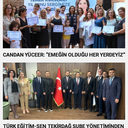
CANDAN YÜCEER: “EMEĞİN OLDUĞU HER YERDEYİZ”
TÜRK EĞİTİM-SEN TEKİRDAĞ ŞUBE YÖNETİMİNDEN