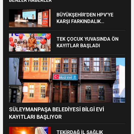
BENZER HABERLER
BÜYÜKŞEHİR’DEN HPV’YE
KARŞI FARKINDALIK
BULUŞMASI
TEK ÇOCUK YUVASINDA ÖN
KAYITLAR BAŞLADI
SÜLEYMANPAŞA BELEDİYESİ BİLGİ EVİ
KAYITLARI BAŞLIYOR
TEKİRDAĞ İL SAĞLIK