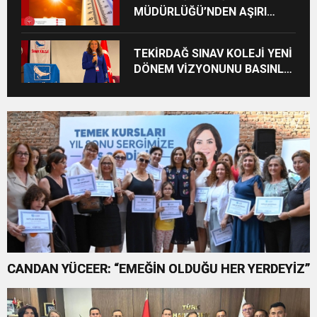
MÜDÜRLÜĞÜ’NDEN AŞIRI
SICAK UYARISI: “10.00-16.00
SAATLERİ ARASINDA DIŞARI
TEKİRDAĞ SINAV KOLEJİ YENİ
ÇIKMAYIN!”
DÖNEM VİZYONUNU BASINLA
PAYLAŞTI
CANDAN YÜCEER: “EMEĞİN OLDUĞU HER YERDEYİZ”