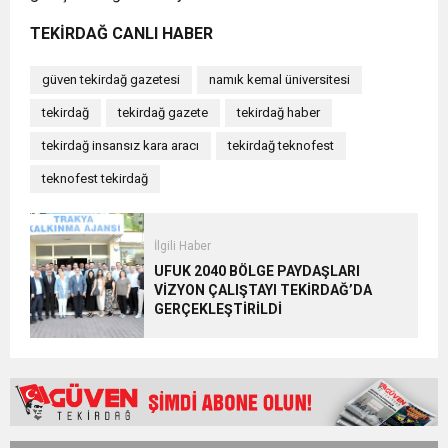
TEKİRDAĞ CANLI HABER
güven tekirdağ gazetesi
namık kemal üniversitesi
tekirdağ
tekirdağ gazete
tekirdağ haber
tekirdağ insansız kara aracı
tekirdağ teknofest
teknofest tekirdağ
İlgili Haber
UFUK 2040 BÖLGE PAYDAŞLARI
VİZYON ÇALIŞTAYI TEKİRDAĞ’DA
GERÇEKLEŞTİRİLDİ