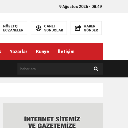
9 Ağustos 2026 - 08:49
NÖBETÇİ
CANLI
HABER
ECZANELER
SONUÇLAR
GÖNDER
k
Yazarlar
Künye
İletişim
EMEZ”