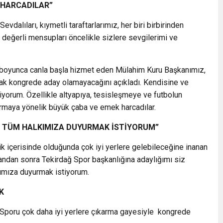
 HARCADILAR”
alıları, kıymetli taraftarlarımız, her biri birbirinden
n değerli mensupları öncelikle sizlere sevgilerimi ve
ıl boyunca canla başla hizmet eden Mülahim Kuru Başkanımız,
ak kongrede aday olamayacağını açıkladı. Kendisine ve
tiyorum. Özellikle altyapıya, tesisleşmeye ve futbolun
urmaya yönelik büyük çaba ve emek harcadılar.
I TÜM HALKIMIZA DUYURMAK İSTİYORUM”
ik içerisinde olduğunda çok iyi yerlere gelebileceğine inanan
andan sonra Tekirdağ Spor başkanlığına adaylığımı siz
kımıza duyurmak istiyorum.
AK
 Sporu çok daha iyi yerlere çıkarma gayesiyle kongrede