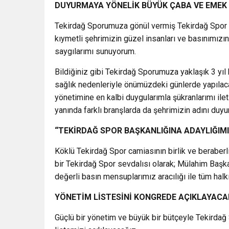
DUYURMAYA YÖNELİK BÜYÜK ÇABA VE EMEK
Tekirdağ Sporumuza gönül vermiş Tekirdağ Spor Sevd
kıymetli şehrimizin güzel insanları ve basınımızı
saygılarımı sunuyorum.
Bildiğiniz gibi Tekirdağ Sporumuza yaklaşık 3 y
sağlık nedenleriyle önümüzdeki günlerde yapılac
yönetimine en kalbi duygularımla şükranlarımı ile
yanında farklı branşlarda da şehrimizin adını duy
“TEKİRDAĞ SPOR BAŞKANLIĞINA ADAYLIĞIM
Köklü Tekirdağ Spor camiasının birlik ve beraberl
bir Tekirdağ Spor sevdalısı olarak; Mülahim Başk
değerli basın mensuplarımız aracılığı ile tüm hal
YÖNETİM LİSTESİNİ KONGREDE AÇIKLAYAC
Güçlü bir yönetim ve büyük bir bütçeyle Tekirdağ