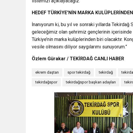
listemizi açıklayacağız.
HEDEF TÜRKİYE’NİN MARKA KULÜPLERİNDEN
İnanıyorum ki, bu yıl ve sonraki yıllarda Tekirda
geleceğimiz olan şehrimiz gençlerinin içerisinde
Türkiye’nin marka kulüplerinden biri olacaktır. K
vesile olmasını diliyor saygılarımı sunuyorum.”
Özlem Gürakar / TEKİRDAĞ CANLI HABER
ekrem daştan
spor tekirdağ
tekirdağ
tekird
tekirdağspor
tekirdağspor başkan adayları
teki