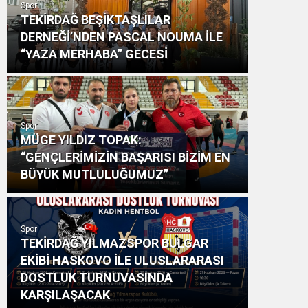
Spor
TEKİRDAĞ BEŞİKTAŞLILAR
DERNEĞİ’NDEN PASCAL NOUMA İLE
“YAZA MERHABA” GECESİ
Spor
MÜGE YILDIZ TOPAK:
“GENÇLERİMİZİN BAŞARISI BİZİM EN
BÜYÜK MUTLULUĞUMUZ”
Spor
TEKİRDAĞ YILMAZSPOR BULGAR
EKİBİ HASKOVO İLE ULUSLARARASI
DOSTLUK TURNUVASINDA
KARŞILAŞACAK