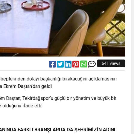
641 views
eplerinden dolayı başkanlığı bırakacağını açıklamasının
ma Ekrem Daştan’dan geldi.
em Daştan; Tekirdağspor’u güçlü bir yönetim ve büyük bir
e olduğunu ifade etti.
ANINDA FARKLI BRANŞLARDA DA ŞEHRİMİZİN ADINI