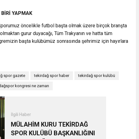
 BİRİ YAPMAK
ğ Sporumuz öncelikle futbol başta olmak üzere birçok branşta
 olmaktan gurur duyacağı, Tüm Trakyanın ve hatta tüm
ongremizin başta kulübümüz sonrasında şehrimiz için hayırlara
ağ spor gazete
tekirdağ spor haber
tekirdağ spor kulübü
rdağspor kongresi ne zaman
İlgili Haber
MÜLAHİM KURU TEKİRDAĞ
SPOR KULÜBÜ BAŞKANLIĞINI