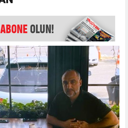
EMMUZ BASININ BAYRAMI DEĞİL, MÜCADELE GÜNÜDÜR”
AMARINDA “CANDAN” DEĞİŞİM
’NDE İKİ İLÇEYE İKİ YENİ BAŞKAN ATANDI
K ŞENLİĞİNDE MUHTEŞEM FİNAL