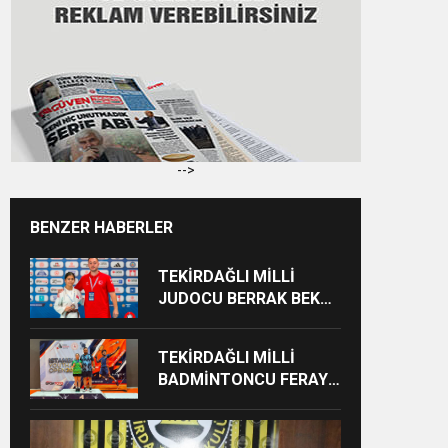
-->
BENZER HABERLER
TEKİRDAĞLI MİLLİ
JUDOCU BERRAK BEKCİ
AVRUPA ÜÇÜNCÜSÜ
OLDU
TEKİRDAĞLI MİLLİ
BADMİNTONCU FERAYE
ÖZGAN’DAN ÇİFTE
MADALYA GURURU