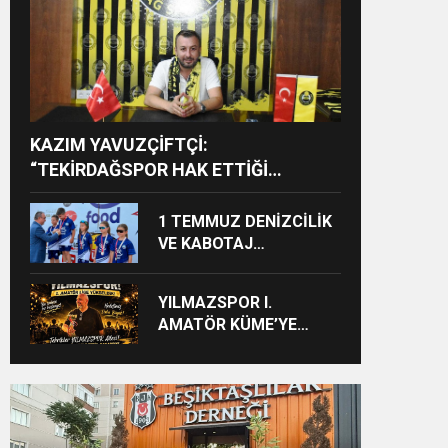
KAZIM YAVUZÇİFTÇİ:
“TEKİRDAĞSPOR HAK ETTİĞİ
DESTEĞİ GÖRMELİ”
1 TEMMUZ DENİZCİLİK
VE KABOTAJ
BAYRAMI’NDA
YELKENCİLER
YILMAZSPOR I.
ÖDÜLLERİNE KAVUŞTU
AMATÖR KÜME’YE
YÜKSELDİ