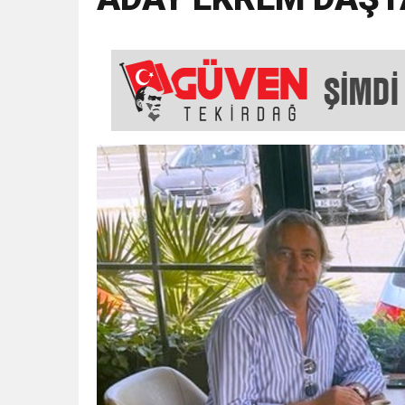
18:43
SELCAN TAŞÇI: “24 T
15:35
ÇERKEZKÖY’ÜN CAN D
12:32
YENİDEN REFAH PARTİSİ
17:43
6. GELENEKSEL KEŞKE