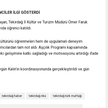
CİLER İLGİ GÖSTERDİ
Taşan, Tekirdağ İl Kültür ve Turizm Müdürü Ömer Faruk
ıda öğrenci katıldı.
kültürünü öğrenmeleri hem de uygulamalı deneyim
lımcılardan tam not aldı. Aşçılık Programı kapsamında
eki gelişimine katkı sağladığı ve motivasyonu artırdığı ifade
 Aygün Kalın’ın koordinasyonunda gerçekleştirildi ve gün
tekirdağ haber
tekirdağ nkü
tekirdağ türk mutfağı