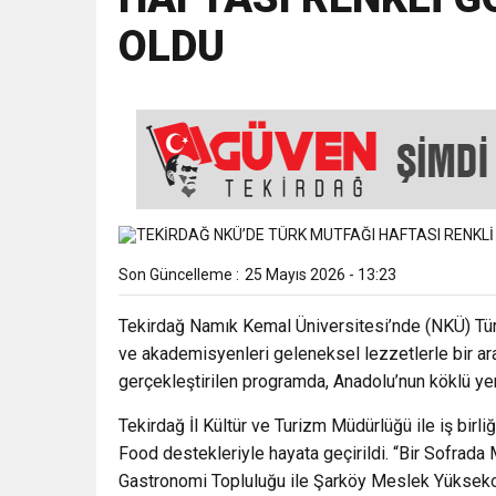
OLDU
18:43
SELCAN TAŞÇI: “24 T
15:35
ÇERKEZKÖY’ÜN CAN D
12:32
YENİDEN REFAH PARTİSİ
17:43
6. GELENEKSEL KEŞKE
Son Güncelleme :
25 Mayıs 2026 - 13:23
Tekirdağ Namık Kemal Üniversitesi’nde (NKÜ) Tür
ve akademisyenleri geleneksel lezzetlerle bir ar
gerçekleştirilen programda, Anadolu’nun köklü yem
Tekirdağ İl Kültür ve Turizm Müdürlüğü ile iş birl
Food destekleriyle hayata geçirildi. “Bir Sofrada
Gastronomi Topluluğu ile Şarköy Meslek Yüksekoku