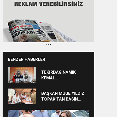
-->
BENZER HABERLER
TEKİRDAĞ NAMIK
KEMAL
ÜNİVERSİTESİNDEN
TEKİRDAĞ’A BÜYÜK
BAŞKAN MÜGE YILDIZ
HİZMET
TOPAK’TAN BASIN
MENSUPLARINA VEFA
BULUŞMASI