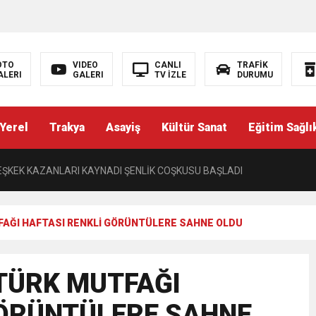
’NDE İKİ İLÇEYE İKİ YENİ BAŞKAN ATANDI
K ŞENLİĞİNDE MUHTEŞEM FİNAL
OTO
VIDEO
CANLI
TRAFİK
ALERI
GALERI
TV İZLE
DURUMU
ŞÇI: “AYNI İŞİ YAPAN ÜÇ AYRI STATÜ NE HUKUKA NE VİCDANA SIĞAR”
Yerel
Trakya
Asayiş
Kültür Sanat
Eğitim Sağlı
Yazısı) PERDEYİ AÇAN KAYMAKAM
ŞKEK KAZANLARI KAYNADI ŞENLİK COŞKUSU BAŞLADI
L ÜNİVERSİTESİNDEN TEKİRDAĞ’A BÜYÜK HİZMET
FAĞI HAFTASI RENKLİ GÖRÜNTÜLERE SAHNE OLDU
I TRAKYA TÜRKLERİNİN EĞİTİM HAKKININ DARALTILMASI KABUL EDİL
 TÜRK MUTFAĞI
TOPAK’TAN BASIN MENSUPLARINA VEFA BULUŞMASI
GÖRÜNTÜLERE SAHNE