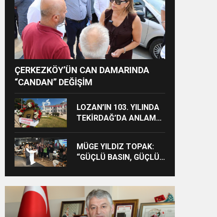
ÇERKEZKÖY’ÜN CAN DAMARINDA
“CANDAN” DEĞİŞİM
LOZAN’IN 103. YILINDA
TEKİRDAĞ’DA ANLAMLI
ANMA
MÜGE YILDIZ TOPAK:
“GÜÇLÜ BASIN, GÜÇLÜ
DEMOKRASİNİN
TEMİNATIDIR!”