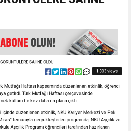
EMMUZ BASININ BAYRAMI DEĞİL, MÜCADELE GÜNÜDÜR”
AMARINDA “CANDAN” DEĞİŞİM
’NDE İKİ İLÇEYE İKİ YENİ BAŞKAN ATANDI
K ŞENLİĞİNDE MUHTEŞEM FİNAL
1.303 views
k Mutfağı Haftası kapsamında düzenlenen etkinlik, öğrenci
aya getirdi. Türk Mutfağı Haftası çerçevesinde
ek kültürü bir kez daha ön plana çıktı.
iği içinde düzenlenen etkinlik, NKÜ Kariyer Merkezi ve Pek
 Miras” temasıyla gerçekleştirilen programda, NKÜ Aşçılık ve
lu Aşçılık Programı öğrencileri tarafından hazırlanan