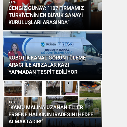
Yerel
CENGİZ GÜNAY: “107 FİRMAMIZ
TÜRKİYE’NİN EN BÜYÜK SANAYİ
KURULUŞLARI ARASINDA”
Yerel
ROBOTİK KANAL GÖRÜNTÜLEME
ARACI İLE ARIZALAR KAZI
YAPMADAN TESPİT EDİLİYOR
Yerel
“KAMU MALINA UZANAN ELLER
ERGENE HALKININ İRADESİNİ HEDEF
ALMAKTADIR!”