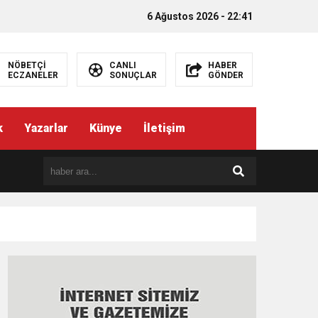
6 Ağustos 2026 - 22:41
NÖBETÇİ
CANLI
HABER
ECZANELER
SONUÇLAR
GÖNDER
k
Yazarlar
Künye
İletişim
EMEZ”