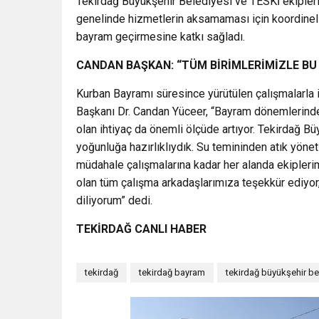
Tekirdağ Büyükşehir Belediyesi ve TESKİ ekipler
genelinde hizmetlerin aksamaması için koordineli 
bayram geçirmesine katkı sağladı.
CANDAN BAŞKAN: “TÜM BİRİMLERİMİZLE BU
Kurban Bayramı süresince yürütülen çalışmalarla 
Başkanı Dr. Candan Yüceer, “Bayram dönemlerinde 
olan ihtiyaç da önemli ölçüde artıyor. Tekirdağ B
yoğunluğa hazırlıklıydık. Su temininden atık yön
müdahale çalışmalarına kadar her alanda ekipler
olan tüm çalışma arkadaşlarımıza teşekkür ediyor,
diliyorum” dedi.
TEKİRDAĞ CANLI HABER
tekirdağ
tekirdağ bayram
tekirdağ büyükşehir be