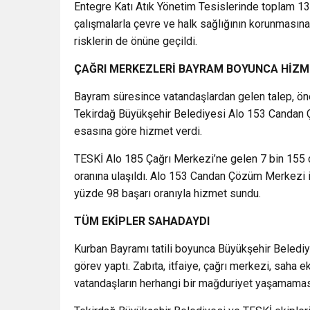
Entegre Katı Atık Yönetim Tesislerinde toplam 13 b
çalışmalarla çevre ve halk sağlığının korunmasın
risklerin de önüne geçildi.
ÇAĞRI MERKEZLERİ BAYRAM BOYUNCA HİZM
Bayram süresince vatandaşlardan gelen talep, öner
Tekirdağ Büyükşehir Belediyesi Alo 153 Candan
esasına göre hizmet verdi.
TESKİ Alo 185 Çağrı Merkezi’ne gelen 7 bin 155 ç
oranına ulaşıldı. Alo 153 Candan Çözüm Merkezi i
yüzde 98 başarı oranıyla hizmet sundu.
TÜM EKİPLER SAHADAYDI
Kurban Bayramı tatili boyunca Büyükşehir Belediye
görev yaptı. Zabıta, itfaiye, çağrı merkezi, saha 
vatandaşların herhangi bir mağduriyet yaşamaması 