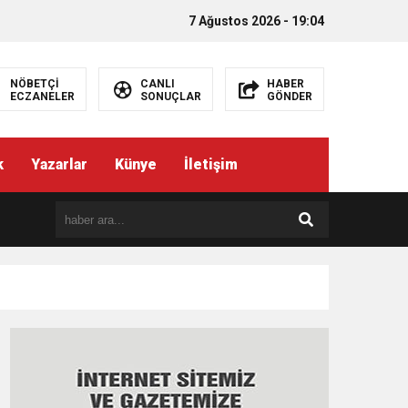
7 Ağustos 2026 - 19:04
NÖBETÇİ
CANLI
HABER
ECZANELER
SONUÇLAR
GÖNDER
k
Yazarlar
Künye
İletişim
EMEZ”