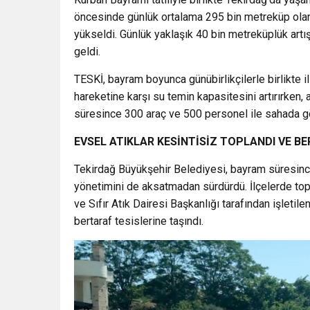
öncesinde günlük ortalama 295 bin metreküp ola
yükseldi. Günlük yaklaşık 40 bin metreküplük artış,
geldi.
TESKİ, bayram boyunca günübirlikçilerle birlikte i
hareketine karşı su temin kapasitesini artırırken, 
süresince 300 araç ve 500 personel ile sahada gö
EVSEL ATIKLAR KESİNTİSİZ TOPLANDI VE BE
Tekirdağ Büyükşehir Belediyesi, bayram süresince
yönetimini de aksatmadan sürdürdü. İlçelerde topl
ve Sıfır Atık Dairesi Başkanlığı tarafından işletil
bertaraf tesislerine taşındı.