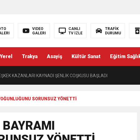
’NDE İKİ İLÇEYE İKİ YENİ BAŞKAN ATANDI
K ŞENLİĞİNDE MUHTEŞEM FİNAL
OTO
VIDEO
CANLI
TRAFİK
ALERI
GALERI
TV İZLE
DURUMU
ŞÇI: “AYNI İŞİ YAPAN ÜÇ AYRI STATÜ NE HUKUKA NE VİCDANA SIĞAR”
Yerel
Trakya
Asayiş
Kültür Sanat
Eğitim Sağlı
Yazısı) PERDEYİ AÇAN KAYMAKAM
ŞKEK KAZANLARI KAYNADI ŞENLİK COŞKUSU BAŞLADI
L ÜNİVERSİTESİNDEN TEKİRDAĞ’A BÜYÜK HİZMET
 YOĞUNLUĞUNU SORUNSUZ YÖNETTİ
I TRAKYA TÜRKLERİNİN EĞİTİM HAKKININ DARALTILMASI KABUL EDİL
 BAYRAMI
TOPAK’TAN BASIN MENSUPLARINA VEFA BULUŞMASI
RUNSUZ YÖNETTİ