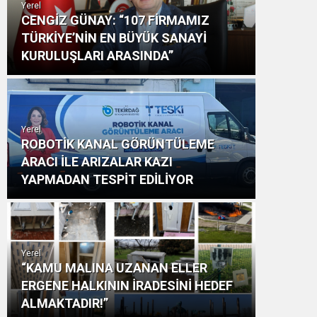
Yerel
CENGİZ GÜNAY: “107 FİRMAMIZ
TÜRKİYE’NİN EN BÜYÜK SANAYİ
KURULUŞLARI ARASINDA”
Yerel
ROBOTİK KANAL GÖRÜNTÜLEME
ARACI İLE ARIZALAR KAZI
YAPMADAN TESPİT EDİLİYOR
Yerel
“KAMU MALINA UZANAN ELLER
ERGENE HALKININ İRADESİNİ HEDEF
ALMAKTADIR!”