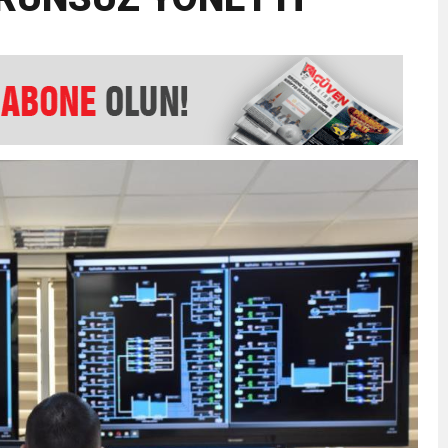
EMMUZ BASININ BAYRAMI DEĞİL, MÜCADELE GÜNÜDÜR”
AMARINDA “CANDAN” DEĞİŞİM
’NDE İKİ İLÇEYE İKİ YENİ BAŞKAN ATANDI
K ŞENLİĞİNDE MUHTEŞEM FİNAL