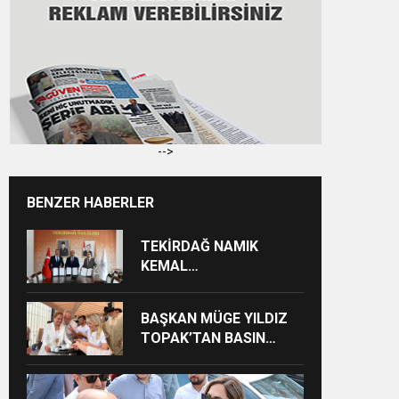
-->
BENZER HABERLER
TEKİRDAĞ NAMIK
KEMAL
ÜNİVERSİTESİNDEN
TEKİRDAĞ’A BÜYÜK
BAŞKAN MÜGE YILDIZ
HİZMET
TOPAK’TAN BASIN
MENSUPLARINA VEFA
BULUŞMASI