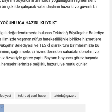
i, bayram boyunca artan nüfus yoğunluğuna rağmen kent
bir şekilde çalışarak vatandaşların huzurlu ve güvenli bir
 YOĞUNLUĞA HAZIRLIKLIYDIK”
ilgili değerlendirmede bulunan Tekirdağ Büyükşehir Belediye
ilimizde yaşanan nüfus hareketliliğiyle birlikte hizmetlere
üyükşehir Belediyesi ve TESKİ olarak tüm birimlerimizle bu
etimine, çağrı merkezi hizmetlerinden sahadaki denetim ve
imiz özveriyle görev yaptı. Bayram boyunca görev başında
 hemşehrilerimize sağlıklı, huzurlu ve mutlu günler
lediyesi
tekirdağ canlı haber
tekirdağ gazete