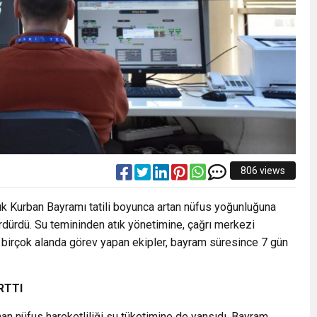
806 views
k Kurban Bayramı tatili boyunca artan nüfus yoğunluğuna
rdürdü. Su temininden atık yönetimine, çağrı merkezi
 birçok alanda görev yapan ekipler, bayram süresince 7 gün
RTTI
nan nüfus hareketliliği su tüketimine de yansıdı. Bayram