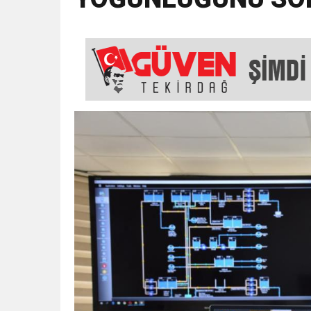
18:43
SELCAN TAŞÇI: “24 T
15:35
ÇERKEZKÖY’ÜN CAN D
12:32
YENİDEN REFAH PARTİSİ
17:43
6. GELENEKSEL KEŞKE