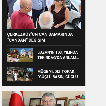
ÇERKEZKÖY’ÜN CAN DAMARINDA
“CANDAN” DEĞİŞİM
LOZAN’IN 103. YILINDA
TEKİRDAĞ’DA ANLAMLI
ANMA
MÜGE YILDIZ TOPAK:
“GÜÇLÜ BASIN, GÜÇLÜ
DEMOKRASİNİN
TEMİNATIDIR!”