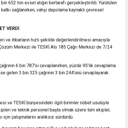
in 652 ton evsel atığın bertarafı gerçekleştirildi. Yürütülen
a katkı sağlanırken, vahşi depolama kaynaklı çevresel
ET VERDİ
i ve ihbarların hızlı şekilde değerlendirilmesi amacıyla
 Çözüm Merkezi ile TESKİ Alo 185 Çağrı Merkezi de 7/24
ağrının 6 bin 787’si cevaplanırken, yüzde 95’lik cevaplama
se gelen 3 bin 325 çağrının 3 bin 244’ünü cevaplayarak
si ve TESKİ bünyesindeki ilgili birimler nöbet usulüyle
ekipleri ve teknik personel başta olmak üzere tüm ekipler,
için çalışmalarını aralıksız sürdürdü.