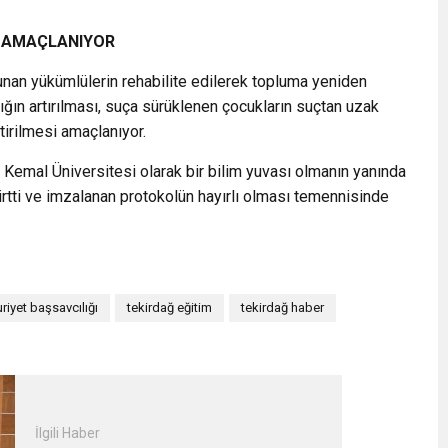
Sİ AMAÇLANIYOR
nan yükümlülerin rehabilite edilerek topluma yeniden
ığın artırılması, suça sürüklenen çocukların suçtan uzak
ştirilmesi amaçlanıyor.
k Kemal Üniversitesi olarak bir bilim yuvası olmanın yanında
irtti ve imzalanan protokolün hayırlı olması temennisinde
riyet başsavcılığı
tekirdağ eğitim
tekirdağ haber
İlgili Haber