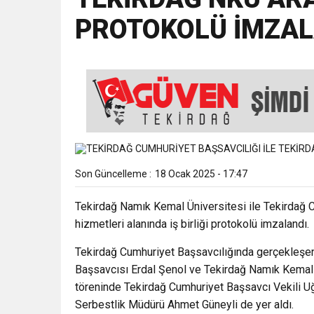
PROTOKOLÜ İMZAL
18:43
SELCAN TAŞÇI: “24 T
15:35
ÇERKEZKÖY’ÜN CAN D
12:32
YENİDEN REFAH PARTİSİ
17:43
6. GELENEKSEL KEŞKE
Son Güncelleme :
18 Ocak 2025 - 17:47
Tekirdağ Namık Kemal Üniversitesi ile Tekirdağ C
hizmetleri alanında iş birliği protokolü imzalandı.
Tekirdağ Cumhuriyet Başsavcılığında gerçekleşen 
Başsavcısı Erdal Şenol ve Tekirdağ Namık Kemal 
töreninde Tekirdağ Cumhuriyet Başsavcı Vekili Uğ
Serbestlik Müdürü Ahmet Güneyli de yer aldı.