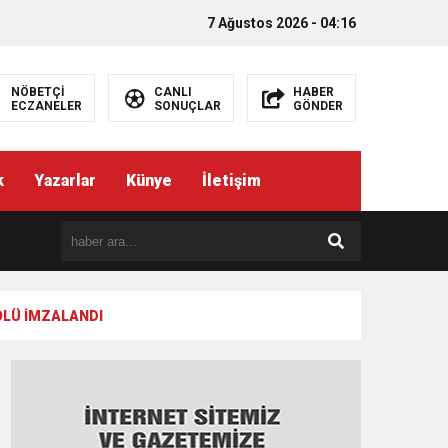
7 Ağustos 2026 - 04:16
NÖBETÇİ
CANLI
HABER
ECZANELER
SONUÇLAR
GÖNDER
k
Yazarlar
Künye
İletişim
OLÜ İMZALANDI
EMEZ”