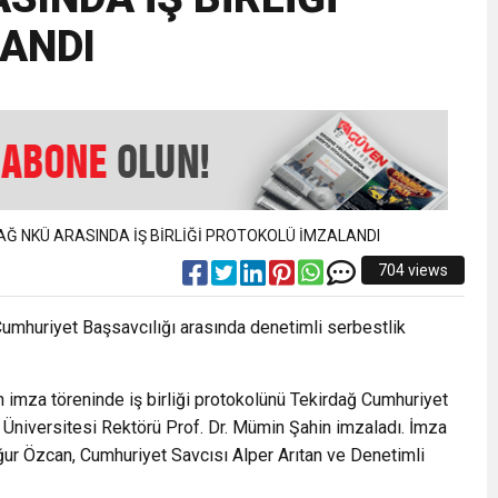
ANDI
EMMUZ BASININ BAYRAMI DEĞİL, MÜCADELE GÜNÜDÜR”
AMARINDA “CANDAN” DEĞİŞİM
’NDE İKİ İLÇEYE İKİ YENİ BAŞKAN ATANDI
K ŞENLİĞİNDE MUHTEŞEM FİNAL
704 views
umhuriyet Başsavcılığı arasında denetimli serbestlik
imza töreninde iş birliği protokolünü Tekirdağ Cumhuriyet
Üniversitesi Rektörü Prof. Dr. Mümin Şahin imzaladı. İmza
ur Özcan, Cumhuriyet Savcısı Alper Arıtan ve Denetimli