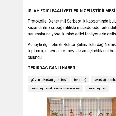
ISLAH EDİCİ FAALİYETLERİN GELİŞTİRİLME
Protokolle, Denetimli Serbestlik kapsamında bulu
kazandırılması, bağımlılıkla mücadelede farkındal
tutulmalarına yönelik ıslah edici faaliyetlerin geli
Konuyla ilgili olarak Rektör Şahin, Tekirdağ Namı
toplum için fayda üretmeyi de amaçladıklarını bel
bulundu.
TEKİRDAĞ CANLI HABER
güven tekirdağ gazetesi
tekirdağ
tekirdağ cumhu
tekirdağ namık kemal üniversitesi
tekirdağ nkü