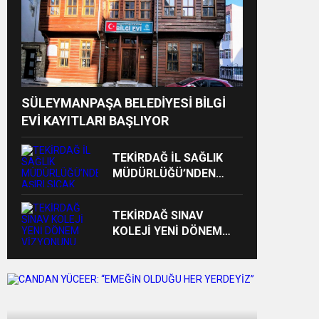
SÜLEYMANPAŞA BELEDİYESİ BİLGİ
EVİ KAYITLARI BAŞLIYOR
TEKİRDAĞ İL SAĞLIK
MÜDÜRLÜĞÜ’NDEN
AŞIRI SICAK UYARISI:
“10.00-16.00 SAATLERİ
TEKİRDAĞ SINAV
ARASINDA DIŞARI
KOLEJİ YENİ DÖNEM
ÇIKMAYIN!”
VİZYONUNU BASINLA
PAYLAŞTI