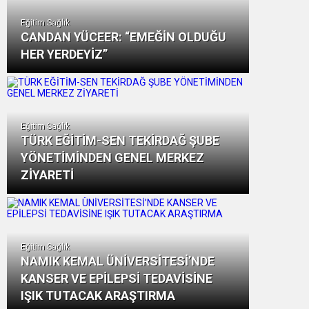
Eğitim Sağlık
CANDAN YÜCEER: “EMEĞİN OLDUĞU
HER YERDEYİZ”
Eğitim Sağlık
TÜRK EĞİTİM-SEN TEKİRDAĞ ŞUBE
YÖNETİMİNDEN GENEL MERKEZ
ZİYARETİ
Eğitim Sağlık
NAMIK KEMAL ÜNİVERSİTESİ’NDE
KANSER VE EPİLEPSİ TEDAVİSİNE
IŞIK TUTACAK ARAŞTIRMA