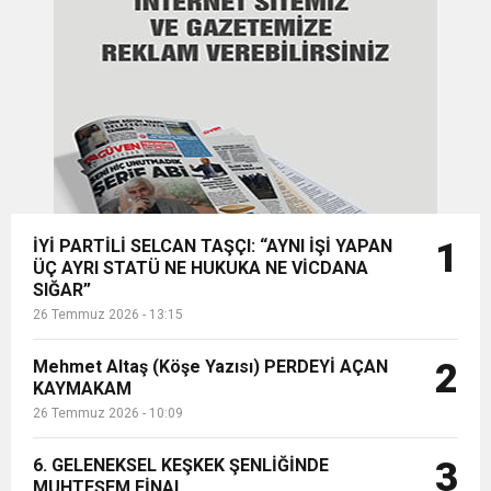
15:35
KURULU KARARI İLE GÖREVDEN
ÇERKEZKÖY’ÜN CAN DAMARINDA “CANDAN”
BAYRAMI DEĞİL, MÜCADELE GÜNÜDÜR”
ALINDI Muharrem İn...
12:32
YENİDEN REFAH PARTİSİ’NDE İKİ İLÇEYE İKİ
DEĞİŞİM
17:43
6. GELENEKSEL KEŞKEK ŞENLİĞİNDE
YENİ BAŞKAN ATANDI
MUHTEŞEM FİNAL
İYİ PARTİLİ SELCAN TAŞÇI: “AYNI İŞİ YAPAN
1
ÜÇ AYRI STATÜ NE HUKUKA NE VİCDANA
SIĞAR”
26 Temmuz 2026 - 13:15
Mehmet Altaş (Köşe Yazısı) PERDEYİ AÇAN
2
KAYMAKAM
26 Temmuz 2026 - 10:09
6. GELENEKSEL KEŞKEK ŞENLİĞİNDE
3
MUHTEŞEM FİNAL