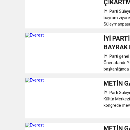
ÇIKART
18:43
SELCAN TAŞÇI: “24 T
İYİ Parti Süle
bayram ziyaretl
Süleymanpaşa’
15:35
ÇERKEZKÖY’ÜN CAN D
İYİ PAR
12:32
YENİDEN REFAH PARTİSİ
BAYRAK 
İYİ Parti gene
17:43
6. GELENEKSEL KEŞKE
Öner atandı. Y
başkanlığında g
METİN G
İYİ Parti Süle
Kültür Merkezi 
kongrede mevcu
METİN G