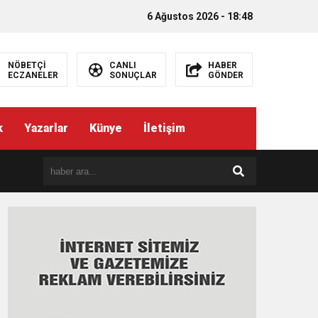
6 Ağustos 2026 - 18:48
NÖBETÇİ
CANLI
HABER
ECZANELER
SONUÇLAR
GÖNDER
k
Yazarlar
Künye
İletişim
EMEZ”