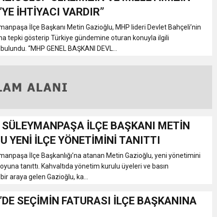
İ’YE İHTİYACI VARDIR”
ymanpaşa İlçe Başkanı Metin Gazioğlu, MHP lideri Devlet Bahçeli’nin
na tepki gösterip Türkiye gündemine oturan konuyla ilgili
 bulundu. “MHP GENEL BAŞKANI DEVL...
Tİ SÜLEYMANPAŞA İLÇE BAŞKANI METİN
U YENİ İLÇE YÖNETİMİNİ TANITTI
ymanpaşa İlçe Başkanlığı’na atanan Metin Gazioğlu, yeni yönetimini
yuna tanıttı. Kahvaltıda yönetim kurulu üyeleri ve basın
ir araya gelen Gazioğlu, ka...
İ’DE SEÇİMİN FATURASI İLÇE BAŞKANINA