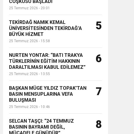
COŞKUSU BAŞLADI
25 Temmuz 2026 - 20:01
TEKİRDAĞ NAMIK KEMAL
5
ÜNİVERSİTESİNDEN TEKİRDAĞ’A
BÜYÜK HİZMET
25 Temmuz 2026 - 15:58
NURTEN YONTAR: “BATI TRAKYA
6
TÜRKLERİNİN EĞİTİM HAKKININ
DARALTILMASI KABUL EDİLEMEZ”
25 Temmuz 2026 - 13:55
BAŞKAN MÜGE YILDIZ TOPAK’TAN
7
BASIN MENSUPLARINA VEFA
BULUŞMASI
25 Temmuz 2026 - 10:46
SELCAN TAŞÇI: “24 TEMMUZ
8
BASININ BAYRAMI DEĞİL,
MÜCADELE GÜNÜDÜR”