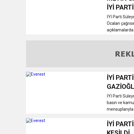
İYİ PART
İYİ Parti Süle
Öcalan çağrısı
açıklamalarda
İYİ PAR
GAZİOĞL
İYİ Parti Süle
basın ve kamuo
mensuplarıyla b
İYİ PART
KESİLDİ