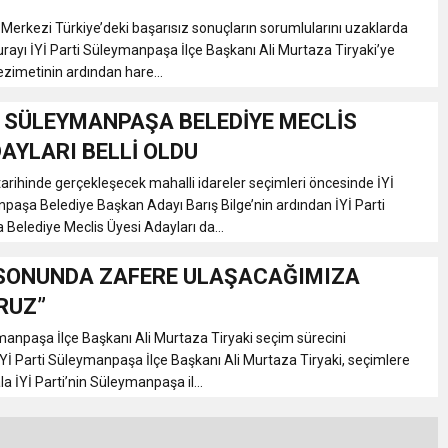
l Merkezi Türkiye’deki başarısız sonuçların sorumlularını uzaklarda
turayı İYİ Parti Süleymanpaşa İlçe Başkanı Ali Murtaza Tiryaki’ye
ezimetinin ardından hare...
Tİ SÜLEYMANPAŞA BELEDİYE MECLİS
DAYLARI BELLİ OLDU
arihinde gerçekleşecek mahalli idareler seçimleri öncesinde İYİ
paşa Belediye Başkan Adayı Barış Bilge’nin ardından İYİ Parti
elediye Meclis Üyesi Adayları da...
SONUNDA ZAFERE ULAŞACAĞIMIZA
RUZ”
ymanpaşa İlçe Başkanı Ali Murtaza Tiryaki seçim sürecini
İYİ Parti Süleymanpaşa İlçe Başkanı Ali Murtaza Tiryaki, seçimlere
ala İYİ Parti’nin Süleymanpaşa il...