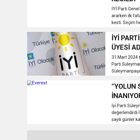
İYİ Parti Gene
ararken ilk fa
kesti. Seçim h
İYİ PAR
ÜYESİ A
31 Mart 2024 t
Parti Süleyman
Süleymanpaşa B
“YOLUN 
İNANIYO
İyi Parti Süle
değerlendirdi 
sayılı günler k