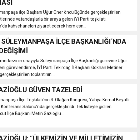
MASI
EMMUZ BASININ BAYRAMI DEĞİL, MÜCADELE GÜNÜDÜR”
ymanpaşa İlçe Başkanı Uğur Öner öncülüğünde gerçekleştirilen
erinde vatandaşlarla bir araya gelen İYİ Parti teşkilatı,
da kahvehaneleri ziyaret ederek hem esn...
AMARINDA “CANDAN” DEĞİŞİM
Tİ SÜLEYMANPAŞA İLÇE BAŞKANLIĞI’NDA
’NDE İKİ İLÇEYE İKİ YENİ BAŞKAN ATANDI
DEĞİŞİMİ
l merkezinin onayıyla Süleymanpaşa İlçe Başkanlığı görevine Uğur
K ŞENLİĞİNDE MUHTEŞEM FİNAL
eni görevlendirme, İYİ Parti Tekirdağ İl Başkanı Gökhan Metiner
erçekleştirilen toplantının ...
AZİOĞLU GÜVEN TAZELEDİ
ymanpaşa İlçe Teşkilatı’nın 4. Olağan Kongresi, Yahya Kemal Beyatlı
Konferans Salonu’nda gerçekleştirildi. Tek listeyle gidilen
t İlçe Başkanı Metin Gazioğlu...
AZİOĞLU: “ÜLKEMİZİN VE MİLLETİMİZİN