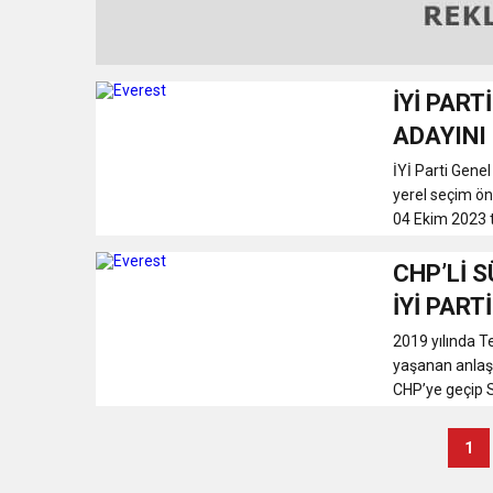
İYİ PAR
ADAYINI
İYİ Parti Gene
yerel seçim ön
04 Ekim 2023 t
CHP’Lİ 
İYİ PART
2019 yılında T
yaşanan anlaşma
CHP’ye geçip 
1