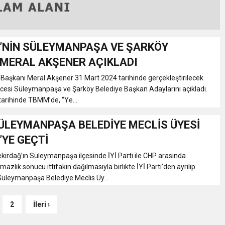
Tİ’NİN SÜLEYMANPAŞA VE ŞARKÖY
 MERAL AKŞENER AÇIKLADI
l Başkanı Meral Akşener 31 Mart 2024 tarihinde gerçekleştirilecek
cesi Süleymanpaşa ve Şarköy Belediye Başkan Adaylarını açıkladı.
arihinde TBMM’de, “Ye...
SÜLEYMANPAŞA BELEDİYE MECLİS ÜYESİ
İ’YE GEÇTİ
ekirdağ’ın Süleymanpaşa ilçesinde İYİ Parti ile CHP arasında
zlık sonucu ittifakın dağılmasıyla birlikte İYİ Parti’den ayrılıp
Süleymanpaşa Belediye Meclis Üy...
2
İleri ›