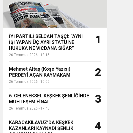
İYİ PARTİLİ SELCAN TAŞÇI: “AYNI
1
İŞİ YAPAN ÜÇ AYRI STATÜ NE
HUKUKA NE VİCDANA SIĞAR”
26 Temmuz 2026 - 13:15
Mehmet Altaş (Köşe Yazısı)
2
PERDEYİ AÇAN KAYMAKAM
26 Temmuz 2026 - 10:09
6. GELENEKSEL KEŞKEK ŞENLİĞİNDE
3
MUHTEŞEM FİNAL
26 Temmuz 2026 - 17:43
KARACAKILAVUZ’DA KEŞKEK
4
KAZANLARI KAYNADI ŞENLİK