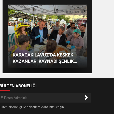
NURTEN YONTAR: “BATI
6. GELENEKSEL KEŞKEK
TEKİRDAĞ NAMIK KEMAL
KARACAKILAVUZ’DA KEŞKEK
TRAKYA TÜRKLERİNİN EĞİTİM
ŞENLİĞİNDE MUHTEŞEM FİNAL
ÜNİVERSİTESİNDEN TEKİRDAĞ’A
KAZANLARI KAYNADI ŞENLİK
HAKKININ DARALTILMASI
BÜYÜK HİZMET
KABUL EDİLEMEZ”
COŞKUSU BAŞLADI
-BÜLTEN ABONELİĞİ
ülten aboneliği ile haberlere daha hızlı erişin.