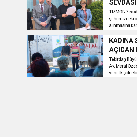
SEVDASI
18:43
SELCAN TAŞÇI: “24 T
TMMOB Ziraat 
şehrimizdeki o
alınmasına karş
15:35
ÇERKEZKÖY’ÜN CAN D
KADINA 
12:32
YENİDEN REFAH PARTİSİ
AÇIDAN 
Tekirdağ Büyük
17:43
6. GELENEKSEL KEŞKE
Av. Meral Özde
yönelik şiddetin