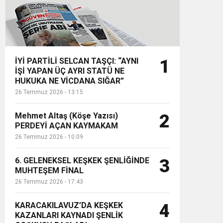
İYİ PARTİLİ SELCAN TAŞÇI: “AYNI
1
İŞİ YAPAN ÜÇ AYRI STATÜ NE
HUKUKA NE VİCDANA SIĞAR”
26 Temmuz 2026 - 13:15
Mehmet Altaş (Köşe Yazısı)
2
PERDEYİ AÇAN KAYMAKAM
26 Temmuz 2026 - 10:09
6. GELENEKSEL KEŞKEK ŞENLİĞİNDE
3
MUHTEŞEM FİNAL
26 Temmuz 2026 - 17:43
KARACAKILAVUZ’DA KEŞKEK
4
KAZANLARI KAYNADI ŞENLİK