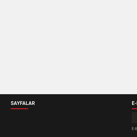
SAYFALAR
E
E-B