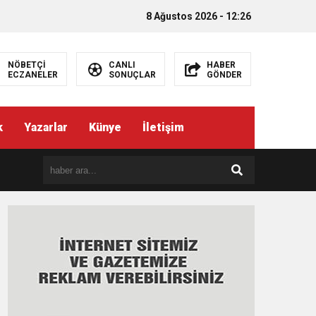
8 Ağustos 2026 - 12:26
NÖBETÇİ
CANLI
HABER
ECZANELER
SONUÇLAR
GÖNDER
k
Yazarlar
Künye
İletişim
EMEZ”