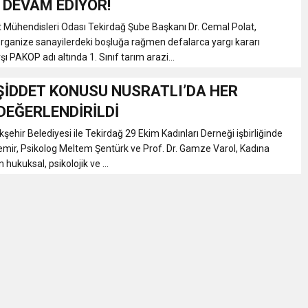
 DEVAM EDİYOR!
EMMUZ BASININ BAYRAMI DEĞİL, MÜCADELE GÜNÜDÜR”
Mühendisleri Odası Tekirdağ Şube Başkanı Dr. Cemal Polat,
rganize sanayilerdeki boşluğa rağmen defalarca yargı kararı
ı PAKOP adı altında 1. Sınıf tarım arazi...
AMARINDA “CANDAN” DEĞİŞİM
ŞİDDET KONUSU NUSRATLI’DA HER
’NDE İKİ İLÇEYE İKİ YENİ BAŞKAN ATANDI
DEĞERLENDİRİLDİ
şehir Belediyesi ile Tekirdağ 29 Ekim Kadınları Derneği işbirliğinde
K ŞENLİĞİNDE MUHTEŞEM FİNAL
mir, Psikolog Meltem Şentürk ve Prof. Dr. Gamze Varol, Kadına
 hukuksal, psikolojik ve ...