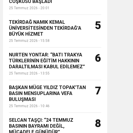
COŞKUSU BAŞLADI
25 Temmuz 2026 - 20:01
TEKİRDAĞ NAMIK KEMAL
5
ÜNİVERSİTESİNDEN TEKİRDAĞ’A
BÜYÜK HİZMET
25 Temmuz 2026 - 15:58
NURTEN YONTAR: “BATI TRAKYA
6
TÜRKLERİNİN EĞİTİM HAKKININ
DARALTILMASI KABUL EDİLEMEZ”
25 Temmuz 2026 - 13:55
BAŞKAN MÜGE YILDIZ TOPAK’TAN
7
BASIN MENSUPLARINA VEFA
BULUŞMASI
25 Temmuz 2026 - 10:46
SELCAN TAŞÇI: “24 TEMMUZ
8
BASININ BAYRAMI DEĞİL,
MÜCADELE GÜNÜDÜR”