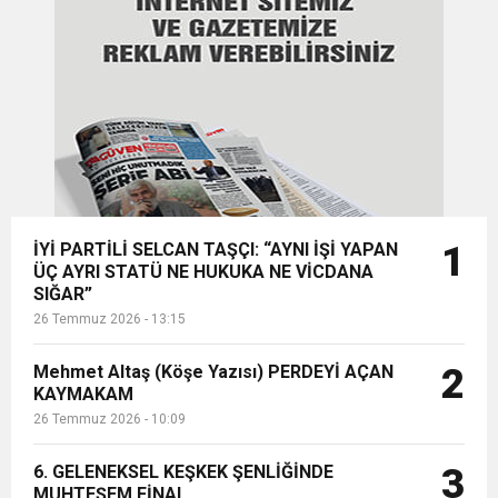
15:35
geçen Aydoğdu Mahallesi
ÇERKEZKÖY’ÜN CAN DAMARINDA “CANDAN”
BAYRAMI DEĞİL, MÜCADELE GÜNÜDÜR”
buluşmasında ...
12:32
YENİDEN REFAH PARTİSİ’NDE İKİ İLÇEYE İKİ
DEĞİŞİM
17:43
6. GELENEKSEL KEŞKEK ŞENLİĞİNDE
YENİ BAŞKAN ATANDI
MUHTEŞEM FİNAL
İYİ PARTİLİ SELCAN TAŞÇI: “AYNI İŞİ YAPAN
1
ÜÇ AYRI STATÜ NE HUKUKA NE VİCDANA
SIĞAR”
26 Temmuz 2026 - 13:15
Mehmet Altaş (Köşe Yazısı) PERDEYİ AÇAN
2
KAYMAKAM
26 Temmuz 2026 - 10:09
6. GELENEKSEL KEŞKEK ŞENLİĞİNDE
3
MUHTEŞEM FİNAL