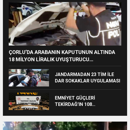
ÇORLU’DA ARABANIN KAPUTUNUN ALTINDA
18 MİLYON LİRALIK UYUŞTURUCU
HAMMADDESİ ELE GEÇİRİLDİ
JANDARMADAN 23 TİM İLE
DAR SOKAKLAR UYGULAMASI
EMNİYET GÜÇLERİ
TEKİRDAĞ’IN 108
NOKTASINDA UYUŞTURUCU
OPERASYONU YAPTI