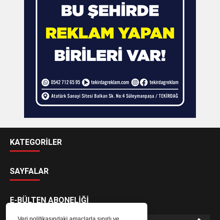
KATEGORİLER
SAYFALAR
E-BÜLTEN ABONELİĞİ
Veri politikasındaki amaçlarla sınırlı ve