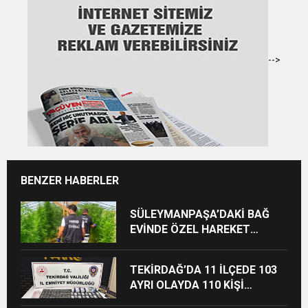
-->
BENZER HABERLER
SÜLEYMANPAŞA’DAKİ BAĞ
EVİNDE ÖZEL HAREKET
DESTEKLİ UYUŞTURUCU
OPERASYONU
TEKİRDAĞ’DA 11 İLÇEDE 103
AYRI OLAYDA 110 KİŞİ
HAKKINDA İŞLEM YAPILDI