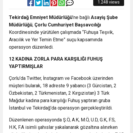
1.248 views
Tekirdağ Emniyet Müdürlüğü
’ne bağlı
Asayiş Şube
Müdürlüğü
,
Çorlu Cumhuriyet Başsavcılığı
Koordinesinde yürütülen çalışmada “Fuhuşa Teşvik,
Aracılık ve Yer Temin Etme” suçu kapsamında
operasyon düzenledi.
12 KADINA ZORLA PARA KARŞILIĞI FUHUŞ
YAPTIRMIŞLAR
Çorlu’da Twitter, İnstagram ve Facebook üzerinden
müşteri bularak, 18 adreste 9 yabancı (3 Gürcistan, 2
Özbekistan, 2 Türkmenistan, 2 Kırgızistan) 3 Türk
Mağdur kadına para karşılığı Fuhuş yaptıran gruba
İstanbul ve Tekirdağ’da operasyon gerçekleştirildi.
Düzenlenen operasyonda Ş.Ö, A.K, M.Ö, U.D, G.K, F.S,
H.K, F.A isimli şahıslar yakalanarak gözaltına alınırken