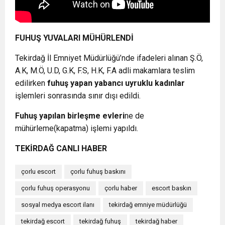
FUHUŞ YUVALARI MÜHÜRLENDİ
Tekirdağ İl Emniyet Müdürlüğü’nde ifadeleri alınan Ş.Ö,
A.K, M.Ö, U.D, G.K, F.S, H.K, F.A adli makamlara teslim
edilirken
fuhuş yapan yabancı uyruklu kadınlar
işlemleri sonrasında sınır dışı edildi.
Fuhuş yapılan birleşme evleri
ne de
mühürleme(kapatma) işlemi yapıldı.
TEKİRDAĞ CANLI HABER
çorlu escort
çorlu fuhuş baskını
çorlu fuhuş operasyonu
çorlu haber
escort baskın
sosyal medya escort ilanı
tekirdağ emniye müdürlüğü
tekirdağ escort
tekirdağ fuhuş
tekirdağ haber