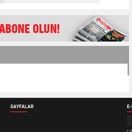
SAYFALAR
E
E-B