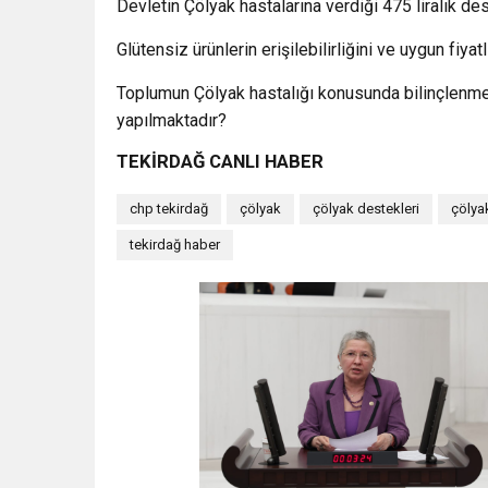
Devletin Çölyak hastalarına verdiği 475 liralık des
Glütensiz ürünlerin erişilebilirliğini ve uygun fiyat
Toplumun Çölyak hastalığı konusunda bilinçlenmesi
yapılmaktadır?
TEKİRDAĞ CANLI HABER
chp tekirdağ
çölyak
çölyak destekleri
çölyak
tekirdağ haber