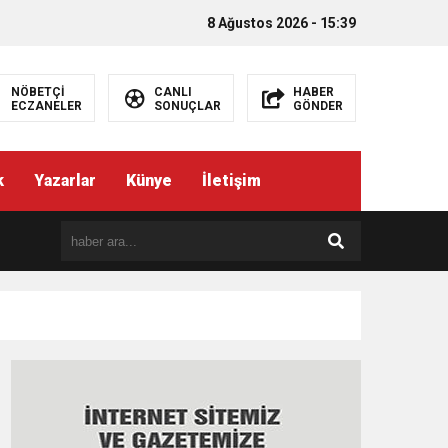
8 Ağustos 2026 - 15:39
NÖBETÇİ
CANLI
HABER
ECZANELER
SONUÇLAR
GÖNDER
k
Yazarlar
Künye
İletişim
EMEZ”