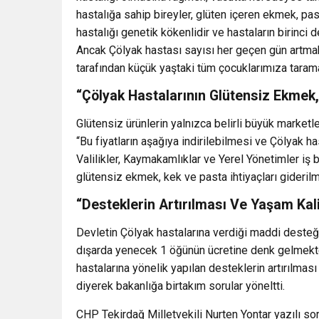
hastalığa sahip bireyler, glüten içeren ekmek, past
hastalığı genetik kökenlidir ve hastaların birinci 
Ancak Çölyak hastası sayısı her geçen gün artmak
tarafından küçük yaştaki tüm çocuklarımıza taram
“Çölyak Hastalarının Glütensiz Ekmek, 
Glütensiz ürünlerin yalnızca belirli büyük marketl
“Bu fiyatların aşağıya indirilebilmesi ve Çölyak ha
Valilikler, Kaymakamlıklar ve Yerel Yönetimler iş bi
glütensiz ekmek, kek ve pasta ihtiyaçları giderilme
“Desteklerin Artırılması Ve Yaşam Kalit
Devletin Çölyak hastalarına verdiği maddi desteğin
dışarda yenecek 1 öğünün ücretine denk gelmekted
hastalarına yönelik yapılan desteklerin artırılması 
diyerek bakanlığa birtakım sorular yöneltti.
CHP Tekirdağ Milletvekili Nurten Yontar yazılı so