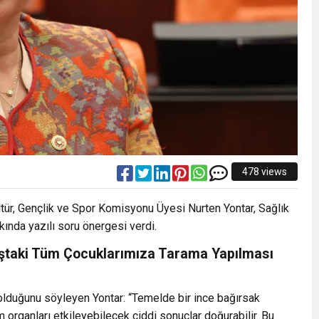
478 views
ltür, Gençlik ve Spor Komisyonu Üyesi Nurten Yontar, Sağlık
nda yazılı soru önergesi verdi.
aştaki Tüm Çocuklarımıza Tarama Yapılması
ı olduğunu söyleyen Yontar: “Temelde bir ince bağırsak
organları etkileyebilecek ciddi sonuçlar doğurabilir. Bu