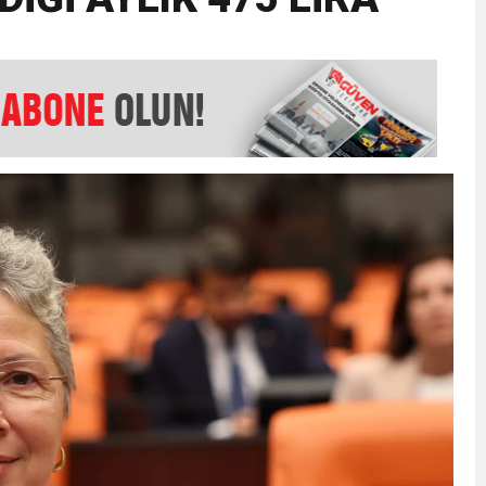
EMMUZ BASININ BAYRAMI DEĞİL, MÜCADELE GÜNÜDÜR”
AMARINDA “CANDAN” DEĞİŞİM
’NDE İKİ İLÇEYE İKİ YENİ BAŞKAN ATANDI
K ŞENLİĞİNDE MUHTEŞEM FİNAL