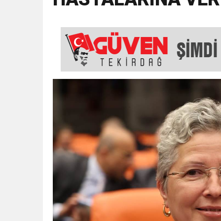
18:43
SELCAN TAŞÇI: “24 T
15:35
ÇERKEZKÖY’ÜN CAN D
12:32
YENİDEN REFAH PARTİSİ
17:43
6. GELENEKSEL KEŞKE