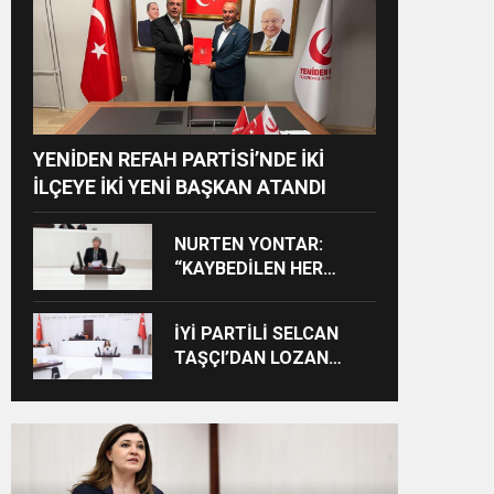
YENİDEN REFAH PARTİSİ’NDE İKİ
İLÇEYE İKİ YENİ BAŞKAN ATANDI
NURTEN YONTAR:
“KAYBEDİLEN HER
ÖĞRENCİ KAYBEDİLEN
BİR GELECEKTİR”
İYİ PARTİLİ SELCAN
TAŞÇI’DAN LOZAN
ÇIKIŞI: “CUMHURİYET’İN
TAPU SENEDİNE SAHİP
ÇIKMA ZAMANIDIR”