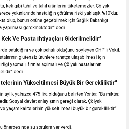
a, kek gibi tahıl ve tahıl ürünlerini tüketemezler. Çölyak
derece yakınlarında hastalığın görülme riski yaklaşık %10’dur.
ta olup, bunun önüne geçebilmek için Sağlık Bakanlığı
a yapılması gerekmektedir.” dedi.
Kek Ve Pasta İhtiyaçları Giderilmelidir”
erde satıldığını ve çok pahalı olduğunu söyleyen CHP’li Vekil,
stalarının glütensiz ürünlere rahatça ulaşabilmesi için
rliği yapmalı, fırınlar açılmalı ve Çölyak hastalarının
lidir.” dedi.
elerinin Yükseltilmesi Büyük Bir Gerekliliktir”
 aylık yalnızca 475 lira olduğunu belirten Yontar, “Bu miktar,
ir. Sosyal devlet anlayışının gereği olarak, Çölyak
ve yaşam kalitelerinin yükseltilmesi büyük bir gerekliliktir.”
ru önergesinde şu sorulara yer verdi.