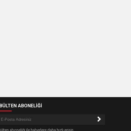
-BÜLTEN ABONELİĞİ
ülten aboneliği ile haberlere daha hızlı erişin.