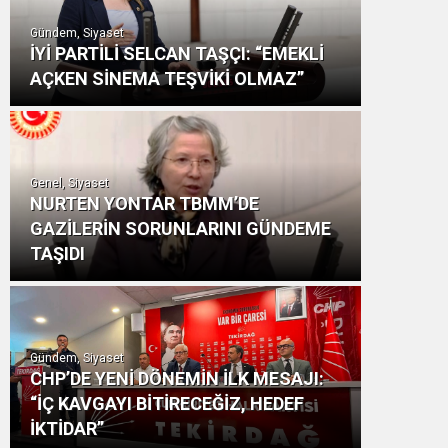
Gündem, Siyaset
İYİ PARTİLİ SELCAN TAŞÇI: “EMEKLİ
AÇKEN SİNEMA TEŞVİKİ OLMAZ”
Genel, Siyaset
NURTEN YONTAR TBMM’DE
GAZİLERİN SORUNLARINI GÜNDEME
TAŞIDI
Gündem, Siyaset
CHP’DE YENİ DÖNEMİN İLK MESAJI:
“İÇ KAVGAYI BİTİRECEĞİZ, HEDEF
İKTİDAR”