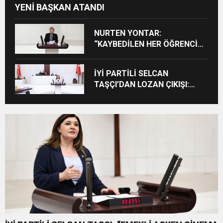
YENİ BAŞKAN ATANDI
NURTEN YONTAR:
“KAYBEDİLEN HER ÖĞRENCİ
KAYBEDİLEN BİR GELECEKTİR”
İYİ PARTİLİ SELCAN
TAŞÇI’DAN LOZAN ÇIKIŞI:
“CUMHURİYET’İN TAPU
SENEDİNE SAHİP ÇIKMA
ZAMANIDIR”