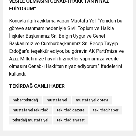
VESİLE OLMASINI CENAB-I HAKK’TAN NİYAZ
EDİYORUM”
Konuyla ilgili açıklama yapan Mustafa Yel; “Yeniden bu
göreve atanmam nedeniyle Sivil Toplum ve Halkla
İlişkiler Başkanımız Sn. Belgin Uygur ve Genel
Başkanımız ve Cumhurbaşkanımız Sn. Recep Tayyip
Erdoğan’a teşekkür ediyor, bu görevin AK Parti’mize ve
Aziz Milletimize hayırlı hizmetler yapmamıza vesile
olmasını Cenab-ı Hakk’tan niyaz ediyorum.” ifadelerini
kullandı.
TEKİRDAĞ CANLI HABER
haber tekirdağ
mustafa yel
mustafa yel görevi
mustafa yel tekirdağ
tekirdağ gazete
tekirdağ haber
tekirdağ mustafa yel
tekirdağ siyaset