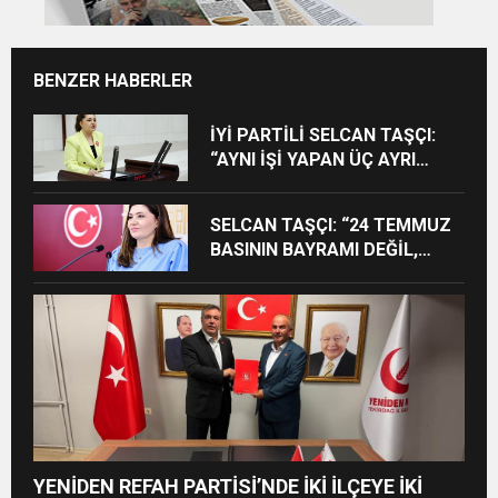
BENZER HABERLER
İYİ PARTİLİ SELCAN TAŞÇI:
“AYNI İŞİ YAPAN ÜÇ AYRI
STATÜ NE HUKUKA NE
VİCDANA SIĞAR”
SELCAN TAŞÇI: “24 TEMMUZ
BASININ BAYRAMI DEĞİL,
MÜCADELE GÜNÜDÜR”
YENİDEN REFAH PARTİSİ’NDE İKİ İLÇEYE İKİ