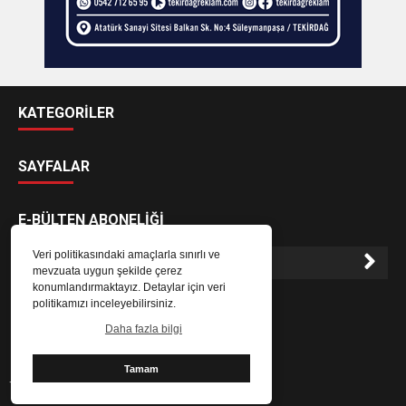
KATEGORİLER
SAYFALAR
E-BÜLTEN ABONELİĞİ
Veri politikasındaki amaçlarla sınırlı ve
mevzuata uygun şekilde çerez
konumlandırmaktayız. Detaylar için veri
E-Bülten aboneliği ile haberlere daha hızlı erişin.
politikamızı inceleyebilirsiniz.
Daha fazla bilgi
Tamam
Tekirdağ Canlı Haber