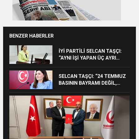
BENZER HABERLER
İYİ PARTİLİ SELCAN TAŞÇI:
“AYNI İŞİ YAPAN ÜÇ AYRI
STATÜ NE HUKUKA NE
VİCDANA SIĞAR”
SELCAN TAŞÇI: “24 TEMMUZ
BASININ BAYRAMI DEĞİL,
MÜCADELE GÜNÜDÜR”