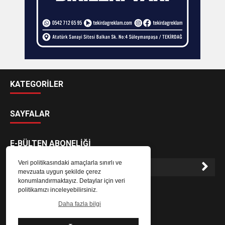
KATEGORİLER
SAYFALAR
E-BÜLTEN ABONELİĞİ
Veri politikasındaki amaçlarla sınırlı ve
mevzuata uygun şekilde çerez
konumlandırmaktayız. Detaylar için veri
E-Bülten aboneliği ile haberlere daha hızlı erişin.
politikamızı inceleyebilirsiniz.
Daha fazla bilgi