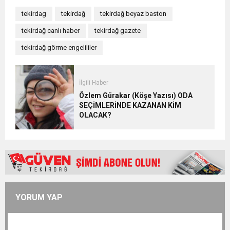
tekirdag
tekirdağ
tekirdağ beyaz baston
tekirdağ canlı haber
tekirdağ gazete
tekirdağ görme engelililer
İlgili Haber
Özlem Gürakar (Köşe Yazısı) ODA
SEÇİMLERİNDE KAZANAN KİM
OLACAK?
YORUM YAP