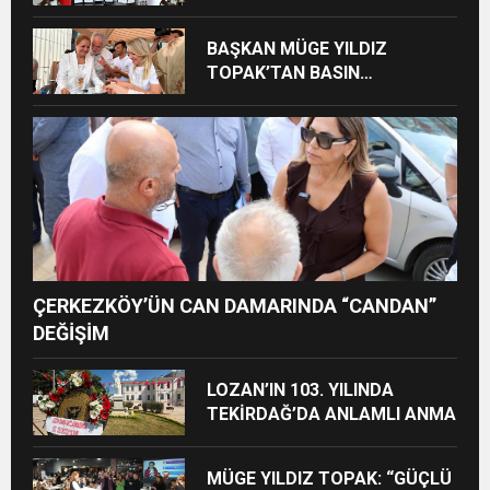
TEKİRDAĞ’A BÜYÜK HİZMET
BAŞKAN MÜGE YILDIZ
TOPAK’TAN BASIN
MENSUPLARINA VEFA
BULUŞMASI
ÇERKEZKÖY’ÜN CAN DAMARINDA “CANDAN”
DEĞİŞİM
LOZAN’IN 103. YILINDA
TEKİRDAĞ’DA ANLAMLI ANMA
MÜGE YILDIZ TOPAK: “GÜÇLÜ