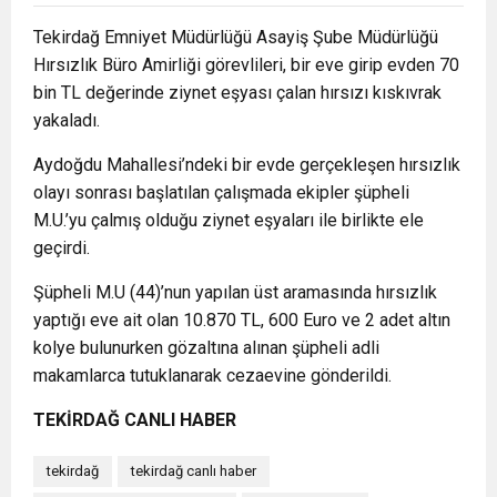
Tekirdağ Emniyet Müdürlüğü Asayiş Şube Müdürlüğü
Hırsızlık Büro Amirliği görevlileri, bir eve girip evden 70
bin TL değerinde ziynet eşyası çalan hırsızı kıskıvrak
yakaladı.
Aydoğdu Mahallesi’ndeki bir evde gerçekleşen hırsızlık
olayı sonrası başlatılan çalışmada ekipler şüpheli
M.U.’yu çalmış olduğu ziynet eşyaları ile birlikte ele
geçirdi.
Şüpheli M.U (44)’nun yapılan üst aramasında hırsızlık
yaptığı eve ait olan 10.870 TL, 600 Euro ve 2 adet altın
kolye bulunurken gözaltına alınan şüpheli adli
makamlarca tutuklanarak cezaevine gönderildi.
TEKİRDAĞ CANLI HABER
tekirdağ
tekirdağ canlı haber