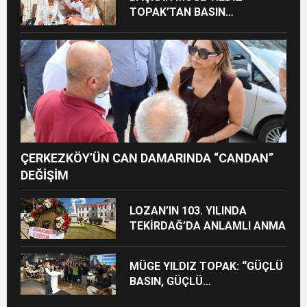
TOPAK’TAN BASIN
MENSUPLARINA VEFA
BULUŞMASI
ÇERKEZKÖY’ÜN CAN DAMARINDA “CANDAN”
DEĞİŞİM
LOZAN’IN 103. YILINDA
TEKİRDAĞ’DA ANLAMLI ANMA
MÜGE YILDIZ TOPAK: “GÜÇLÜ
BASIN, GÜÇLÜ
DEMOKRASİNİN