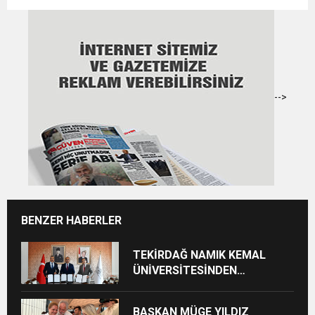
-->
BENZER HABERLER
TEKİRDAĞ NAMIK KEMAL
ÜNİVERSİTESİNDEN
TEKİRDAĞ’A BÜYÜK HİZMET
BAŞKAN MÜGE YILDIZ