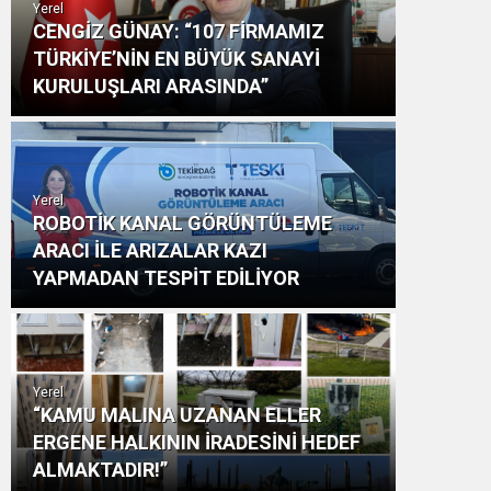
Yerel
CENGİZ GÜNAY: “107 FİRMAMIZ
TÜRKİYE’NİN EN BÜYÜK SANAYİ
KURULUŞLARI ARASINDA”
Yerel
ROBOTİK KANAL GÖRÜNTÜLEME
ARACI İLE ARIZALAR KAZI
YAPMADAN TESPİT EDİLİYOR
Yerel
“KAMU MALINA UZANAN ELLER
ERGENE HALKININ İRADESİNİ HEDEF
ALMAKTADIR!”