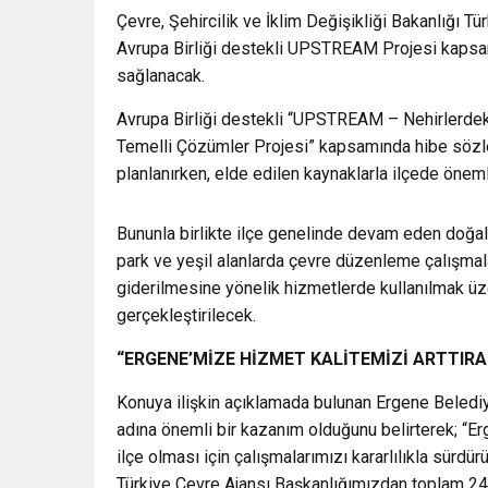
Çevre, Şehircilik ve İklim Değişikliği Bakanlığı T
Avrupa Birliği destekli UPSTREAM Projesi kapsa
sağlanacak.
Avrupa Birliği destekli “UPSTREAM – Nehirlerdeki
Temelli Çözümler Projesi” kapsamında hibe sözl
planlanırken, elde edilen kaynaklarla ilçede öneml
Bununla birlikte ilçe genelinde devam eden doğalg
park ve yeşil alanlarda çevre düzenleme çalışmaları
giderilmesine yönelik hizmetlerde kullanılmak üz
gerçekleştirilecek.
“ERGENE’MİZE HİZMET KALİTEMİZİ ARTTIRA
Konuya ilişkin açıklamada bulunan Ergene Beledi
adına önemli bir kazanım olduğunu belirterek; “Er
ilçe olması için çalışmalarımızı kararlılıkla sürdü
Türkiye Çevre Ajansı Başkanlığımızdan toplam 24