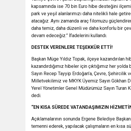
kapsamında ise 70 bin Euro hibe desteğini ilçemi
park ve yeşil alanlarımızı daha nitelikli hale get
atacağız. Aynı zamanda araç filomuzu güçlendirer
daha temiz, daha düzenli ve daha konforlu bir çe
devam edeceğiz.” İfadelerini kullandı.
DESTEK VERENLERE TEŞEKKÜR ETTİ!
Başkan Müge Yıldız Topak, ilçeye kazandırılan hi
kazandırdığımız hibeler için çıktığımız her yol
Sayın Recep Tayyip Erdoğan’a, Çevre, Şehircilik v
Milletvekilimiz ve MKYK Üyemiz Sayın Gökhan Dikt
Yerel Yönetimler Genel Müdürümüz Sayın Turan Ko
dedi.
“EN KISA SÜREDE VATANDAŞIMIZIN HİZMETİ
Açıklamalarının sonunda Ergene Belediye Başkanı 
temenni ederek, yapılacak çalışmaların en kısa 