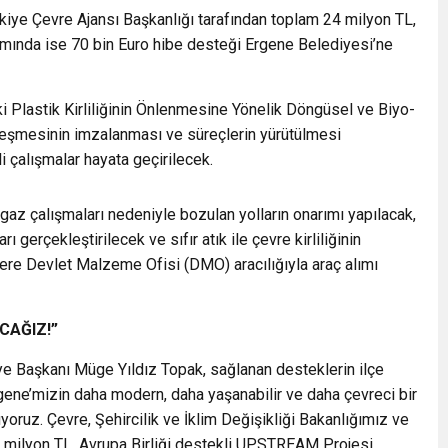
ürkiye Çevre Ajansı Başkanlığı tarafından toplam 24 milyon TL,
mında ise 70 bin Euro hibe desteği Ergene Belediyesi’ne
 Plastik Kirliliğinin Önlenmesine Yönelik Döngüsel ve Biyo-
eşmesinin imzalanması ve süreçlerin yürütülmesi
i çalışmalar hayata geçirilecek.
az çalışmaları nedeniyle bozulan yolların onarımı yapılacak,
 gerçekleştirilecek ve sıfır atık ile çevre kirliliğinin
ere Devlet Malzeme Ofisi (DMO) aracılığıyla araç alımı
CAĞIZ!”
ye Başkanı Müge Yıldız Topak, sağlanan desteklerin ilçe
gene’mizin daha modern, daha yaşanabilir ve daha çevreci bir
rüyoruz. Çevre, Şehircilik ve İklim Değişikliği Bakanlığımız ve
 milyon TL, Avrupa Birliği destekli UPSTREAM Projesi