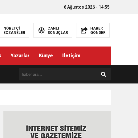
6 Ağustos 2026 - 14:55
NÖBETÇİ
CANLI
HABER
ECZANELER
SONUÇLAR
GÖNDER
k
Yazarlar
Künye
İletişim
EMEZ”