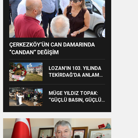
ÇERKEZKÖY’ÜN CAN DAMARINDA
“CANDAN” DEĞİŞİM
LOZAN’IN 103. YILINDA
TEKİRDAĞ’DA ANLAMLI
ANMA
MÜGE YILDIZ TOPAK:
“GÜÇLÜ BASIN, GÜÇLÜ
DEMOKRASİNİN
TEMİNATIDIR!”