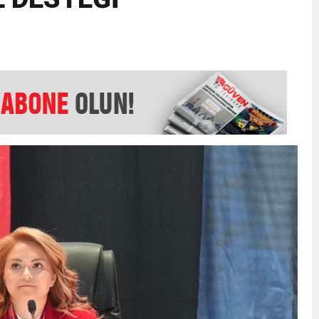
EMMUZ BASININ BAYRAMI DEĞİL, MÜCADELE GÜNÜDÜR”
AMARINDA “CANDAN” DEĞİŞİM
’NDE İKİ İLÇEYE İKİ YENİ BAŞKAN ATANDI
K ŞENLİĞİNDE MUHTEŞEM FİNAL