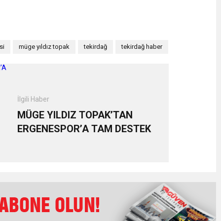
si
müge yıldız topak
tekirdağ
tekirdağ haber
İlgili Haber
MÜGE YILDIZ TOPAK’TAN
ERGENESPOR’A TAM DESTEK