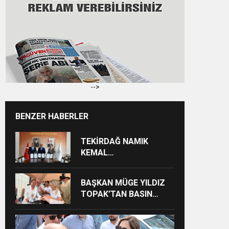
-->
BENZER HABERLER
TEKİRDAĞ NAMIK
KEMAL
ÜNİVERSİTESİNDEN
TEKİRDAĞ’A BÜYÜK
BAŞKAN MÜGE YILDIZ
HİZMET
TOPAK’TAN BASIN
MENSUPLARINA VEFA
BULUŞMASI