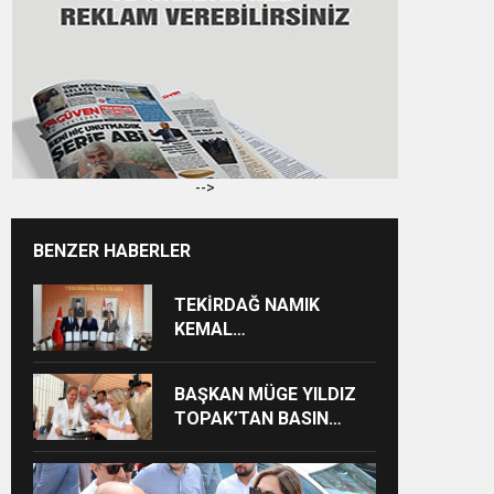
-->
BENZER HABERLER
TEKİRDAĞ NAMIK
KEMAL
ÜNİVERSİTESİNDEN
TEKİRDAĞ’A BÜYÜK
BAŞKAN MÜGE YILDIZ
HİZMET
TOPAK’TAN BASIN
MENSUPLARINA VEFA
BULUŞMASI