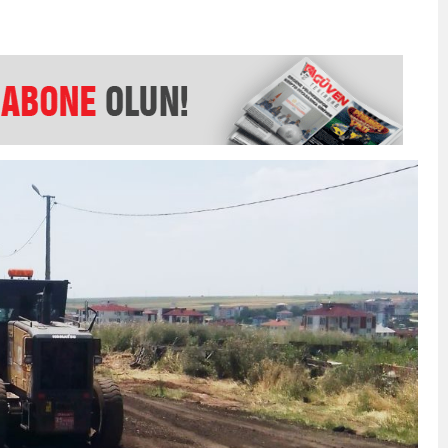
EMMUZ BASININ BAYRAMI DEĞİL, MÜCADELE GÜNÜDÜR”
AMARINDA “CANDAN” DEĞİŞİM
’NDE İKİ İLÇEYE İKİ YENİ BAŞKAN ATANDI
K ŞENLİĞİNDE MUHTEŞEM FİNAL