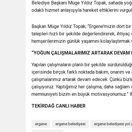
Belediye Başkanı Müge Yıldız Topak, sahada yoğun
odaklı hizmet anlayışıyla hareket ettiklerini vurgul
Başkan Müge Yıldız Topak; “Ergene’mizin dört bir
talepleri hızlı bir şekilde değerlendirerek, ihtiy
hemşerilerimizin günlük yaşamını kolaylaştırmak v
“YOĞUN ÇALIŞMALARIMIZ ARTARAK DEVAM 
Yapılan çalışmaların planlı bir şekilde sürdürüld
içerisinde birçok farklı noktada bakım, onarım v
çalışmalarımız artarak devam edecek. Çünkü bizle
çalışıyoruz. Yaptığımız her çalışma, daha sağlam v
memnuniyeti bizim en büyük motivasyonumuz.” İfa
TEKİRDAĞ CANLI HABER
ergene
ergene belediyesi
ergene belediyesi yol 