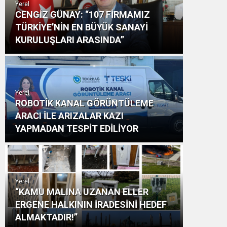
Yerel
CENGİZ GÜNAY: “107 FİRMAMIZ
TÜRKİYE’NİN EN BÜYÜK SANAYİ
KURULUŞLARI ARASINDA”
Yerel
ROBOTİK KANAL GÖRÜNTÜLEME
ARACI İLE ARIZALAR KAZI
YAPMADAN TESPİT EDİLİYOR
Yerel
“KAMU MALINA UZANAN ELLER
ERGENE HALKININ İRADESİNİ HEDEF
ALMAKTADIR!”