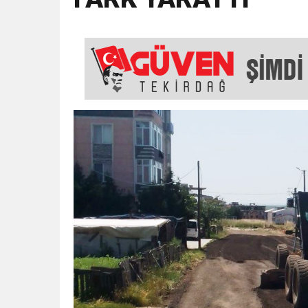
18:43
SELCAN TAŞÇI: “24 T
15:35
ÇERKEZKÖY’ÜN CAN D
12:32
YENİDEN REFAH PARTİSİ
17:43
6. GELENEKSEL KEŞKE