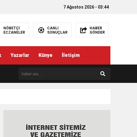
7 Ağustos 2026 - 03:44
NÖBETÇİ
CANLI
HABER
ECZANELER
SONUÇLAR
GÖNDER
k
Yazarlar
Künye
İletişim
EMEZ”