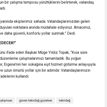
 bir çalışma temposu yürüttüklerini belirterek, vatandaş
adı.
 yanında ekiplerimiz sahada. Vatandaşlarımızdan gelen
aç duyulan noktalara anında müdahale ediyoruz. Amacımız,
e daha güvenli, konforlu yollar sunmak.” Dedi.
EDECEK!”
üğünü ifade eden Başkan Müge Yıldız Topak; “Kısa süre
e düzenleme çalışmalarımızı tamamladık. Bu yoğun
r, Ergene’nin her sokağına eşit hizmet götürme anlayışıyla
e uzun ömürlü yollar için bir adımdır. Vatandaşlarımızın
delerini kullandı.
çalışması
güven tekirdağ gazetesi
tekirdağ