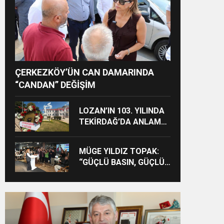
ÇERKEZKÖY’ÜN CAN DAMARINDA
“CANDAN” DEĞİŞİM
LOZAN’IN 103. YILINDA
TEKİRDAĞ’DA ANLAMLI
ANMA
MÜGE YILDIZ TOPAK:
“GÜÇLÜ BASIN, GÜÇLÜ
DEMOKRASİNİN
TEMİNATIDIR!”