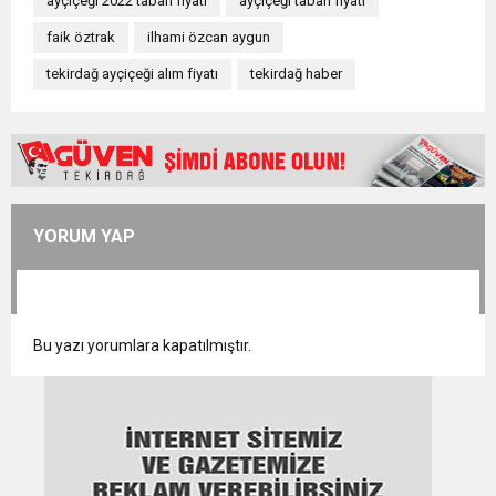
ayçiçeği 2022 taban fiyatı
ayçiçeği taban fiyatı
faik öztrak
ilhami özcan aygun
tekirdağ ayçiçeği alım fiyatı
tekirdağ haber
YORUM YAP
Bu yazı yorumlara kapatılmıştır.