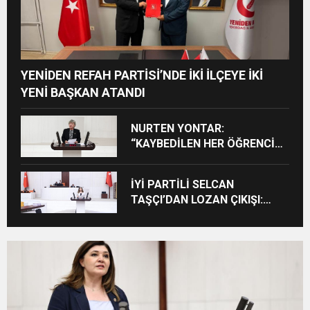
YENİDEN REFAH PARTİSİ’NDE İKİ İLÇEYE İKİ
YENİ BAŞKAN ATANDI
NURTEN YONTAR:
“KAYBEDİLEN HER ÖĞRENCİ
KAYBEDİLEN BİR GELECEKTİR”
İYİ PARTİLİ SELCAN
TAŞÇI’DAN LOZAN ÇIKIŞI:
“CUMHURİYET’İN TAPU
SENEDİNE SAHİP ÇIKMA
ZAMANIDIR”