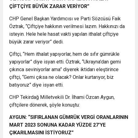
ÇİFTÇİYE BÜYÜK ZARAR VERİYOR”
CHP Genel Başkan Yardımcısı ve Parti Sözcüsü Faik
Öztrak, “Çiftçiye hakkının verilmesi lazım. Hakkınızı da
isteyin. Hele hele hasat vakti yapılan ithalat çiftçiye
büyük zarar veriyor” dedi.
Çiftçi, “Hem ithalat yapıyorlar, hem de sıfır gümrükle
yapıyorlar” diye isyan etti. Öztrak, “Ukrayna’dan gemi
çıkınca seviniyorlar ama” diyerek iktidarı eleştirince
çiftçi, “Gemi çıksa ne olacak? Onlar kurtarıyor, biz
batıyoruz” diye isyan etti.
CHP Tekirdağ Milletvekili Dr. İlhami Özcan Aygun,
çiftçilere dönerek, şöyle konuştu:
AYGUN: “SIFIRLANAN GÜMRÜK VERGİ ORANLARININ
MART 2023 SONUNA KADAR YÜZDE 27’YE
ÇIKARILMASINI İSTİYORUZ”