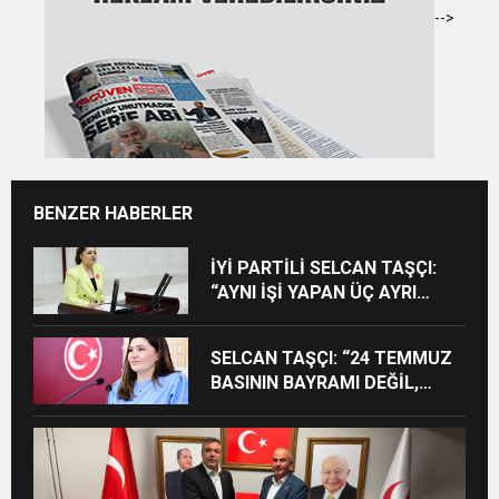
-->
BENZER HABERLER
İYİ PARTİLİ SELCAN TAŞÇI:
“AYNI İŞİ YAPAN ÜÇ AYRI
STATÜ NE HUKUKA NE
VİCDANA SIĞAR”
SELCAN TAŞÇI: “24 TEMMUZ
BASININ BAYRAMI DEĞİL,
MÜCADELE GÜNÜDÜR”