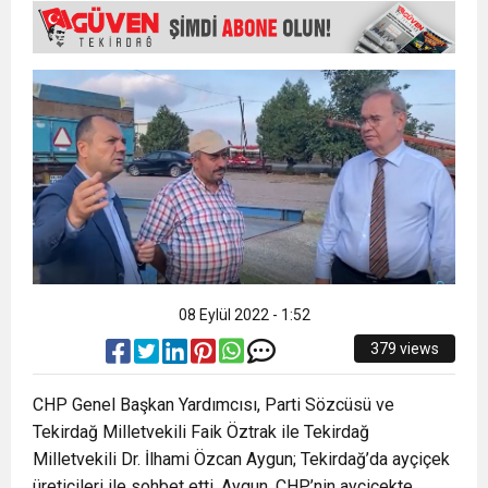
15:35
ÇERKEZKÖY’ÜN CAN DAMARINDA “CANDAN”
BAYRAMI DEĞİL, MÜCADELE GÜNÜDÜR”
12:32
YENİDEN REFAH PARTİSİ’NDE İKİ İLÇEYE İKİ
DEĞİŞİM
17:43
6. GELENEKSEL KEŞKEK ŞENLİĞİNDE
YENİ BAŞKAN ATANDI
MUHTEŞEM FİNAL
08 Eylül 2022 - 1:52
379 views
CHP Genel Başkan Yardımcısı, Parti Sözcüsü ve
Tekirdağ Milletvekili Faik Öztrak ile Tekirdağ
Milletvekili Dr. İlhami Özcan Aygun; Tekirdağ’da ayçiçek
üreticileri ile sohbet etti. Aygun, CHP’nin ayçiçekte