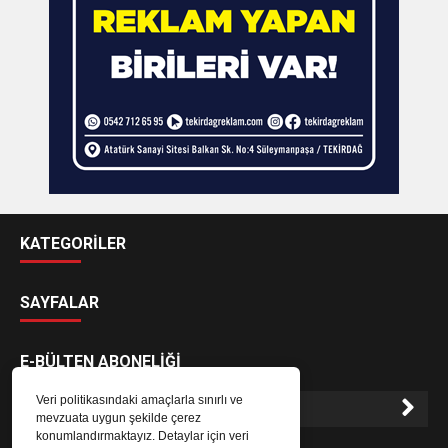
KATEGORİLER
SAYFALAR
E-BÜLTEN ABONELİĞİ
Veri politikasındaki amaçlarla sınırlı ve
mevzuata uygun şekilde çerez
konumlandırmaktayız. Detaylar için veri
E-Bülten aboneliği ile haberlere daha hızlı erişin.