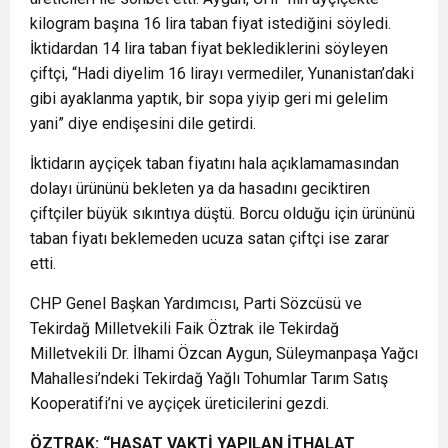
kilogram başına 16 lira taban fiyat istediğini söyledi.
İktidardan 14 lira taban fiyat beklediklerini söyleyen
çiftçi, “Hadi diyelim 16 lirayı vermediler, Yunanistan’daki
gibi ayaklanma yaptık, bir sopa yiyip geri mi gelelim
yani” diye endişesini dile getirdi.
İktidarın ayçiçek taban fiyatını hala açıklamamasından
dolayı ürününü bekleten ya da hasadını geciktiren
çiftçiler büyük sıkıntıya düştü. Borcu olduğu için ürününü
taban fiyatı beklemeden ucuza satan çiftçi ise zarar
etti.
CHP Genel Başkan Yardımcısı, Parti Sözcüsü ve
Tekirdağ Milletvekili Faik Öztrak ile Tekirdağ
Milletvekili Dr. İlhami Özcan Aygun, Süleymanpaşa Yağcı
Mahallesi’ndeki Tekirdağ Yağlı Tohumlar Tarım Satış
Kooperatifi’ni ve ayçiçek üreticilerini gezdi.
ÖZTRAK: “HASAT VAKTİ YAPILAN İTHALAT