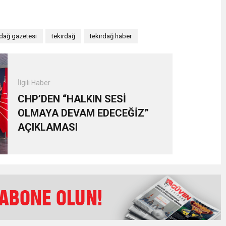
rdağ gazetesi
tekirdağ
tekirdağ haber
İlgili Haber
CHP’DEN “HALKIN SESİ
OLMAYA DEVAM EDECEĞİZ”
AÇIKLAMASI