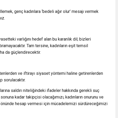
llemek, genç kadınlara ‘bedeli ağır olur’ mesajı vermek
ız.
asetteki varlığını hedef alan bu karanlık dil; bizleri
amayacaktır. Tam tersine, kadınların eşit temsil
a da güçlendirecektir.
tenlerden ve iftirayı siyaset yöntemi haline getirenlerden
 sorulacaktır.
klarına saldırı niteliğindeki ifadeler hakkında gerekli suç
in sonuna kadar takipçisi olacağımızı, kadınların onurunu ve
k önünde hesap vermesi için mücadelemizi sürdüreceğimizi