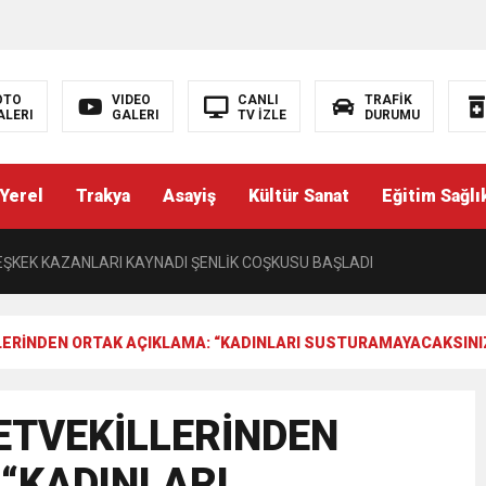
’NDE İKİ İLÇEYE İKİ YENİ BAŞKAN ATANDI
K ŞENLİĞİNDE MUHTEŞEM FİNAL
OTO
VIDEO
CANLI
TRAFİK
ALERI
GALERI
TV İZLE
DURUMU
ŞÇI: “AYNI İŞİ YAPAN ÜÇ AYRI STATÜ NE HUKUKA NE VİCDANA SIĞAR”
Yerel
Trakya
Asayiş
Kültür Sanat
Eğitim Sağlı
Yazısı) PERDEYİ AÇAN KAYMAKAM
ŞKEK KAZANLARI KAYNADI ŞENLİK COŞKUSU BAŞLADI
L ÜNİVERSİTESİNDEN TEKİRDAĞ’A BÜYÜK HİZMET
LLERİNDEN ORTAK AÇIKLAMA: “KADINLARI SUSTURAMAYACAKSINI
I TRAKYA TÜRKLERİNİN EĞİTİM HAKKININ DARALTILMASI KABUL EDİL
LETVEKİLLERİNDEN
TOPAK’TAN BASIN MENSUPLARINA VEFA BULUŞMASI
“KADINLARI