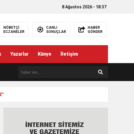
8 Ağustos 2026 - 18:37
NÖBETÇİ
CANLI
HABER
ECZANELER
SONUÇLAR
GÖNDER
k
Yazarlar
Künye
İletişim
Z”
EMEZ”