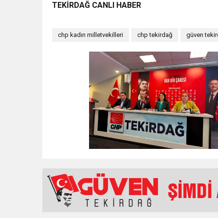
TEKİRDAĞ CANLI HABER
chp kadın milletvekilleri
chp tekirdağ
güven teki