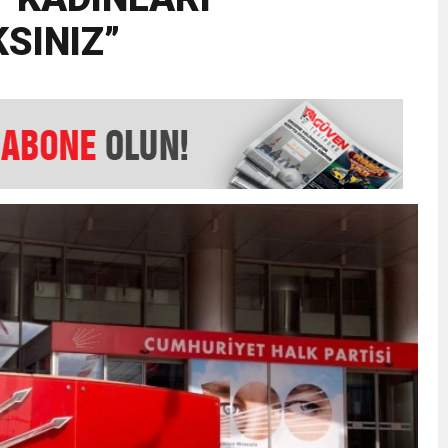
SINIZ”
EMMUZ BASININ BAYRAMI DEĞİL, MÜCADELE GÜNÜDÜR”
AMARINDA “CANDAN” DEĞİŞİM
’NDE İKİ İLÇEYE İKİ YENİ BAŞKAN ATANDI
K ŞENLİĞİNDE MUHTEŞEM FİNAL