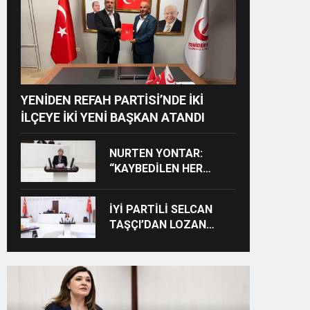
YENİDEN REFAH PARTİSİ’NDE İKİ
İLÇEYE İKİ YENİ BAŞKAN ATANDI
NURTEN YONTAR:
“KAYBEDİLEN HER
ÖĞRENCİ KAYBEDİLEN
BİR GELECEKTİR”
İYİ PARTİLİ SELCAN
TAŞÇI’DAN LOZAN
ÇIKIŞI: “CUMHURİYET’İN
TAPU SENEDİNE SAHİP
ÇIKMA ZAMANIDIR”