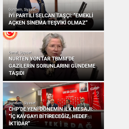
Gündem, Siyaset
İYİ PARTİLİ SELCAN TAŞÇI: “EMEKLİ
AÇKEN SİNEMA TEŞVİKİ OLMAZ”
Genel, Siyaset
NURTEN YONTAR TBMM’DE
GAZİLERİN SORUNLARINI GÜNDEME
TAŞIDI
Gündem, Siyaset
CHP’DE YENİ DÖNEMİN İLK MESAJI:
“İÇ KAVGAYI BİTİRECEĞİZ, HEDEF
İKTİDAR”