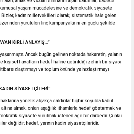
f alan, ahlak ve vicdan sınırlarını aşan saldırılar; sadece
arın kamusal yaşam mücadelesine ve demokratik siyasete
 Bizler, kadın milletvekilleri olarak; sistematik hale gelen
er üzerinden yürütülen linç kampanyalarını en güçlü şekilde
YAN KİRLİ ANLAYIŞ…”
yaşanmıştır. Ancak bugün gelinen noktada hakaretin, yalanın
 ve kişisel hayatların hedef haline getirildiği zehirli bir siyasi
, itibarsızlaştırmayı ve toplum önünde yalnızlaştırmayı
KADIN SİYASETÇİLERİ”
haklarına yönelik alçakça saldırılar hiçbir koşulda kabul
altına almak, onları aşağılık ithamlarla hedef göstermek ve
okratik siyasete vurulmak istenen ağır bir darbedir. Çünkü
r değildir; hedef, yarının kadın siyasetçileridir.