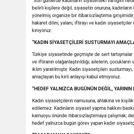
“Son günlerde kadınların siyasetteki varlığını hede
belirli kişilere değil, siyasetin onuruna, kadınl
yönelmiş organize bir itibarsızlaştırma girişimidir.
hakaret dilini, yalanı, iftirayı ve kadın siyasetçil
kınıyoruz.
“KADIN SİYASETÇİLERİ SUSTURMAYI AMAÇLA
Türkiye siyasetinde geçmişte de sert tartışmalar 
ve iftiranın olağanlaştırıldığı; ailelerin, çocukların
iklim yaratılmıştır. Kadın siyasetçileri susturmayı
amaçlayan bu kirli anlayışı kabul etmiyoruz.
“HEDEF YALNIZCA BUGÜNÜN DEĞİL, YARININ 
Kadın siyasetçilerin namusuna, ahlakına ve kişilik 
edilemez. Kadınların siyaset yapma hakkını baskı 
kamuoyu önünde itibarsızlaştırmaya çalışmak; dem
hedef yalnızca bugün görev yapan kadın siyasetçile