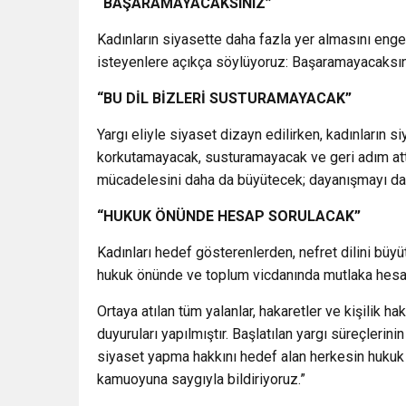
“BAŞARAMAYACAKSINIZ”
Kadınların siyasette daha fazla yer almasını enge
isteyenlere açıkça söylüyoruz: Başaramayacaksın
“BU DİL BİZLERİ SUSTURAMAYACAK”
Yargı eliyle siyaset dizayn edilirken, kadınların siy
korkutamayacak, susturamayacak ve geri adım attır
mücadelesini daha da büyütecek; dayanışmayı dah
“HUKUK ÖNÜNDE HESAP SORULACAK”
Kadınları hedef gösterenlerden, nefret dilini büyü
hukuk önünde ve toplum vicdanında mutlaka hesap
Ortaya atılan tüm yalanlar, hakaretler ve kişilik ha
duyuruları yapılmıştır. Başlatılan yargı süreçlerin
siyaset yapma hakkını hedef alan herkesin huku
kamuoyuna saygıyla bildiriyoruz.”