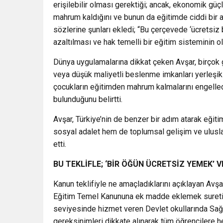
erişilebilir olması gerektiği; ancak, ekonomik güçl
mahrum kaldığını ve bunun da eğitimde ciddi bir ada
sözlerine şunları ekledi; “Bu çerçevede ‘ücretsiz 
azaltılması ve hak temelli bir eğitim sisteminin o
Dünya uygulamalarına dikkat çeken Avşar, birçok 
veya düşük maliyetli beslenme imkanları yerleşik
çocukların eğitimden mahrum kalmalarını engelle
bulunduğunu belirtti.
Avşar, Türkiye’nin de benzer bir adım atarak eğit
sosyal adalet hem de toplumsal gelişim ve ulusla
etti.
BU TEKLİFLE; ‘BİR ÖĞÜN ÜCRETSİZ YEMEK’
Kanun teklifiyle ne amaçladıklarını açıklayan Avşar
Eğitim Temel Kanununa ek madde eklemek suretiyl
seviyesinde hizmet veren Devlet okullarında Sağlı
gereksinimleri dikkate alınarak tüm öğrencilere 