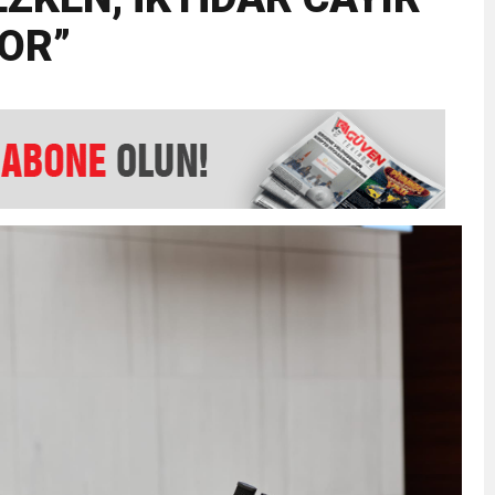
YOR”
EMMUZ BASININ BAYRAMI DEĞİL, MÜCADELE GÜNÜDÜR”
AMARINDA “CANDAN” DEĞİŞİM
’NDE İKİ İLÇEYE İKİ YENİ BAŞKAN ATANDI
K ŞENLİĞİNDE MUHTEŞEM FİNAL