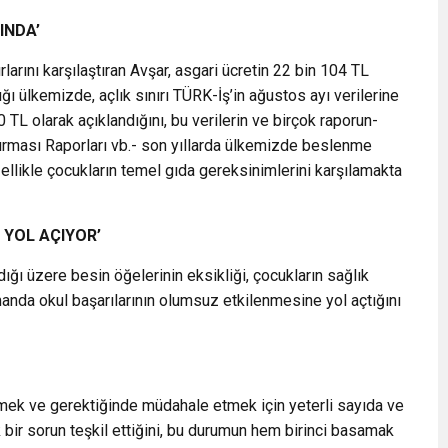
TINDA’
rlarını karşılaştıran Avşar, asgari ücretin 22 bin 104 TL
ğı ülkemizde, açlık sınırı TÜRK-İş’in ağustos ayı verilerine
 TL olarak açıklandığını, bu verilerin ve birçok raporun-
tırması Raporları vb.- son yıllarda ülkemizde beslenme
özellikle çocukların temel gıda gereksinimlerini karşılamakta
 YOL AÇIYOR’
ığı üzere besin öğelerinin eksikliği, çocukların sağlık
anda okul başarılarının olumsuz etkilenmesine yol açtığını
zlemek ve gerektiğinde müdahale etmek için yeterli sayıda ve
k bir sorun teşkil ettiğini, bu durumun hem birinci basamak