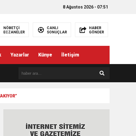
8 Ağustos 2026 - 07:51
NÖBETÇİ
CANLI
HABER
ECZANELER
SONUÇLAR
GÖNDER
k
Yazarlar
Künye
İletişim
AKIYOR”
EMEZ”