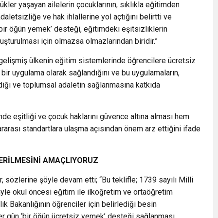
ükler yaşayan ailelerin çocuklarının, sıklıkla eğitimden
letsizliğe ve hak ihlallerine yol açtığını belirtti ve
bir öğün yemek’ desteği, eğitimdeki eşitsizliklerin
luşturulması için olmazsa olmazlarından biridir.”
gelişmiş ülkenin eğitim sistemlerinde öğrencilere ücretsiz
 bir uygulama olarak sağlandığını ve bu uygulamaların,
diği ve toplumsal adaletin sağlanmasına katkıda
imde eşitliği ve çocuk haklarını güvence altına alması hem
rarası standartlara ulaşma açısından önem arz ettiğini ifade
 VERİLMESİNİ AMAÇLIYORUZ
, sözlerine şöyle devam etti; “Bu teklifle; 1739 sayılı Milli
e okul öncesi eğitim ile ilköğretim ve ortaöğretim
k Bakanlığının öğrenciler için belirlediği besin
her gün ‘bir öğün ücretsiz yemek’ desteği sağlanması