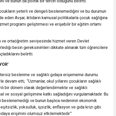
 ve bunun da politik bir tercih olduğunu belirtti.
 çocukların yeterli ve dengeli beslenemediğini ve bu durumun
ade eden Avşar, iktidarın kamusal politikalarla çocuk sağlığına
izmet programı geliştirmesi ve erişebilir bir eğitim ortamı
etim ve ortaöğretim seviyesinde hizmet veren Devlet
lirlediği besin gereksinimleri dikkate alınarak tüm öğrencilere
adıklarını belirtti.
YOR’
 yetersiz beslenme ve sağlıklı gıdaya erişememe durumu
le devam etti; “Uzmanlar, okul yıllarını çocukların sağlıklı
li bir dönem olarak değerlendirmekte ve sağlıklı
sal ve sosyal gelişimine katkı sağladığını vurgulamaktadır. Bu
li beslenemediği ve bunun başlıca nedeninin ekonomik
eşitsizlik, yoksulluk, işsizlik, enflasyon ve gıda krizi gibi
gıdaya erişimini olumsuz etkilemektedir.”