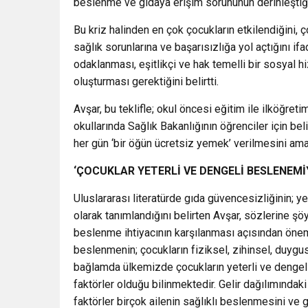
beslenme ve gıdaya erişim sorununun derinleştiğini
Bu kriz halinden en çok çocukların etkilendiğini,
sağlık sorunlarına ve başarısızlığa yol açtığını if
odaklanması, eşitlikçi ve hak temelli bir sosyal h
oluşturması gerektiğini belirtti.
Avşar, bu teklifle; okul öncesi eğitim ile ilköğr
okullarında Sağlık Bakanlığının öğrenciler için be
her gün ‘bir öğün ücretsiz yemek’ verilmesini amaçl
‘ÇOCUKLAR YETERLİ VE DENGELİ BESLENEMİ
Uluslararası literatürde gıda güvencesizliğinin;
olarak tanımlandığını belirten Avşar, sözlerine şöy
beslenme ihtiyacının karşılanması açısından önem
beslenmenin; çocukların fiziksel, zihinsel, duygu
bağlamda ülkemizde çocukların yeterli ve denge
faktörler olduğu bilinmektedir. Gelir dağılımındaki 
faktörler birçok ailenin sağlıklı beslenmesini ve 