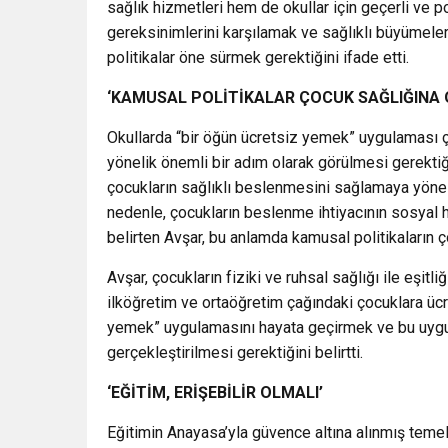
sağlık hizmetleri hem de okullar için geçerli ve po
gereksinimlerini karşılamak ve sağlıklı büyümeler
politikalar öne sürmek gerektiğini ifade etti.
‘KAMUSAL POLİTİKALAR ÇOCUK SAĞLIĞINA
Okullarda “bir öğün ücretsiz yemek” uygulaması ç
yönelik önemli bir adım olarak görülmesi gerekti
çocukların sağlıklı beslenmesini sağlamaya yöneli
nedenle, çocukların beslenme ihtiyacının sosyal 
belirten Avşar, bu anlamda kamusal politikaların ç
Avşar, çocukların fiziki ve ruhsal sağlığı ile eşitl
ilköğretim ve ortaöğretim çağındaki çocuklara üc
yemek” uygulamasını hayata geçirmek ve bu uygul
gerçekleştirilmesi gerektiğini belirtti.
‘EĞİTİM, ERİŞEBİLİR OLMALI’
Eğitimin Anayasa’yla güvence altına alınmış temel