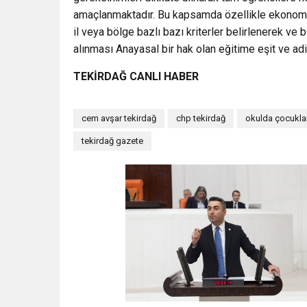
amaçlanmaktadır. Bu kapsamda özellikle ekonomik
il veya bölge bazlı bazı kriterler belirlenerek v
alınması Anayasal bir hak olan eğitime eşit ve ad
TEKİRDAĞ CANLI HABER
cem avşar tekirdağ
chp tekirdağ
okulda çocukla
tekirdağ gazete