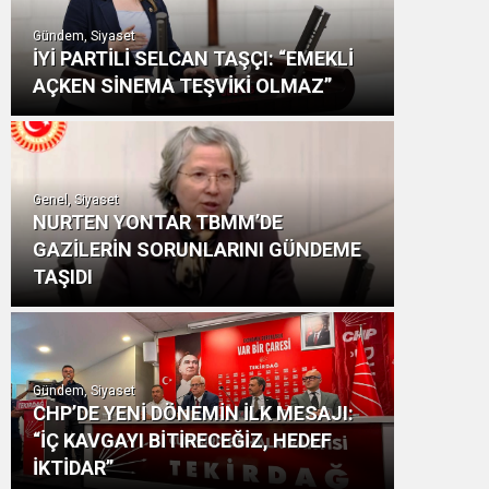
Gündem, Siyaset
İYİ PARTİLİ SELCAN TAŞÇI: “EMEKLİ
AÇKEN SİNEMA TEŞVİKİ OLMAZ”
Genel, Siyaset
NURTEN YONTAR TBMM’DE
GAZİLERİN SORUNLARINI GÜNDEME
TAŞIDI
Gündem, Siyaset
CHP’DE YENİ DÖNEMİN İLK MESAJI:
“İÇ KAVGAYI BİTİRECEĞİZ, HEDEF
İKTİDAR”