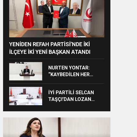
YENİDEN REFAH PARTİSİ’NDE İKİ
İLÇEYE İKİ YENİ BAŞKAN ATANDI
NURTEN YONTAR:
“KAYBEDİLEN HER
ÖĞRENCİ KAYBEDİLEN
BİR GELECEKTİR”
İYİ PARTİLİ SELCAN
TAŞÇI’DAN LOZAN
ÇIKIŞI: “CUMHURİYET’İN
TAPU SENEDİNE SAHİP
ÇIKMA ZAMANIDIR”