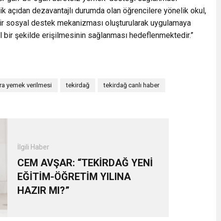
 açıdan dezavantajlı durumda olan öğrencilere yönelik okul,
e bir sosyal destek mekanizması oluşturularak uygulamaya
il bir şekilde erişilmesinin sağlanması hedeflenmektedir.”
ra yemek verilmesi
tekirdağ
tekirdağ canlı haber
İlgili Haber
CEM AVŞAR: “TEKİRDAĞ YENİ
EĞİTİM-ÖĞRETİM YILINA
HAZIR MI?”