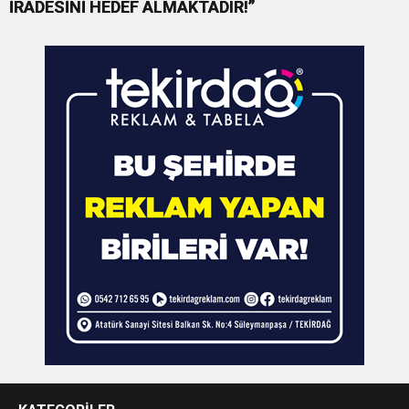
İRADESİNİ HEDEF ALMAKTADIR!”