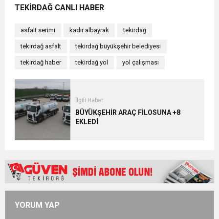
TEKİRDAĞ CANLI HABER
asfalt serimi
kadir albayrak
tekirdağ
tekirdağ asfalt
tekirdağ büyükşehir belediyesi
tekirdağ haber
tekirdağ yol
yol çalışması
İlgili Haber
BÜYÜKŞEHİR ARAÇ FİLOSUNA +8
EKLEDİ
YORUM YAP