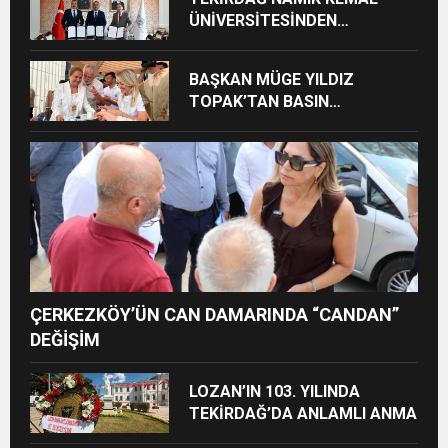
ÜNİVERSİTESİNDEN
TEKİRDAĞ’A BÜYÜK HİZMET
BAŞKAN MÜGE YILDIZ
TOPAK’TAN BASIN
MENSUPLARINA VEFA
BULUŞMASI
ÇERKEZKÖY’ÜN CAN DAMARINDA “CANDAN”
DEĞİŞİM
LOZAN’IN 103. YILINDA
TEKİRDAĞ’DA ANLAMLI ANMA