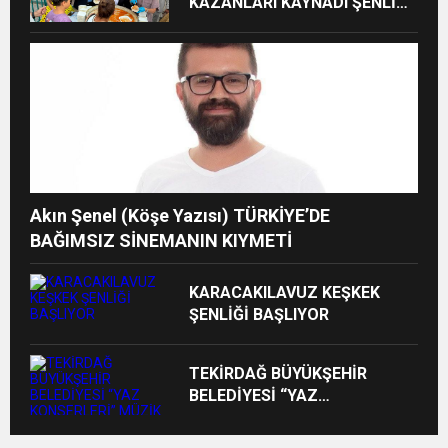
KAZANLARI KAYNADI ŞENLİK
COŞKUSU BAŞLADI
Akın Şenel (Köşe Yazısı) TÜRKİYE’DE
BAĞIMSIZ SİNEMANIN KIYMETİ
KARACAKILAVUZ KEŞKEK
ŞENLİĞİ BAŞLIYOR
TEKİRDAĞ BÜYÜKŞEHİR
BELEDİYESİ “YAZ
KONSERLERİ” MÜZİK
COŞKUSUNU İLÇELERE