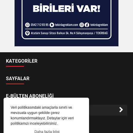
KATEGORİLER
SAYFALAR
E-BÜLTEN ABONELİĞİ
Veri politikasındaki amaçlarla sınırlı ve
mevzuata uygun şekilde çerez
konumlandırmaktayız. Detaylar için veri
E-Bülten aboneliği ile haberlere daha hızlı erişin.
politikamızı inceleyebilirsiniz.
Daha fazla bilgi