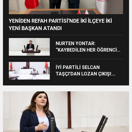
YENİDEN REFAH PARTİSİ’NDE İKİ İLÇEYE İKİ
YENİ BAŞKAN ATANDI
NURTEN YONTAR:
“KAYBEDİLEN HER ÖĞRENCİ
KAYBEDİLEN BİR GELECEKTİR”
İYİ PARTİLİ SELCAN
TAŞÇI’DAN LOZAN ÇIKIŞI:
“CUMHURİYET’İN TAPU
SENEDİNE SAHİP ÇIKMA
ZAMANIDIR”