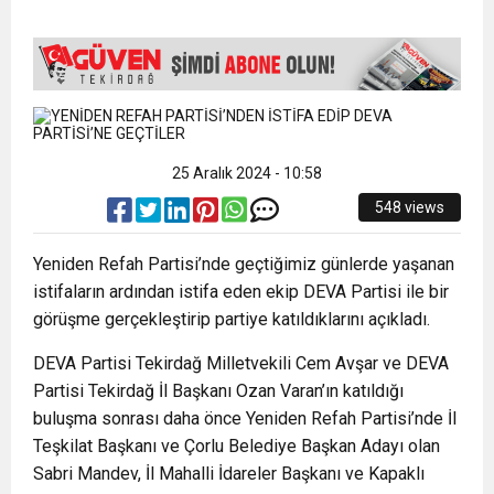
15:35
ÇERKEZKÖY’ÜN CAN DAMARINDA “CANDAN”
BAYRAMI DEĞİL, MÜCADELE GÜNÜDÜR”
12:32
YENİDEN REFAH PARTİSİ’NDE İKİ İLÇEYE İKİ
DEĞİŞİM
17:43
6. GELENEKSEL KEŞKEK ŞENLİĞİNDE
YENİ BAŞKAN ATANDI
25 Aralık 2024 - 10:58
548 views
MUHTEŞEM FİNAL
Yeniden Refah Partisi’nde geçtiğimiz günlerde yaşanan
istifaların ardından istifa eden ekip DEVA Partisi ile bir
görüşme gerçekleştirip partiye katıldıklarını açıkladı.
DEVA Partisi Tekirdağ Milletvekili Cem Avşar ve DEVA
Partisi Tekirdağ İl Başkanı Ozan Varan’ın katıldığı
buluşma sonrası daha önce Yeniden Refah Partisi’nde İl
Teşkilat Başkanı ve Çorlu Belediye Başkan Adayı olan
Sabri Mandev, İl Mahalli İdareler Başkanı ve Kapaklı