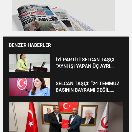
BENZER HABERLER
İYİ PARTİLİ SELCAN TAŞÇI:
“AYNI İŞİ YAPAN ÜÇ AYRI
STATÜ NE HUKUKA NE
VİCDANA SIĞAR”
SELCAN TAŞÇI: “24 TEMMUZ
BASININ BAYRAMI DEĞİL,
MÜCADELE GÜNÜDÜR”